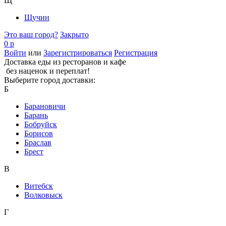
Щ
Щучин
Это ваш город?
Закрыто
0 р
Войти
или
Зарегистрироваться
Регистрация
Доставка еды из ресторанов и кафе
без наценок и переплат!
Выберите город доставки:
Б
Барановичи
Барань
Бобруйск
Борисов
Браслав
Брест
В
Витебск
Волковыск
Г