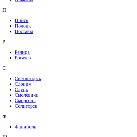
П
Пинск
Полоцк
Поставы
Р
Речица
Рогачев
С
Светлогорск
Слоним
Слуцк
Смолевичи
Сморгонь
Солигорск
Ф
Фаниполь