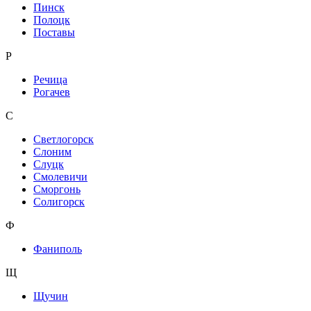
Пинск
Полоцк
Поставы
Р
Речица
Рогачев
С
Светлогорск
Слоним
Слуцк
Смолевичи
Сморгонь
Солигорск
Ф
Фаниполь
Щ
Щучин