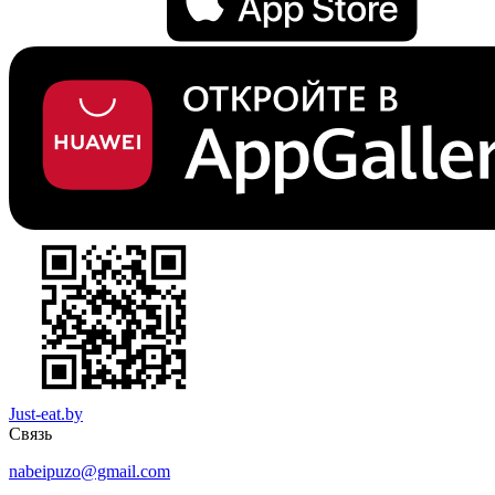
Just-eat.by
Связь
nabeipuzo@gmail.com