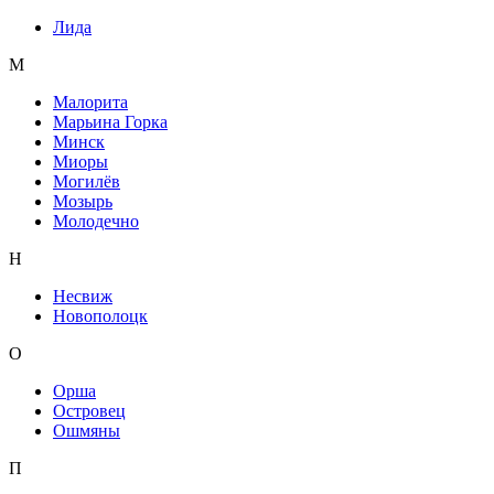
Лида
М
Малорита
Марьина Горка
Минск
Миоры
Могилёв
Мозырь
Молодечно
Н
Несвиж
Новополоцк
О
Орша
Островец
Ошмяны
П