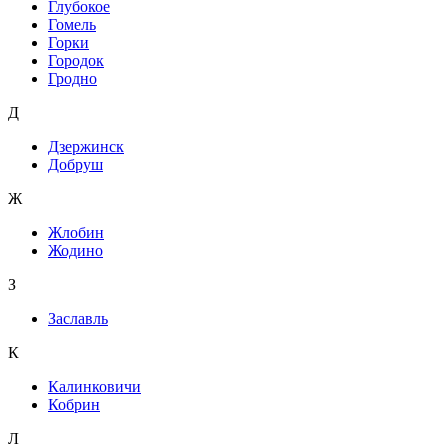
Глубокое
Гомель
Горки
Городок
Гродно
Д
Дзержинск
Добруш
Ж
Жлобин
Жодино
З
Заславль
К
Калинковичи
Кобрин
Л