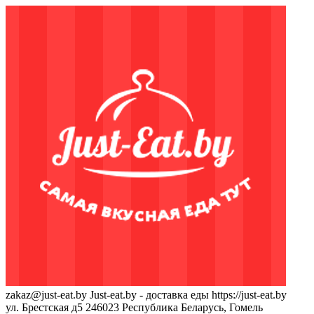
zakaz@just-eat.by
Just-eat.by - доставка еды
https://just-eat.by
ул. Брестская д5
246023
Республика Беларусь, Гомель