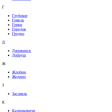
Г
Глубокое
Гомель
Горки
Городок
Гродно
Д
Дзержинск
Добруш
Ж
Жлобин
Жодино
З
Заславль
К
Калинковичи