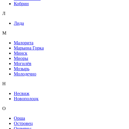
Кобрин
Л
Лида
М
Малорита
Марьина Горка
Минск
Миоры
Могилёв
Мозырь
Молодечно
Н
Несвиж
Новополоцк
О
Орша
Островец
Ошмяны