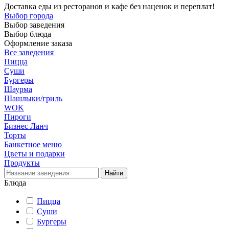
Доставка еды из ресторанов и кафе без наценок и переплат!
Выбор города
Выбор заведения
Выбор блюда
Оформление заказа
Все заведения
Пицца
Суши
Бургеры
Шаурма
Шашлыки/гриль
WOK
Пироги
Бизнес Ланч
Торты
Банкетное меню
Цветы и подарки
Продукты
Блюда
Пицца
Суши
Бургеры