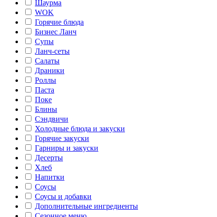
Шаурма
WOK
Горячие блюда
Бизнес Ланч
Супы
Ланч-сеты
Салаты
Драники
Роллы
Паста
Поке
Блины
Сэндвичи
Холодные блюда и закуски
Горячие закуски
Гарниры и закуски
Десерты
Хлеб
Напитки
Соусы
Соусы и добавки
Дополнительные ингредиенты
Сезонное меню