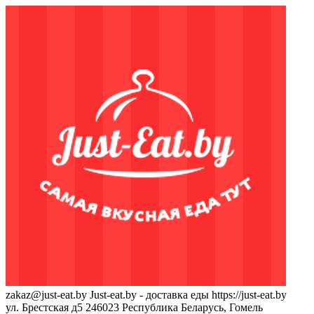
zakaz@just-eat.by
Just-eat.by - доставка еды
https://just-eat.by
ул. Брестская д5
246023
Республика Беларусь, Гомель