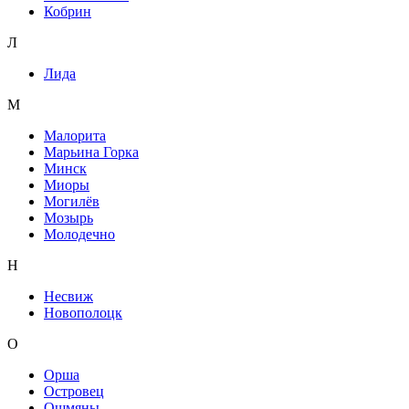
Кобрин
Л
Лида
М
Малорита
Марьина Горка
Минск
Миоры
Могилёв
Мозырь
Молодечно
Н
Несвиж
Новополоцк
О
Орша
Островец
Ошмяны