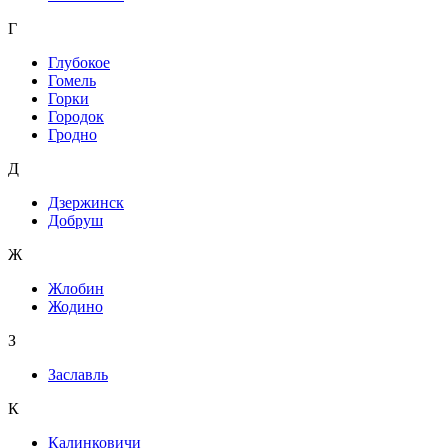
Г
Глубокое
Гомель
Горки
Городок
Гродно
Д
Дзержинск
Добруш
Ж
Жлобин
Жодино
З
Заславль
К
Калинковичи