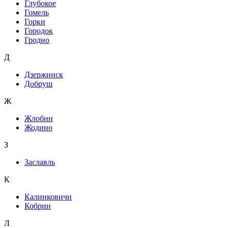
Глубокое
Гомель
Горки
Городок
Гродно
Д
Дзержинск
Добруш
Ж
Жлобин
Жодино
З
Заславль
К
Калинковичи
Кобрин
Л