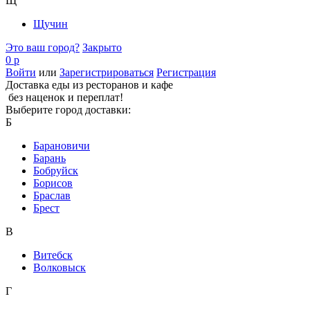
Щ
Щучин
Это ваш город?
Закрыто
0 р
Войти
или
Зарегистрироваться
Регистрация
Доставка еды из ресторанов и кафе
без наценок и переплат!
Выберите город доставки:
Б
Барановичи
Барань
Бобруйск
Борисов
Браслав
Брест
В
Витебск
Волковыск
Г