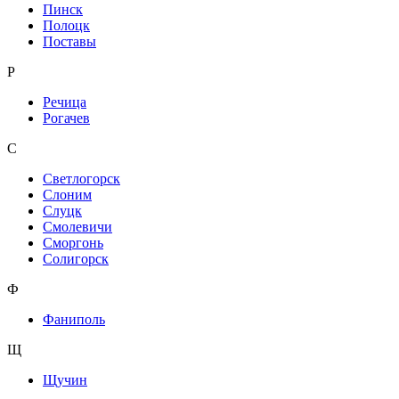
Пинск
Полоцк
Поставы
Р
Речица
Рогачев
С
Светлогорск
Слоним
Слуцк
Смолевичи
Сморгонь
Солигорск
Ф
Фаниполь
Щ
Щучин