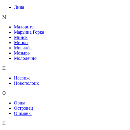
Лида
М
Малорита
Марьина Горка
Минск
Миоры
Могилёв
Мозырь
Молодечно
Н
Несвиж
Новополоцк
О
Орша
Островец
Ошмяны
П