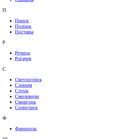
П
Пинск
Полоцк
Поставы
Р
Речица
Рогачев
С
Светлогорск
Слоним
Слуцк
Смолевичи
Сморгонь
Солигорск
Ф
Фаниполь