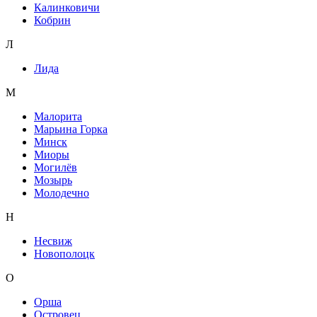
Калинковичи
Кобрин
Л
Лида
М
Малорита
Марьина Горка
Минск
Миоры
Могилёв
Мозырь
Молодечно
Н
Несвиж
Новополоцк
О
Орша
Островец