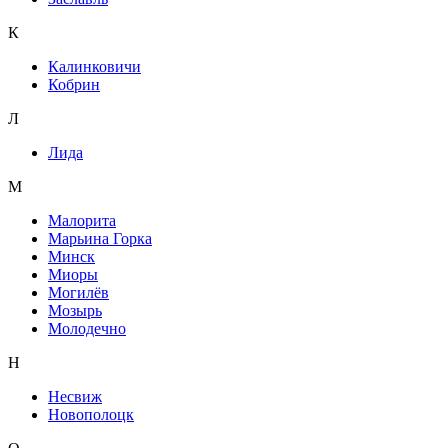
К
Калинковичи
Кобрин
Л
Лида
М
Малорита
Марьина Горка
Минск
Миоры
Могилёв
Мозырь
Молодечно
Н
Несвиж
Новополоцк