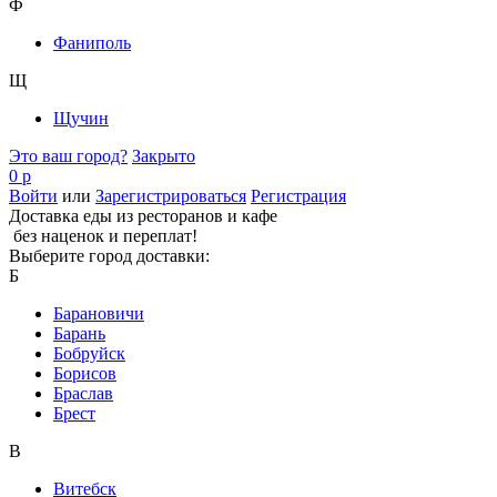
Ф
Фаниполь
Щ
Щучин
Это ваш город?
Закрыто
0 р
Войти
или
Зарегистрироваться
Регистрация
Доставка еды из ресторанов и кафе
без наценок и переплат!
Выберите город доставки:
Б
Барановичи
Барань
Бобруйск
Борисов
Браслав
Брест
В
Витебск