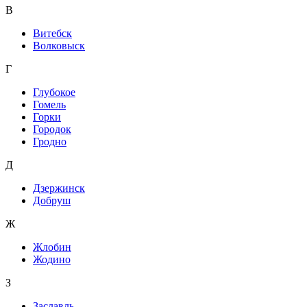
В
Витебск
Волковыск
Г
Глубокое
Гомель
Горки
Городок
Гродно
Д
Дзержинск
Добруш
Ж
Жлобин
Жодино
З
Заславль