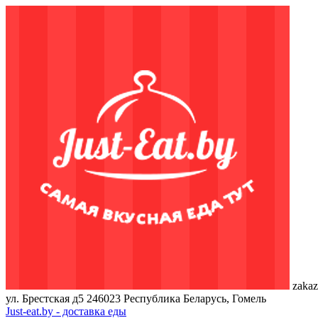
zakaz
ул. Брестская д5
246023
Республика Беларусь, Гомель
Just-eat.by - доставка еды