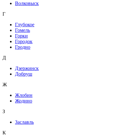
Волковыск
Г
Глубокое
Гомель
Горки
Городок
Гродно
Д
Дзержинск
Добруш
Ж
Жлобин
Жодино
З
Заславль
К