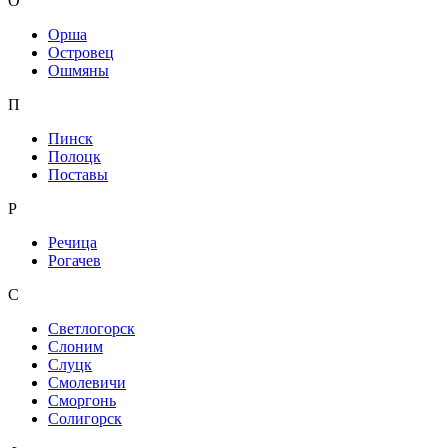
О
Орша
Островец
Ошмяны
П
Пинск
Полоцк
Поставы
Р
Речица
Рогачев
С
Светлогорск
Слоним
Слуцк
Смолевичи
Сморгонь
Солигорск