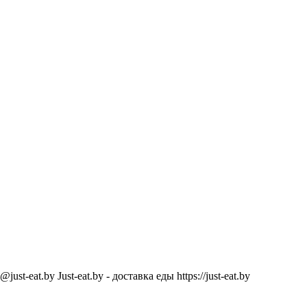
@just-eat.by
Just-eat.by - доставка еды
https://just-eat.by