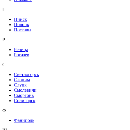
П
Пинск
Полоцк
Поставы
Р
Речица
Рогачев
С
Светлогорск
Слоним
Слуцк
Смолевичи
Сморгонь
Солигорск
Ф
Фаниполь