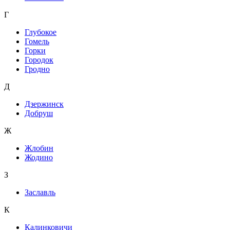
Г
Глубокое
Гомель
Горки
Городок
Гродно
Д
Дзержинск
Добруш
Ж
Жлобин
Жодино
З
Заславль
К
Калинковичи