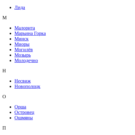
Лида
М
Малорита
Марьина Горка
Минск
Миоры
Могилёв
Мозырь
Молодечно
Н
Несвиж
Новополоцк
О
Орша
Островец
Ошмяны
П