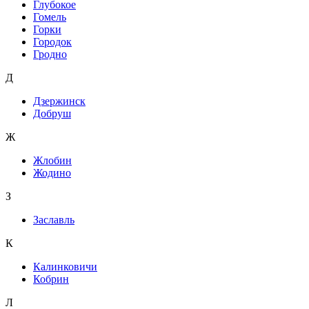
Глубокое
Гомель
Горки
Городок
Гродно
Д
Дзержинск
Добруш
Ж
Жлобин
Жодино
З
Заславль
К
Калинковичи
Кобрин
Л