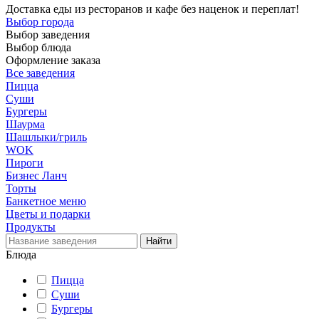
Доставка еды из ресторанов и кафе без наценок и переплат!
Выбор города
Выбор заведения
Выбор блюда
Оформление заказа
Все заведения
Пицца
Суши
Бургеры
Шаурма
Шашлыки/гриль
WOK
Пироги
Бизнес Ланч
Торты
Банкетное меню
Цветы и подарки
Продукты
Блюда
Пицца
Суши
Бургеры