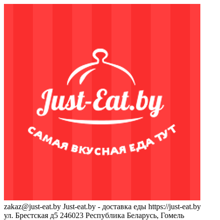
zakaz@just-eat.by
Just-eat.by - доставка еды
https://just-eat.by
ул. Брестская д5
246023
Республика Беларусь, Гомель