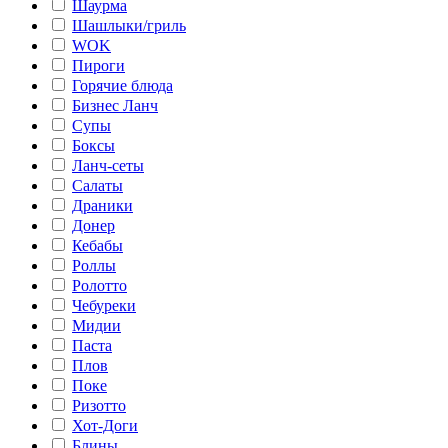
Шаурма
Шашлыки/гриль
WOK
Пироги
Горячие блюда
Бизнес Ланч
Супы
Боксы
Ланч-сеты
Салаты
Драники
Донер
Кебабы
Роллы
Ролотто
Чебуреки
Мидии
Паста
Плов
Поке
Ризотто
Хот-Доги
Блины