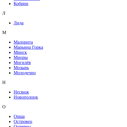
Кобрин
Л
Лида
М
Малорита
Марьина Горка
Минск
Миоры
Могилёв
Мозырь
Молодечно
Н
Несвиж
Новополоцк
О
Орша
Островец
Ошмяны