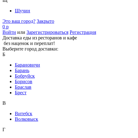
Щ
Щучин
Это ваш город?
Закрыто
0 р
Войти
или
Зарегистрироваться
Регистрация
Доставка еды из ресторанов и кафе
без наценок и переплат!
Выберите город доставки:
Б
Барановичи
Барань
Бобруйск
Борисов
Браслав
Брест
В
Витебск
Волковыск
Г