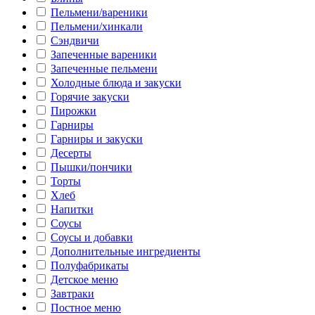
Пельмени/вареники
Пельмени/хинкали
Сэндвичи
Запеченные вареники
Запеченные пельмени
Холодные блюда и закуски
Горячие закуски
Пирожки
Гарниры
Гарниры и закуски
Десерты
Пышки/пончики
Торты
Хлеб
Напитки
Соусы
Соусы и добавки
Дополнительные ингредиенты
Полуфабрикаты
Детское меню
Завтраки
Постное меню