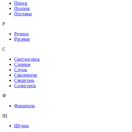
Пинск
Полоцк
Поставы
Р
Речица
Рогачев
С
Светлогорск
Слоним
Слуцк
Смолевичи
Сморгонь
Солигорск
Ф
Фаниполь
Щ
Щучин