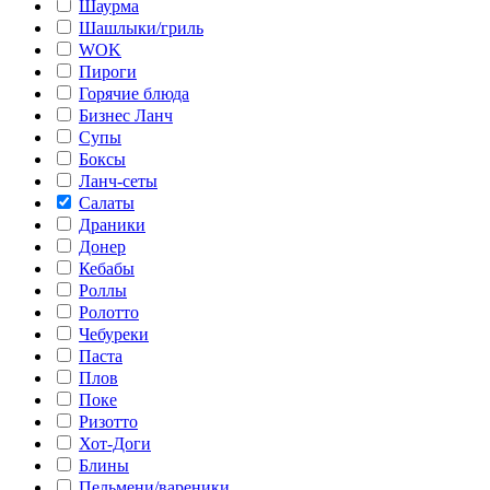
Шаурма
Шашлыки/гриль
WOK
Пироги
Горячие блюда
Бизнес Ланч
Супы
Боксы
Ланч-сеты
Салаты
Драники
Донер
Кебабы
Роллы
Ролотто
Чебуреки
Паста
Плов
Поке
Ризотто
Хот-Доги
Блины
Пельмени/вареники