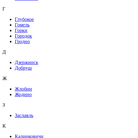
Г
Глубокое
Гомель
Горки
Городок
Гродно
Д
Дзержинск
Добруш
Ж
Жлобин
Жодино
З
Заславль
К
Калинковичи