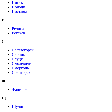
Пинск
Полоцк
Поставы
Р
Речица
Рогачев
С
Светлогорск
Слоним
Слуцк
Смолевичи
Сморгонь
Солигорск
Ф
Фаниполь
Щ
Щучин