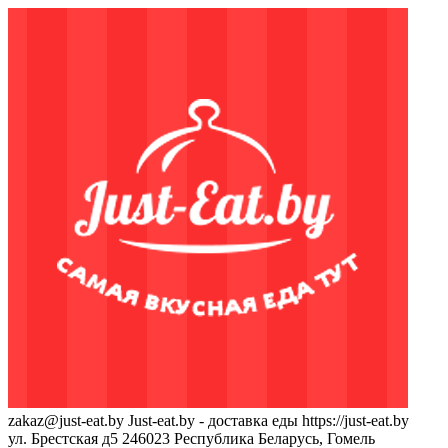
zakaz@just-eat.by
Just-eat.by - доставка еды
https://just-eat.by
ул. Брестская д5
246023
Республика Беларусь, Гомель