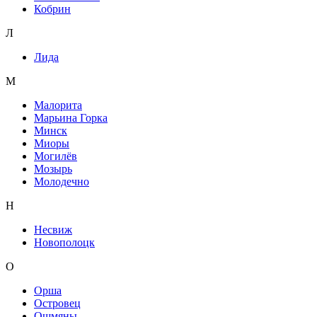
Кобрин
Л
Лида
М
Малорита
Марьина Горка
Минск
Миоры
Могилёв
Мозырь
Молодечно
Н
Несвиж
Новополоцк
О
Орша
Островец
Ошмяны