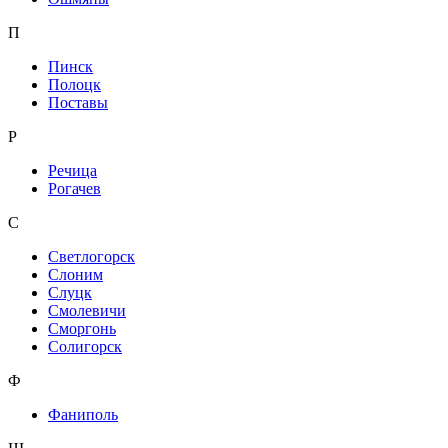
П
Пинск
Полоцк
Поставы
Р
Речица
Рогачев
С
Светлогорск
Слоним
Слуцк
Смолевичи
Сморгонь
Солигорск
Ф
Фаниполь