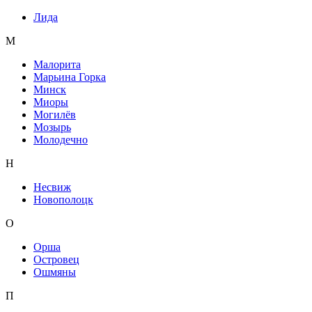
Лида
М
Малорита
Марьина Горка
Минск
Миоры
Могилёв
Мозырь
Молодечно
Н
Несвиж
Новополоцк
О
Орша
Островец
Ошмяны
П