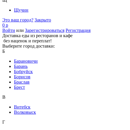
Щ
Щучин
Это ваш город?
Закрыто
0 р
Войти
или
Зарегистрироваться
Регистрация
Доставка еды из ресторанов и кафе
без наценок и переплат!
Выберите город доставки:
Б
Барановичи
Барань
Бобруйск
Борисов
Браслав
Брест
В
Витебск
Волковыск
Г