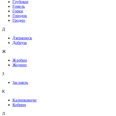
Глубокое
Гомель
Горки
Городок
Гродно
Д
Дзержинск
Добруш
Ж
Жлобин
Жодино
З
Заславль
К
Калинковичи
Кобрин
Л