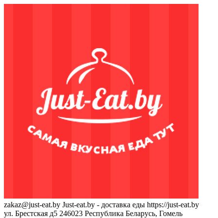
zakaz@just-eat.by
Just-eat.by - доставка еды
https://just-eat.by
ул. Брестская д5
246023
Республика Беларусь, Гомель