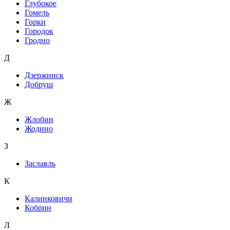
Глубокое
Гомель
Горки
Городок
Гродно
Д
Дзержинск
Добруш
Ж
Жлобин
Жодино
З
Заславль
К
Калинковичи
Кобрин
Л