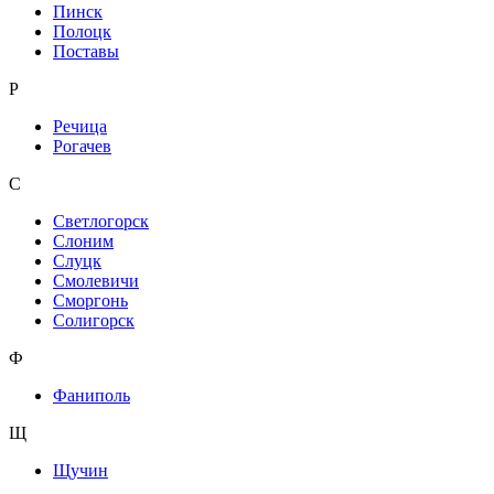
Пинск
Полоцк
Поставы
Р
Речица
Рогачев
С
Светлогорск
Слоним
Слуцк
Смолевичи
Сморгонь
Солигорск
Ф
Фаниполь
Щ
Щучин