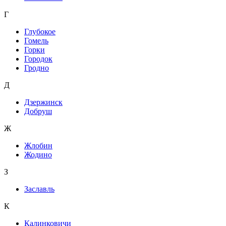
Г
Глубокое
Гомель
Горки
Городок
Гродно
Д
Дзержинск
Добруш
Ж
Жлобин
Жодино
З
Заславль
К
Калинковичи