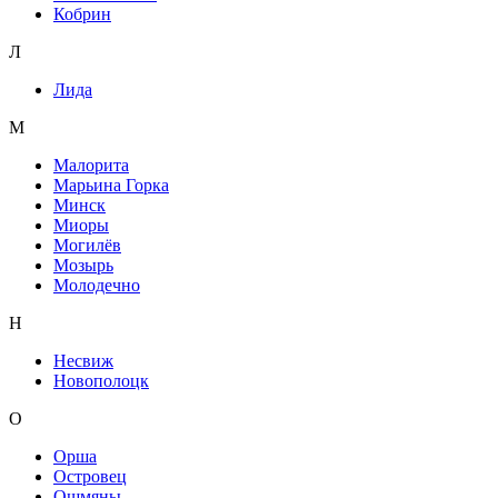
Кобрин
Л
Лида
М
Малорита
Марьина Горка
Минск
Миоры
Могилёв
Мозырь
Молодечно
Н
Несвиж
Новополоцк
О
Орша
Островец
Ошмяны