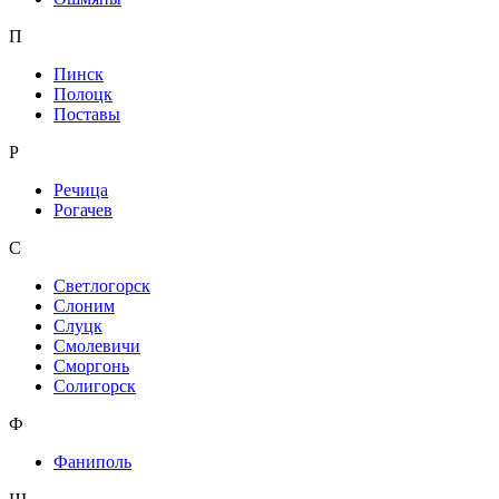
П
Пинск
Полоцк
Поставы
Р
Речица
Рогачев
С
Светлогорск
Слоним
Слуцк
Смолевичи
Сморгонь
Солигорск
Ф
Фаниполь