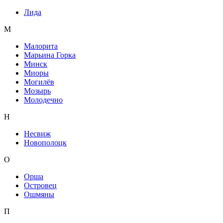
Лида
М
Малорита
Марьина Горка
Минск
Миоры
Могилёв
Мозырь
Молодечно
Н
Несвиж
Новополоцк
О
Орша
Островец
Ошмяны
П