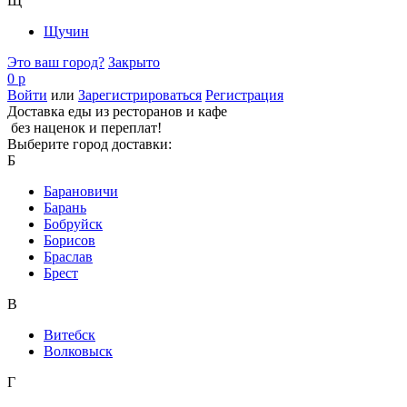
Щ
Щучин
Это ваш город?
Закрыто
0 р
Войти
или
Зарегистрироваться
Регистрация
Доставка еды из ресторанов и кафе
без наценок и переплат!
Выберите город доставки:
Б
Барановичи
Барань
Бобруйск
Борисов
Браслав
Брест
В
Витебск
Волковыск
Г