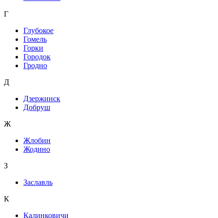
Г
Глубокое
Гомель
Горки
Городок
Гродно
Д
Дзержинск
Добруш
Ж
Жлобин
Жодино
З
Заславль
К
Калинковичи