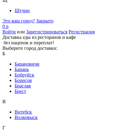
Щ
Щучин
Это ваш город?
Закрыто
0 р
Войти
или
Зарегистрироваться
Регистрация
Доставка еды из ресторанов и кафе
без наценок и переплат!
Выберите город доставки:
Б
Барановичи
Барань
Бобруйск
Борисов
Браслав
Брест
В
Витебск
Волковыск
Г