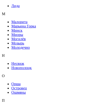
Лида
М
Малорита
Марьина Горка
Минск
Миоры
Могилёв
Мозырь
Молодечно
Н
Несвиж
Новополоцк
О
Орша
Островец
Ошмяны
П