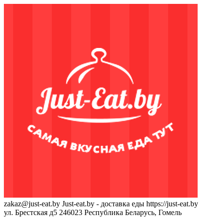
zakaz@just-eat.by
Just-eat.by - доставка еды
https://just-eat.by
ул. Брестская д5
246023
Республика Беларусь, Гомель