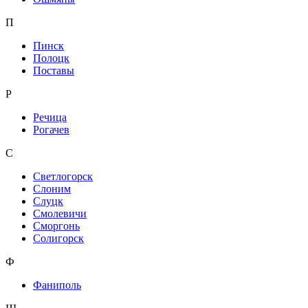
П
Пинск
Полоцк
Поставы
Р
Речица
Рогачев
С
Светлогорск
Слоним
Слуцк
Смолевичи
Сморгонь
Солигорск
Ф
Фаниполь