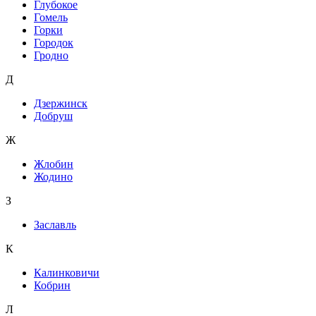
Глубокое
Гомель
Горки
Городок
Гродно
Д
Дзержинск
Добруш
Ж
Жлобин
Жодино
З
Заславль
К
Калинковичи
Кобрин
Л