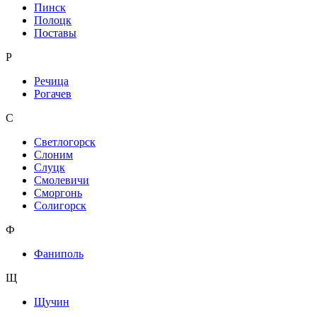
Пинск
Полоцк
Поставы
Р
Речица
Рогачев
С
Светлогорск
Слоним
Слуцк
Смолевичи
Сморгонь
Солигорск
Ф
Фаниполь
Щ
Щучин