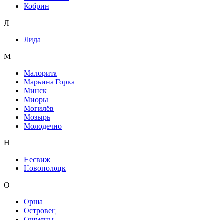
Кобрин
Л
Лида
М
Малорита
Марьина Горка
Минск
Миоры
Могилёв
Мозырь
Молодечно
Н
Несвиж
Новополоцк
О
Орша
Островец
Ошмяны