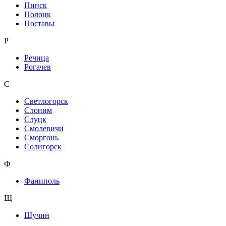
Пинск
Полоцк
Поставы
Р
Речица
Рогачев
С
Светлогорск
Слоним
Слуцк
Смолевичи
Сморгонь
Солигорск
Ф
Фаниполь
Щ
Щучин