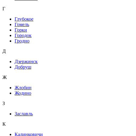
Г
Глубокое
Гомель
Горки
Городок
Гродно
Д
Дзержинск
Добруш
Ж
Жлобин
Жодино
З
Заславль
К
Калинковичи