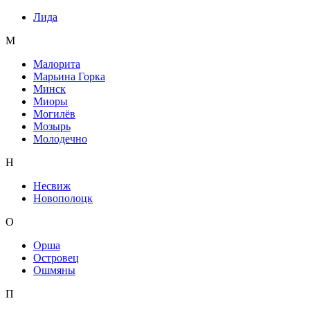
Лида
М
Малорита
Марьина Горка
Минск
Миоры
Могилёв
Мозырь
Молодечно
Н
Несвиж
Новополоцк
О
Орша
Островец
Ошмяны
П