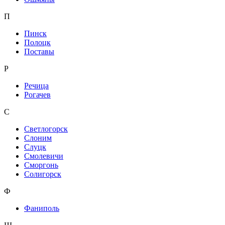
П
Пинск
Полоцк
Поставы
Р
Речица
Рогачев
С
Светлогорск
Слоним
Слуцк
Смолевичи
Сморгонь
Солигорск
Ф
Фаниполь