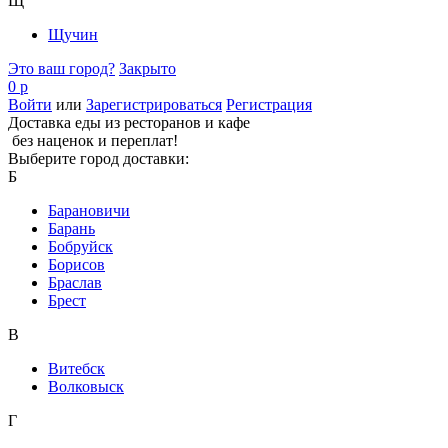
Щ
Щучин
Это ваш город?
Закрыто
0 р
Войти
или
Зарегистрироваться
Регистрация
Доставка еды из ресторанов и кафе
без наценок и переплат!
Выберите город доставки:
Б
Барановичи
Барань
Бобруйск
Борисов
Браслав
Брест
В
Витебск
Волковыск
Г