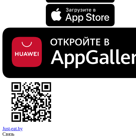
Just-eat.by
Связь