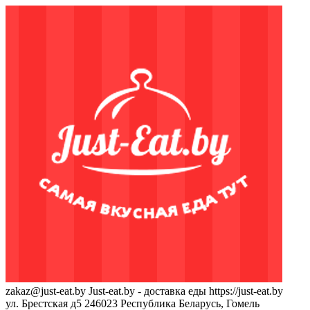
zakaz@just-eat.by
Just-eat.by - доставка еды
https://just-eat.by
ул. Брестская д5
246023
Республика Беларусь, Гомель