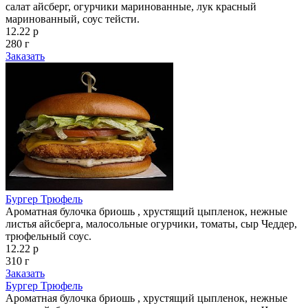
салат айсберг, огурчики маринованные, лук красный
маринованный, соус тейсти.
12.22 р
280 г
Заказать
Бургер Трюфель
Ароматная булочка бриошь , хрустящий цыпленок, нежные
листья айсберга, малосольные огурчики, томаты, сыр Чеддер,
трюфельный соус.
12.22 р
310 г
Заказать
Бургер Трюфель
Ароматная булочка бриошь , хрустящий цыпленок, нежные