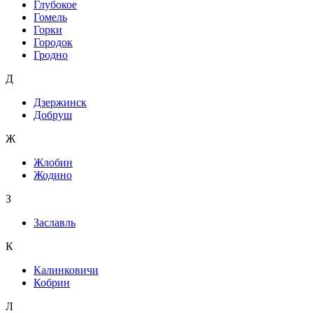
Глубокое
Гомель
Горки
Городок
Гродно
Д
Дзержинск
Добруш
Ж
Жлобин
Жодино
З
Заславль
К
Калинковичи
Кобрин
Л