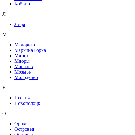
Кобрин
Л
Лида
М
Малорита
Марьина Горка
Минск
Миоры
Могилёв
Мозырь
Молодечно
Н
Несвиж
Новополоцк
О
Орша
Островец
Ошмяны