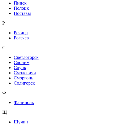
Пинск
Полоцк
Поставы
Р
Речица
Рогачев
С
Светлогорск
Слоним
Слуцк
Смолевичи
Сморгонь
Солигорск
Ф
Фаниполь
Щ
Щучин