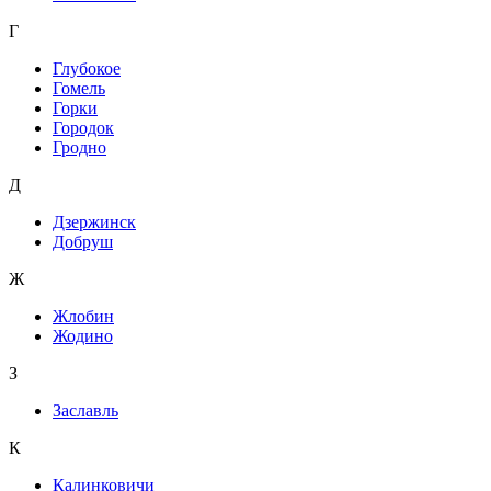
Г
Глубокое
Гомель
Горки
Городок
Гродно
Д
Дзержинск
Добруш
Ж
Жлобин
Жодино
З
Заславль
К
Калинковичи