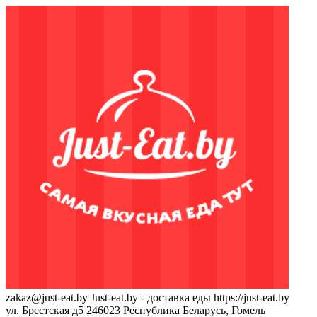
zakaz@just-eat.by
Just-eat.by - доставка еды
https://just-eat.by
ул. Брестская д5
246023
Республика Беларусь, Гомель