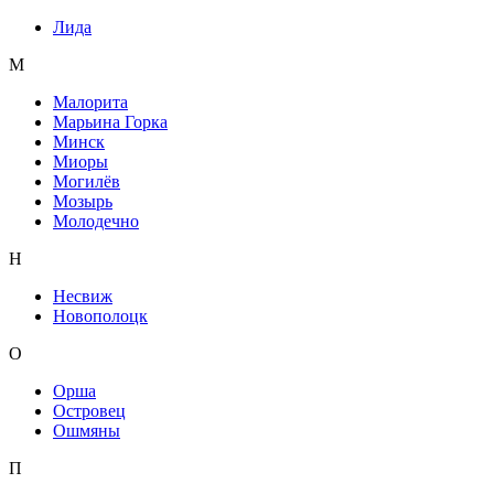
Лида
М
Малорита
Марьина Горка
Минск
Миоры
Могилёв
Мозырь
Молодечно
Н
Несвиж
Новополоцк
О
Орша
Островец
Ошмяны
П