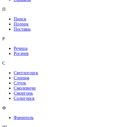
П
Пинск
Полоцк
Поставы
Р
Речица
Рогачев
С
Светлогорск
Слоним
Слуцк
Смолевичи
Сморгонь
Солигорск
Ф
Фаниполь