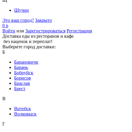
Щ
Щучин
Это ваш город?
Закрыто
0 р
Войти
или
Зарегистрироваться
Регистрация
Доставка еды из ресторанов и кафе
без наценок и переплат!
Выберите город доставки:
Б
Барановичи
Барань
Бобруйск
Борисов
Браслав
Брест
В
Витебск
Волковыск
Г