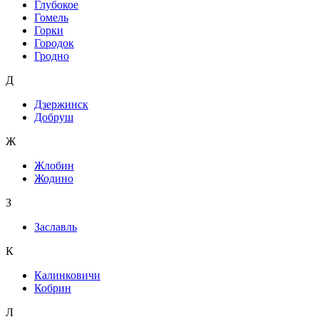
Глубокое
Гомель
Горки
Городок
Гродно
Д
Дзержинск
Добруш
Ж
Жлобин
Жодино
З
Заславль
К
Калинковичи
Кобрин
Л