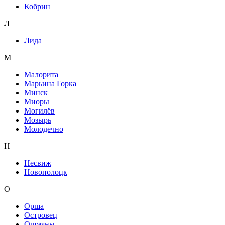
Кобрин
Л
Лида
М
Малорита
Марьина Горка
Минск
Миоры
Могилёв
Мозырь
Молодечно
Н
Несвиж
Новополоцк
О
Орша
Островец
Ошмяны