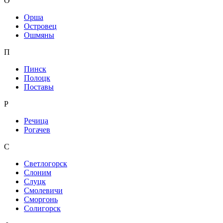
О
Орша
Островец
Ошмяны
П
Пинск
Полоцк
Поставы
Р
Речица
Рогачев
С
Светлогорск
Слоним
Слуцк
Смолевичи
Сморгонь
Солигорск