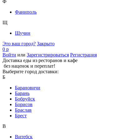
Ф
Фаниполь
Щ
Щучин
Это ваш город?
Закрыто
0 р
Войти
или
Зарегистрироваться
Регистрация
Доставка еды из ресторанов и кафе
без наценок и переплат!
Выберите город доставки:
Б
Барановичи
Барань
Бобруйск
Борисов
Браслав
Брест
В
Витебск