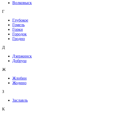
Волковыск
Г
Глубокое
Гомель
Горки
Городок
Гродно
Д
Дзержинск
Добруш
Ж
Жлобин
Жодино
З
Заславль
К