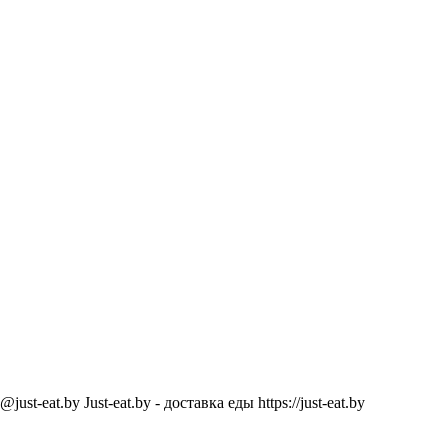
@just-eat.by
Just-eat.by - доставка еды
https://just-eat.by