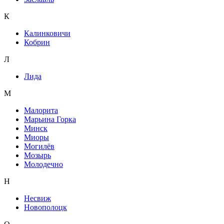
К
Калинковичи
Кобрин
Л
Лида
М
Малорита
Марьина Горка
Минск
Миоры
Могилёв
Мозырь
Молодечно
Н
Несвиж
Новополоцк