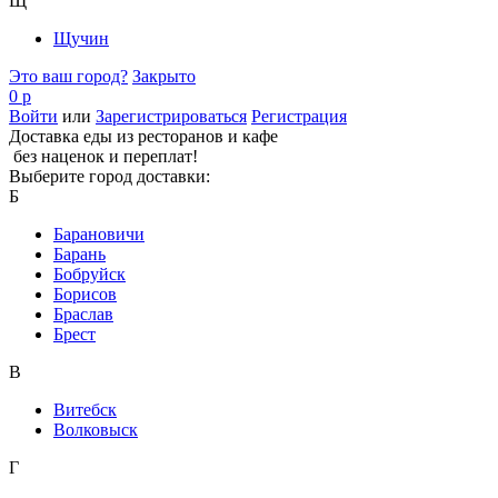
Щ
Щучин
Это ваш город?
Закрыто
0 р
Войти
или
Зарегистрироваться
Регистрация
Доставка еды из ресторанов и кафе
без наценок и переплат!
Выберите город доставки:
Б
Барановичи
Барань
Бобруйск
Борисов
Браслав
Брест
В
Витебск
Волковыск
Г