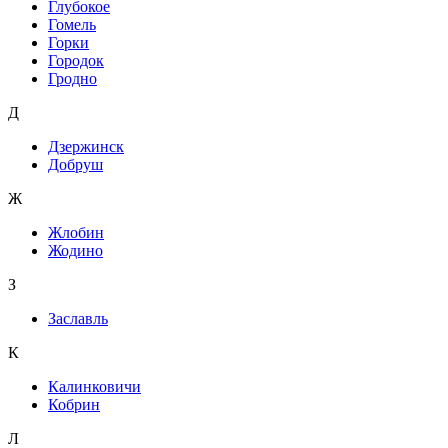
Глубокое
Гомель
Горки
Городок
Гродно
Д
Дзержинск
Добруш
Ж
Жлобин
Жодино
З
Заславль
К
Калинковичи
Кобрин
Л