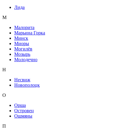
Лида
М
Малорита
Марьина Горка
Минск
Миоры
Могилёв
Мозырь
Молодечно
Н
Несвиж
Новополоцк
О
Орша
Островец
Ошмяны
П