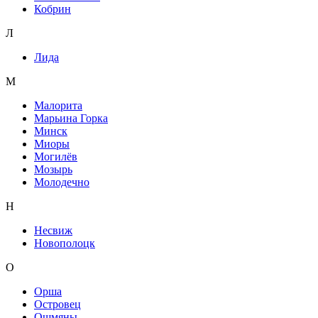
Кобрин
Л
Лида
М
Малорита
Марьина Горка
Минск
Миоры
Могилёв
Мозырь
Молодечно
Н
Несвиж
Новополоцк
О
Орша
Островец
Ошмяны