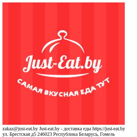
zakaz@just-eat.by
Just-eat.by - доставка еды
https://just-eat.by
ул. Брестская д5
246023
Республика Беларусь, Гомель