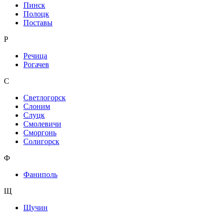
Пинск
Полоцк
Поставы
Р
Речица
Рогачев
С
Светлогорск
Слоним
Слуцк
Смолевичи
Сморгонь
Солигорск
Ф
Фаниполь
Щ
Щучин