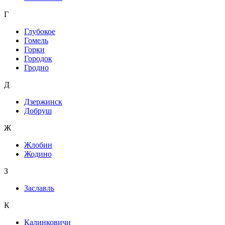
Г
Глубокое
Гомель
Горки
Городок
Гродно
Д
Дзержинск
Добруш
Ж
Жлобин
Жодино
З
Заславль
К
Калинковичи