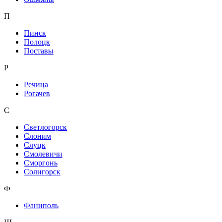
П
Пинск
Полоцк
Поставы
Р
Речица
Рогачев
С
Светлогорск
Слоним
Слуцк
Смолевичи
Сморгонь
Солигорск
Ф
Фаниполь