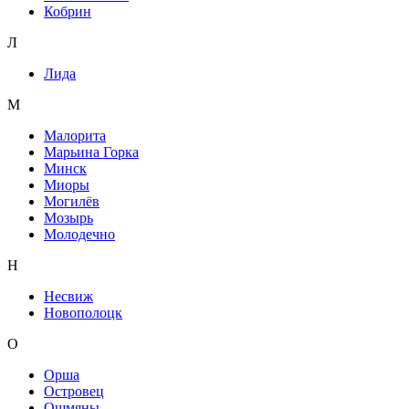
Кобрин
Л
Лида
М
Малорита
Марьина Горка
Минск
Миоры
Могилёв
Мозырь
Молодечно
Н
Несвиж
Новополоцк
О
Орша
Островец
Ошмяны