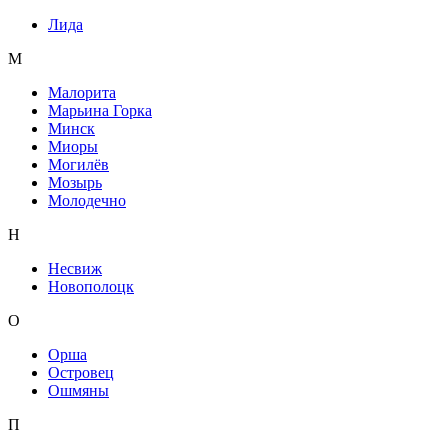
Лида
М
Малорита
Марьина Горка
Минск
Миоры
Могилёв
Мозырь
Молодечно
Н
Несвиж
Новополоцк
О
Орша
Островец
Ошмяны
П