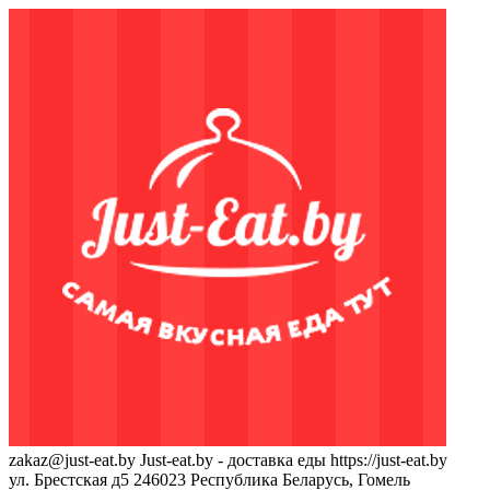
zakaz@just-eat.by
Just-eat.by - доставка еды
https://just-eat.by
ул. Брестская д5
246023
Республика Беларусь, Гомель