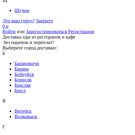
Щ
Щучин
Это ваш город?
Закрыто
0 р
Войти
или
Зарегистрироваться
Регистрация
Доставка еды из ресторанов и кафе
без наценок и переплат!
Выберите город доставки:
Б
Барановичи
Барань
Бобруйск
Борисов
Браслав
Брест
В
Витебск
Волковыск
Г