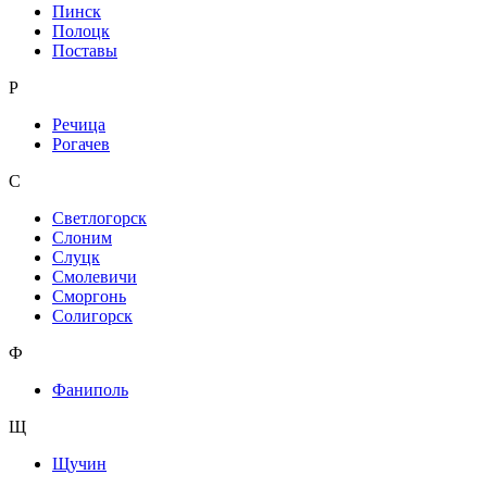
Пинск
Полоцк
Поставы
Р
Речица
Рогачев
С
Светлогорск
Слоним
Слуцк
Смолевичи
Сморгонь
Солигорск
Ф
Фаниполь
Щ
Щучин