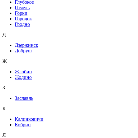
Глубокое
Гомель
Горки
Городок
Гродно
Д
Дзержинск
Добруш
Ж
Жлобин
Жодино
З
Заславль
К
Калинковичи
Кобрин
Л