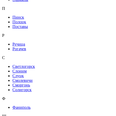
П
Пинск
Полоцк
Поставы
Р
Речица
Рогачев
С
Светлогорск
Слоним
Слуцк
Смолевичи
Сморгонь
Солигорск
Ф
Фаниполь