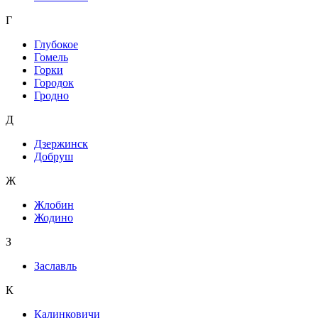
Г
Глубокое
Гомель
Горки
Городок
Гродно
Д
Дзержинск
Добруш
Ж
Жлобин
Жодино
З
Заславль
К
Калинковичи