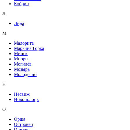
Кобрин
Л
Лида
М
Малорита
Марьина Горка
Минск
Миоры
Могилёв
Мозырь
Молодечно
Н
Несвиж
Новополоцк
О
Орша
Островец
Ошмяны