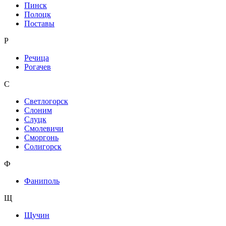
Пинск
Полоцк
Поставы
Р
Речица
Рогачев
С
Светлогорск
Слоним
Слуцк
Смолевичи
Сморгонь
Солигорск
Ф
Фаниполь
Щ
Щучин