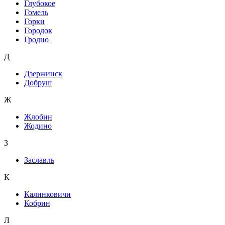
Глубокое
Гомель
Горки
Городок
Гродно
Д
Дзержинск
Добруш
Ж
Жлобин
Жодино
З
Заславль
К
Калинковичи
Кобрин
Л