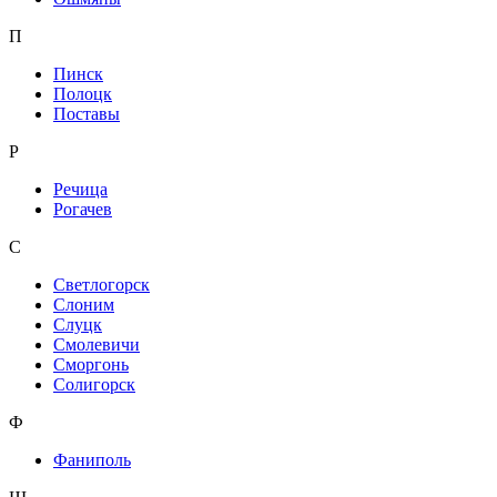
П
Пинск
Полоцк
Поставы
Р
Речица
Рогачев
С
Светлогорск
Слоним
Слуцк
Смолевичи
Сморгонь
Солигорск
Ф
Фаниполь