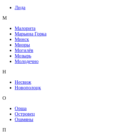
Лида
М
Малорита
Марьина Горка
Минск
Миоры
Могилёв
Мозырь
Молодечно
Н
Несвиж
Новополоцк
О
Орша
Островец
Ошмяны
П