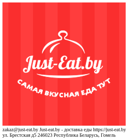
zakaz@just-eat.by
Just-eat.by - доставка еды
https://just-eat.by
ул. Брестская д5
246023
Республика Беларусь, Гомель