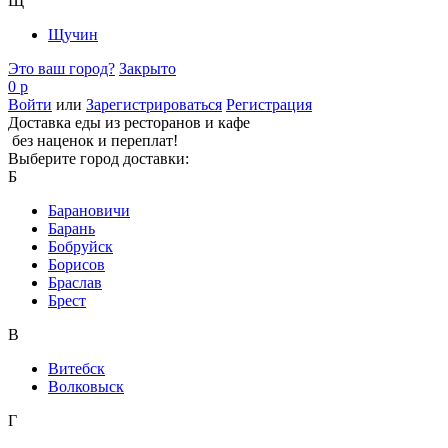
Щ
Щучин
Это ваш город?
Закрыто
0 р
Войти
или
Зарегистрироваться
Регистрация
Доставка еды из ресторанов и кафе
без наценок и переплат!
Выберите город доставки:
Б
Барановичи
Барань
Бобруйск
Борисов
Браслав
Брест
В
Витебск
Волковыск
Г