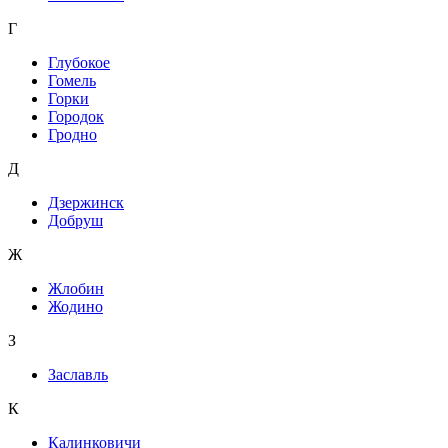
Г
Глубокое
Гомель
Горки
Городок
Гродно
Д
Дзержинск
Добруш
Ж
Жлобин
Жодино
З
Заславль
К
Калинковичи