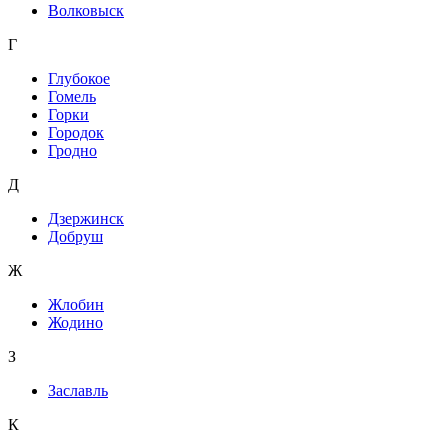
Волковыск
Г
Глубокое
Гомель
Горки
Городок
Гродно
Д
Дзержинск
Добруш
Ж
Жлобин
Жодино
З
Заславль
К