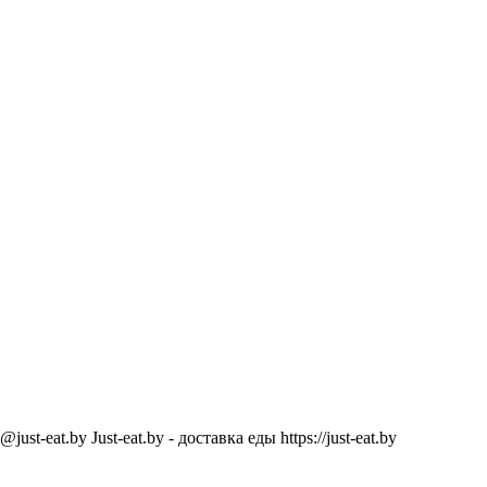
@just-eat.by
Just-eat.by - доставка еды
https://just-eat.by