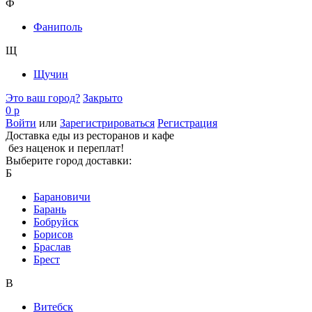
Ф
Фаниполь
Щ
Щучин
Это ваш город?
Закрыто
0 р
Войти
или
Зарегистрироваться
Регистрация
Доставка еды из ресторанов и кафе
без наценок и переплат!
Выберите город доставки:
Б
Барановичи
Барань
Бобруйск
Борисов
Браслав
Брест
В
Витебск