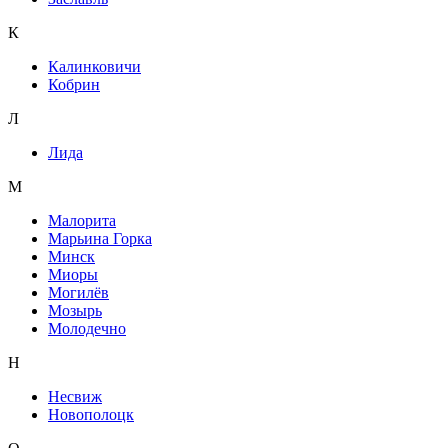
К
Калинковичи
Кобрин
Л
Лида
М
Малорита
Марьина Горка
Минск
Миоры
Могилёв
Мозырь
Молодечно
Н
Несвиж
Новополоцк