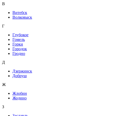
В
Витебск
Волковыск
Г
Глубокое
Гомель
Горки
Городок
Гродно
Д
Дзержинск
Добруш
Ж
Жлобин
Жодино
З
Заславль