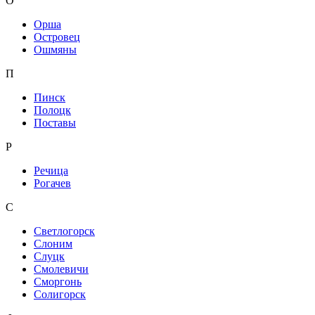
О
Орша
Островец
Ошмяны
П
Пинск
Полоцк
Поставы
Р
Речица
Рогачев
С
Светлогорск
Слоним
Слуцк
Смолевичи
Сморгонь
Солигорск