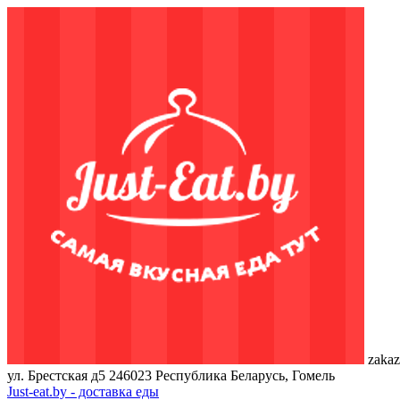
zakaz
ул. Брестская д5
246023
Республика Беларусь, Гомель
Just-eat.by - доставка еды