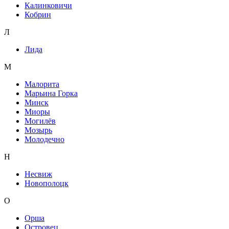
Калинковичи
Кобрин
Л
Лида
М
Малорита
Марьина Горка
Минск
Миоры
Могилёв
Мозырь
Молодечно
Н
Несвиж
Новополоцк
О
Орша
Островец