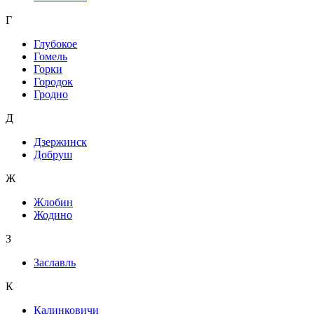
Г
Глубокое
Гомель
Горки
Городок
Гродно
Д
Дзержинск
Добруш
Ж
Жлобин
Жодино
З
Заславль
К
Калинковичи