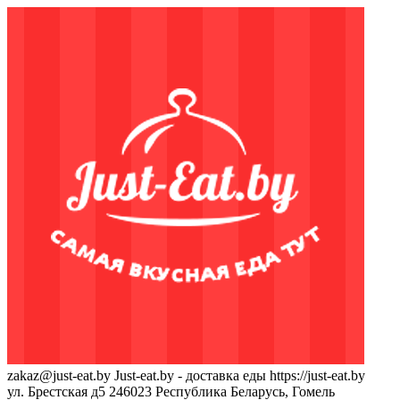
zakaz@just-eat.by
Just-eat.by - доставка еды
https://just-eat.by
ул. Брестская д5
246023
Республика Беларусь, Гомель