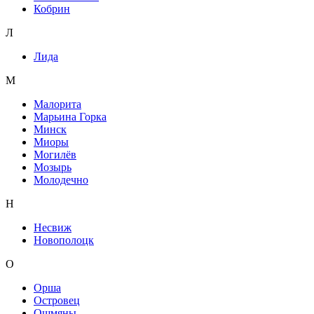
Кобрин
Л
Лида
М
Малорита
Марьина Горка
Минск
Миоры
Могилёв
Мозырь
Молодечно
Н
Несвиж
Новополоцк
О
Орша
Островец
Ошмяны