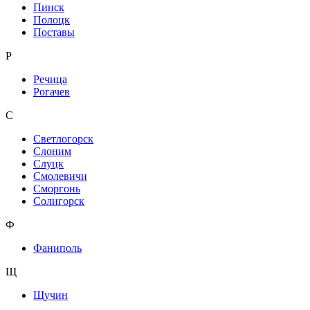
Пинск
Полоцк
Поставы
Р
Речица
Рогачев
С
Светлогорск
Слоним
Слуцк
Смолевичи
Сморгонь
Солигорск
Ф
Фаниполь
Щ
Щучин