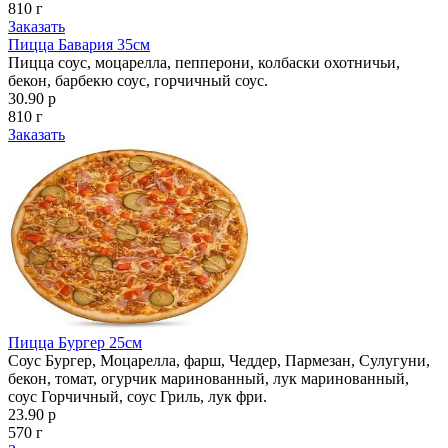
810 г
Заказать
Пицца Бавария 35см
Пицца соус, моцарелла, пепперони, колбаски охотничьи,
бекон, барбекю соус, горчичный соус.
30.90 р
810 г
Заказать
Пицца Бургер 25см
Соус Бургер, Моцарелла, фарш, Чеддер, Пармезан, Сулугуни,
бекон, томат, огурчик маринованный, лук маринованный,
соус Горчичный, соус Гриль, лук фри.
23.90 р
570 г