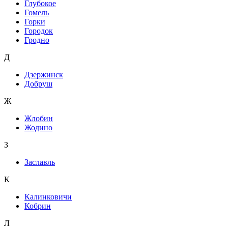
Глубокое
Гомель
Горки
Городок
Гродно
Д
Дзержинск
Добруш
Ж
Жлобин
Жодино
З
Заславль
К
Калинковичи
Кобрин
Л