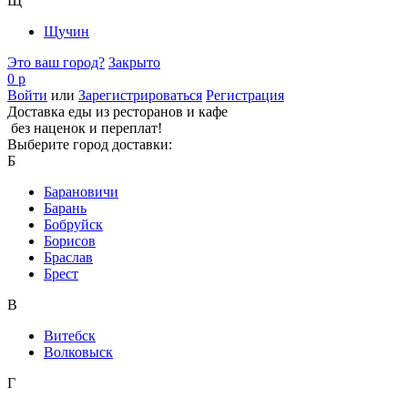
Щ
Щучин
Это ваш город?
Закрыто
0 р
Войти
или
Зарегистрироваться
Регистрация
Доставка еды из ресторанов и кафе
без наценок и переплат!
Выберите город доставки:
Б
Барановичи
Барань
Бобруйск
Борисов
Браслав
Брест
В
Витебск
Волковыск
Г