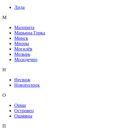
Лида
М
Малорита
Марьина Горка
Минск
Миоры
Могилёв
Мозырь
Молодечно
Н
Несвиж
Новополоцк
О
Орша
Островец
Ошмяны
П