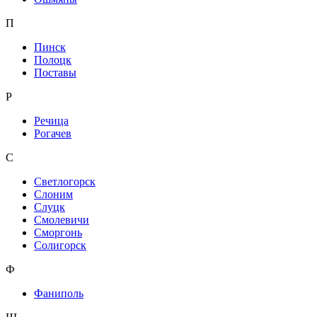
П
Пинск
Полоцк
Поставы
Р
Речица
Рогачев
С
Светлогорск
Слоним
Слуцк
Смолевичи
Сморгонь
Солигорск
Ф
Фаниполь