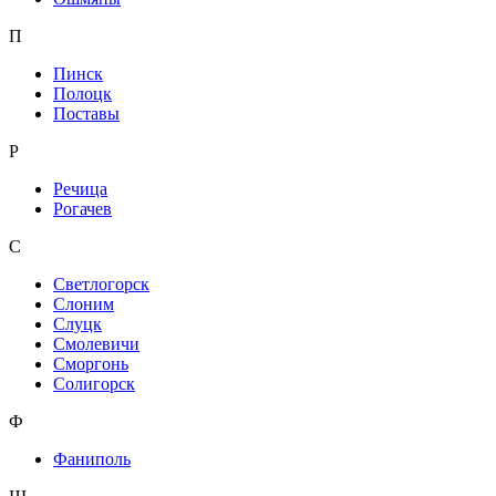
П
Пинск
Полоцк
Поставы
Р
Речица
Рогачев
С
Светлогорск
Слоним
Слуцк
Смолевичи
Сморгонь
Солигорск
Ф
Фаниполь