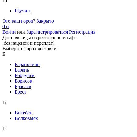
Щ
Щучин
Это ваш город?
Закрыто
0 р
Войти
или
Зарегистрироваться
Регистрация
Доставка еды из ресторанов и кафе
без наценок и переплат!
Выберите город доставки:
Б
Барановичи
Барань
Бобруйск
Борисов
Браслав
Брест
В
Витебск
Волковыск
Г