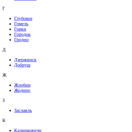
Г
Глубокое
Гомель
Горки
Городок
Гродно
Д
Дзержинск
Добруш
Ж
Жлобин
Жодино
З
Заславль
К
Калинковичи