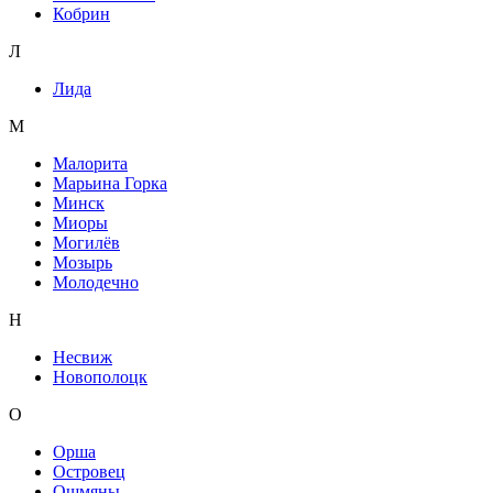
Кобрин
Л
Лида
М
Малорита
Марьина Горка
Минск
Миоры
Могилёв
Мозырь
Молодечно
Н
Несвиж
Новополоцк
О
Орша
Островец
Ошмяны