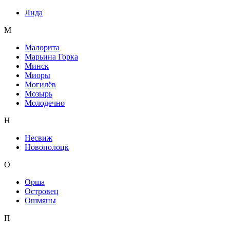
Лида
М
Малорита
Марьина Горка
Минск
Миоры
Могилёв
Мозырь
Молодечно
Н
Несвиж
Новополоцк
О
Орша
Островец
Ошмяны
П