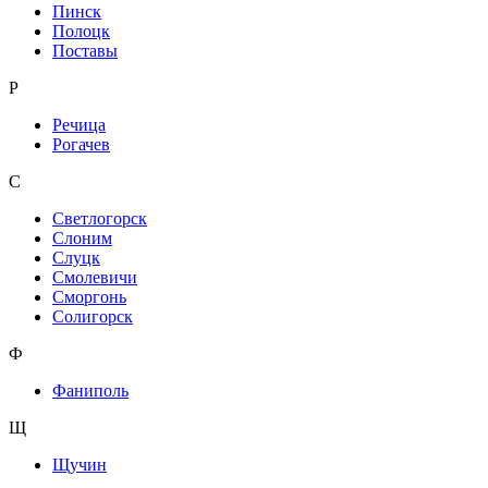
Пинск
Полоцк
Поставы
Р
Речица
Рогачев
С
Светлогорск
Слоним
Слуцк
Смолевичи
Сморгонь
Солигорск
Ф
Фаниполь
Щ
Щучин