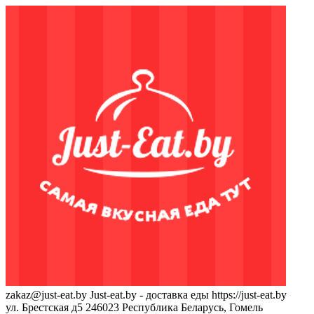
zakaz@just-eat.by
Just-eat.by - доставка еды
https://just-eat.by
ул. Брестская д5
246023
Республика Беларусь, Гомель