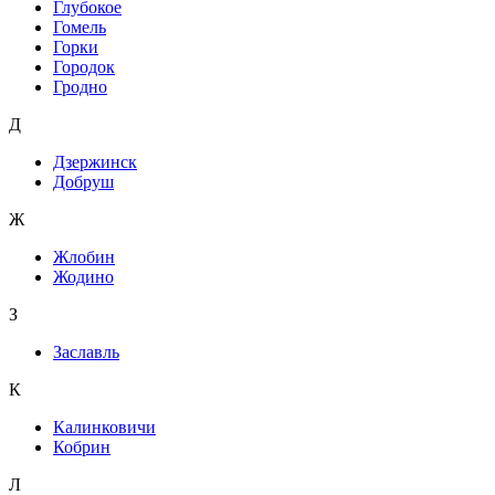
Глубокое
Гомель
Горки
Городок
Гродно
Д
Дзержинск
Добруш
Ж
Жлобин
Жодино
З
Заславль
К
Калинковичи
Кобрин
Л