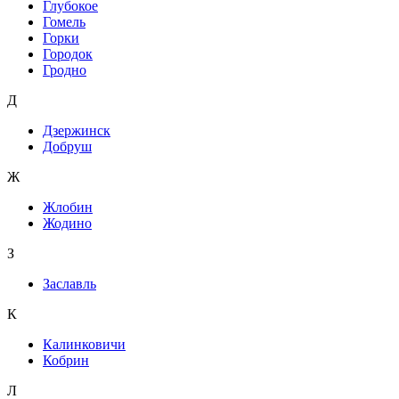
Глубокое
Гомель
Горки
Городок
Гродно
Д
Дзержинск
Добруш
Ж
Жлобин
Жодино
З
Заславль
К
Калинковичи
Кобрин
Л