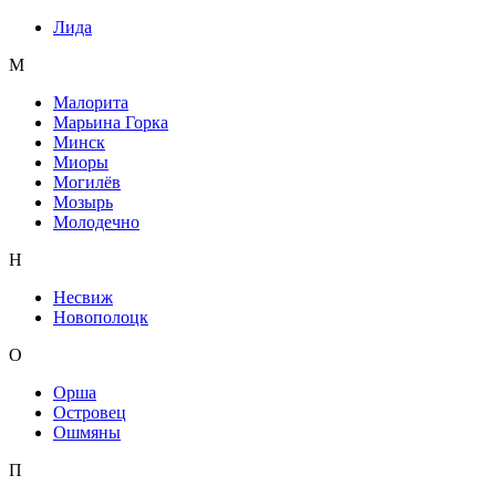
Лида
М
Малорита
Марьина Горка
Минск
Миоры
Могилёв
Мозырь
Молодечно
Н
Несвиж
Новополоцк
О
Орша
Островец
Ошмяны
П