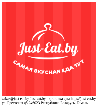
zakaz@just-eat.by
Just-eat.by - доставка еды
https://just-eat.by
ул. Брестская д5
246023
Республика Беларусь, Гомель