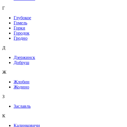
Г
Глубокое
Гомель
Горки
Городок
Гродно
Д
Дзержинск
Добруш
Ж
Жлобин
Жодино
З
Заславль
К
Калинковичи