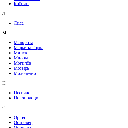
Кобрин
Л
Лида
М
Малорита
Марьина Горка
Минск
Миоры
Могилёв
Мозырь
Молодечно
Н
Несвиж
Новополоцк
О
Орша
Островец
Ошмяны