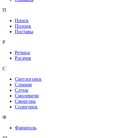
П
Пинск
Полоцк
Поставы
Р
Речица
Рогачев
С
Светлогорск
Слоним
Слуцк
Смолевичи
Сморгонь
Солигорск
Ф
Фаниполь