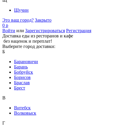
Щ
Щучин
Это ваш город?
Закрыто
0 р
Войти
или
Зарегистрироваться
Регистрация
Доставка еды из ресторанов и кафе
без наценок и переплат!
Выберите город доставки:
Б
Барановичи
Барань
Бобруйск
Борисов
Браслав
Брест
В
Витебск
Волковыск
Г