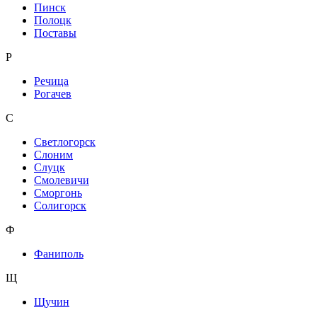
Пинск
Полоцк
Поставы
Р
Речица
Рогачев
С
Светлогорск
Слоним
Слуцк
Смолевичи
Сморгонь
Солигорск
Ф
Фаниполь
Щ
Щучин