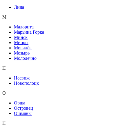
Лида
М
Малорита
Марьина Горка
Минск
Миоры
Могилёв
Мозырь
Молодечно
Н
Несвиж
Новополоцк
О
Орша
Островец
Ошмяны
П