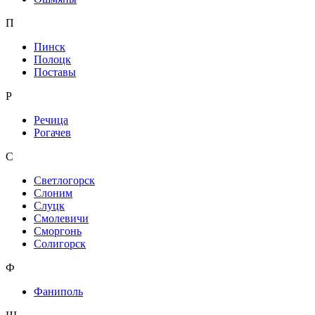
П
Пинск
Полоцк
Поставы
Р
Речица
Рогачев
С
Светлогорск
Слоним
Слуцк
Смолевичи
Сморгонь
Солигорск
Ф
Фаниполь