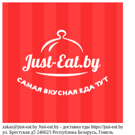
zakaz@just-eat.by
Just-eat.by - доставка еды
https://just-eat.by
ул. Брестская д5
246023
Республика Беларусь, Гомель