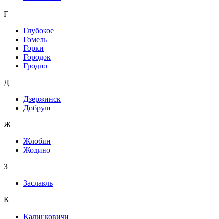
Г
Глубокое
Гомель
Горки
Городок
Гродно
Д
Дзержинск
Добруш
Ж
Жлобин
Жодино
З
Заславль
К
Калинковичи