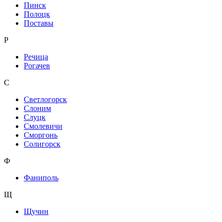
Пинск
Полоцк
Поставы
Р
Речица
Рогачев
С
Светлогорск
Слоним
Слуцк
Смолевичи
Сморгонь
Солигорск
Ф
Фаниполь
Щ
Щучин