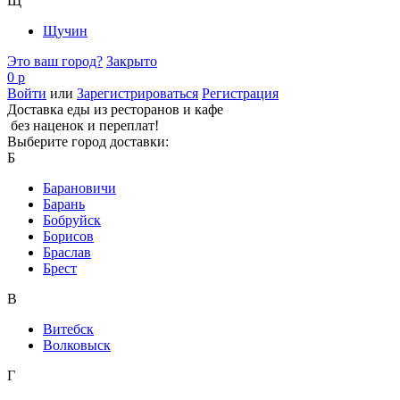
Щ
Щучин
Это ваш город?
Закрыто
0 р
Войти
или
Зарегистрироваться
Регистрация
Доставка еды из ресторанов и кафе
без наценок и переплат!
Выберите город доставки:
Б
Барановичи
Барань
Бобруйск
Борисов
Браслав
Брест
В
Витебск
Волковыск
Г