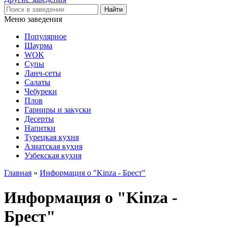
Меню заведения
Популярное
Шаурма
WOK
Супы
Ланч-сеты
Салаты
Чебуреки
Плов
Гарниры и закуски
Десерты
Напитки
Турецкая кухня
Азиатская кухня
Узбекская кухня
Главная
»
Информация о "Kinza - Брест"
Информация о "Kinza -
Брест"