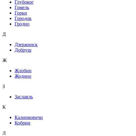
Глубокое
Гомель
Горки
Городок
Гродно
Д
Дзержинск
Добруш
Ж
Жлобин
Жодино
З
Заславль
К
Калинковичи
Кобрин
Л