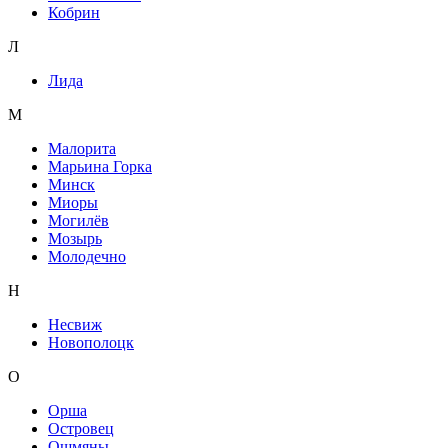
Кобрин
Л
Лида
М
Малорита
Марьина Горка
Минск
Миоры
Могилёв
Мозырь
Молодечно
Н
Несвиж
Новополоцк
О
Орша
Островец
Ошмяны