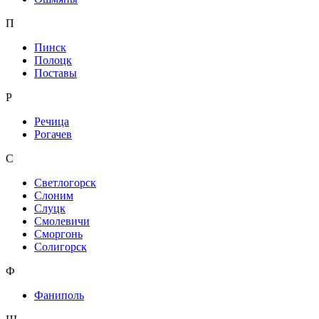
П
Пинск
Полоцк
Поставы
Р
Речица
Рогачев
С
Светлогорск
Слоним
Слуцк
Смолевичи
Сморгонь
Солигорск
Ф
Фаниполь