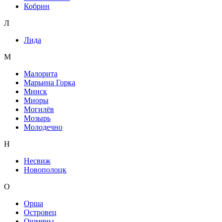
Кобрин
Л
Лида
М
Малорита
Марьина Горка
Минск
Миоры
Могилёв
Мозырь
Молодечно
Н
Несвиж
Новополоцк
О
Орша
Островец
Ошмяны