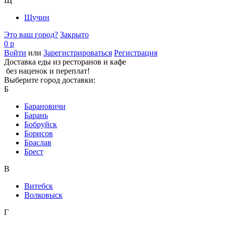
Щ
Щучин
Это ваш город?
Закрыто
0 р
Войти
или
Зарегистрироваться
Регистрация
Доставка еды из ресторанов и кафе
без наценок и переплат!
Выберите город доставки:
Б
Барановичи
Барань
Бобруйск
Борисов
Браслав
Брест
В
Витебск
Волковыск
Г