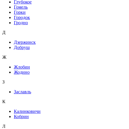
Глубокое
Гомель
Горки
Городок
Гродно
Д
Дзержинск
Добруш
Ж
Жлобин
Жодино
З
Заславль
К
Калинковичи
Кобрин
Л