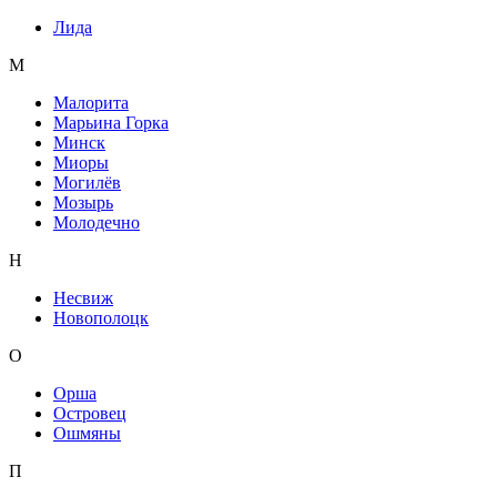
Лида
М
Малорита
Марьина Горка
Минск
Миоры
Могилёв
Мозырь
Молодечно
Н
Несвиж
Новополоцк
О
Орша
Островец
Ошмяны
П