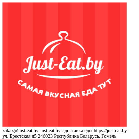
zakaz@just-eat.by
Just-eat.by - доставка еды
https://just-eat.by
ул. Брестская д5
246023
Республика Беларусь, Гомель