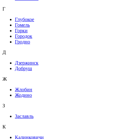
Г
Глубокое
Гомель
Горки
Городок
Гродно
Д
Дзержинск
Добруш
Ж
Жлобин
Жодино
З
Заславль
К
Калинковичи