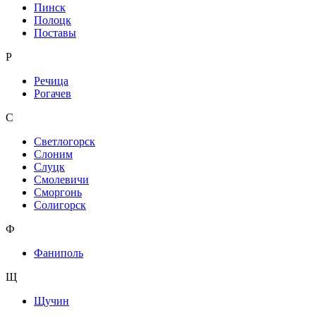
Пинск
Полоцк
Поставы
Р
Речица
Рогачев
С
Светлогорск
Слоним
Слуцк
Смолевичи
Сморгонь
Солигорск
Ф
Фаниполь
Щ
Щучин