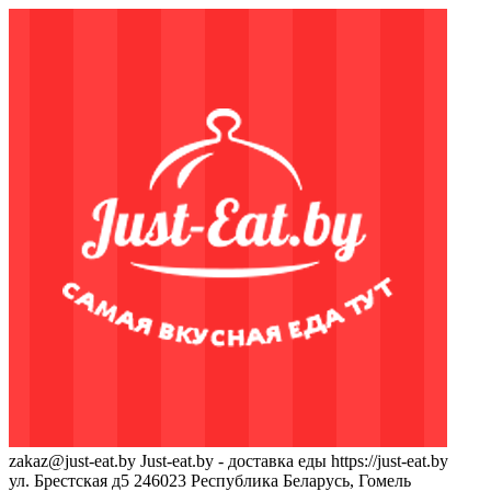
zakaz@just-eat.by
Just-eat.by - доставка еды
https://just-eat.by
ул. Брестская д5
246023
Республика Беларусь, Гомель