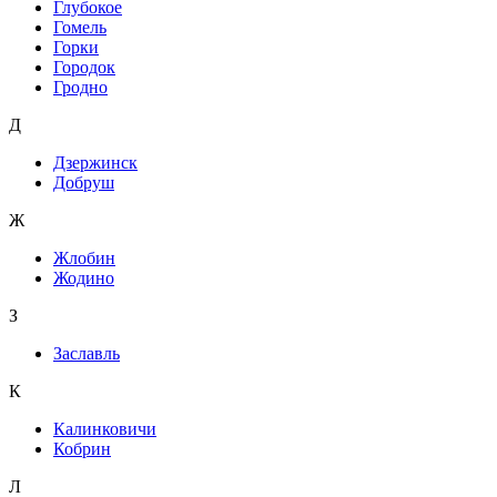
Глубокое
Гомель
Горки
Городок
Гродно
Д
Дзержинск
Добруш
Ж
Жлобин
Жодино
З
Заславль
К
Калинковичи
Кобрин
Л