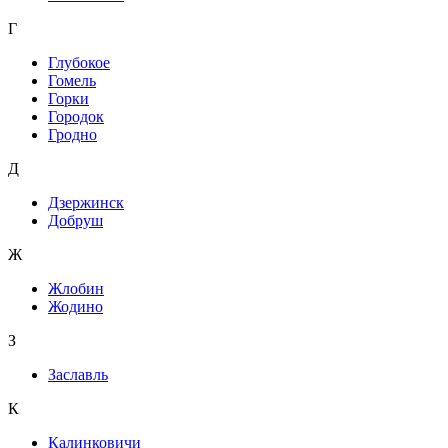
Г
Глубокое
Гомель
Горки
Городок
Гродно
Д
Дзержинск
Добруш
Ж
Жлобин
Жодино
З
Заславль
К
Калинковичи