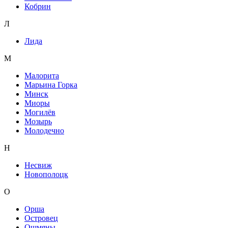
Кобрин
Л
Лида
М
Малорита
Марьина Горка
Минск
Миоры
Могилёв
Мозырь
Молодечно
Н
Несвиж
Новополоцк
О
Орша
Островец
Ошмяны