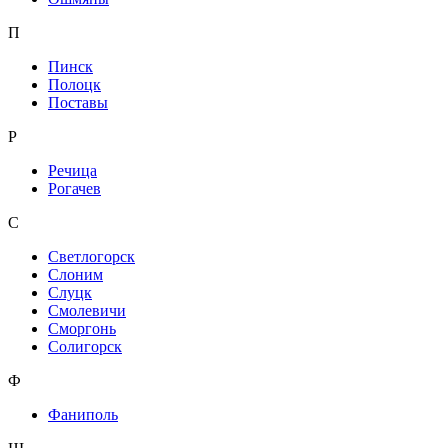
П
Пинск
Полоцк
Поставы
Р
Речица
Рогачев
С
Светлогорск
Слоним
Слуцк
Смолевичи
Сморгонь
Солигорск
Ф
Фаниполь