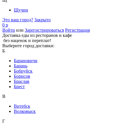
Щ
Щучин
Это ваш город?
Закрыто
0 р
Войти
или
Зарегистрироваться
Регистрация
Доставка еды из ресторанов и кафе
без наценок и переплат!
Выберите город доставки:
Б
Барановичи
Барань
Бобруйск
Борисов
Браслав
Брест
В
Витебск
Волковыск
Г