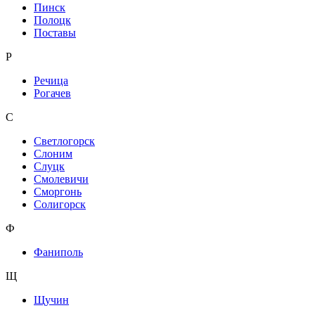
Пинск
Полоцк
Поставы
Р
Речица
Рогачев
С
Светлогорск
Слоним
Слуцк
Смолевичи
Сморгонь
Солигорск
Ф
Фаниполь
Щ
Щучин