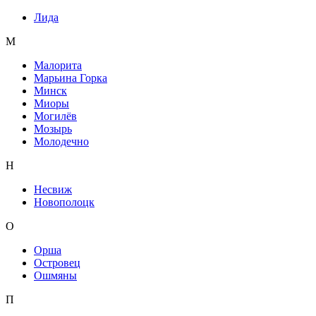
Лида
М
Малорита
Марьина Горка
Минск
Миоры
Могилёв
Мозырь
Молодечно
Н
Несвиж
Новополоцк
О
Орша
Островец
Ошмяны
П