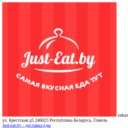
zakaz
ул. Брестская д5
246023
Республика Беларусь, Гомель
Just-eat.by - доставка еды