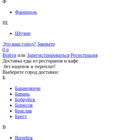
Ф
Фаниполь
Щ
Щучин
Это ваш город?
Закрыто
0 р
Войти
или
Зарегистрироваться
Регистрация
Доставка еды из ресторанов и кафе
без наценок и переплат!
Выберите город доставки:
Б
Барановичи
Барань
Бобруйск
Борисов
Браслав
Брест
В
Витебск