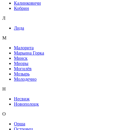
Калинковичи
Кобрин
Л
Лида
М
Малорита
Марьина Горка
Минск
Миоры
Могилёв
Мозырь
Молодечно
Н
Несвиж
Новополоцк
О
Орша
Островец