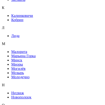
К
Калинковичи
Кобрин
Л
Лида
М
Малорита
Марьина Горка
Минск
Миоры
Могилёв
Мозырь
Молодечно
Н
Несвиж
Новополоцк