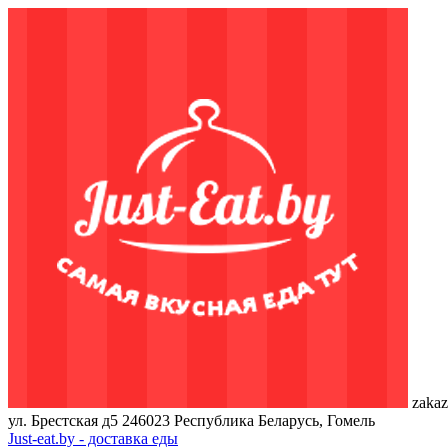
zakaz
ул. Брестская д5
246023
Республика Беларусь, Гомель
Just-eat.by - доставка еды