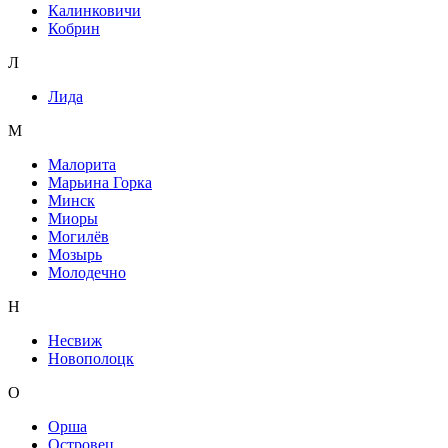
Калинковичи
Кобрин
Л
Лида
М
Малорита
Марьина Горка
Минск
Миоры
Могилёв
Мозырь
Молодечно
Н
Несвиж
Новополоцк
О
Орша
Островец