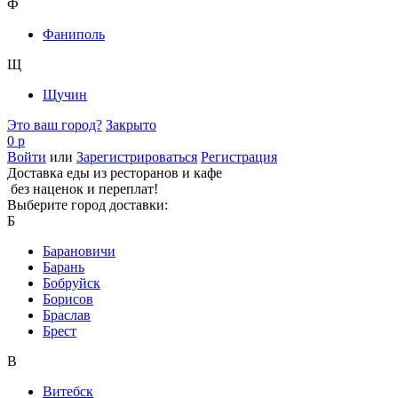
Ф
Фаниполь
Щ
Щучин
Это ваш город?
Закрыто
0 р
Войти
или
Зарегистрироваться
Регистрация
Доставка еды из ресторанов и кафе
без наценок и переплат!
Выберите город доставки:
Б
Барановичи
Барань
Бобруйск
Борисов
Браслав
Брест
В
Витебск