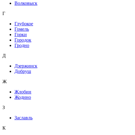
Волковыск
Г
Глубокое
Гомель
Горки
Городок
Гродно
Д
Дзержинск
Добруш
Ж
Жлобин
Жодино
З
Заславль
К