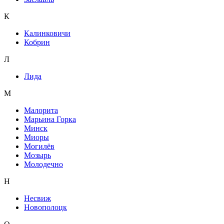
К
Калинковичи
Кобрин
Л
Лида
М
Малорита
Марьина Горка
Минск
Миоры
Могилёв
Мозырь
Молодечно
Н
Несвиж
Новополоцк