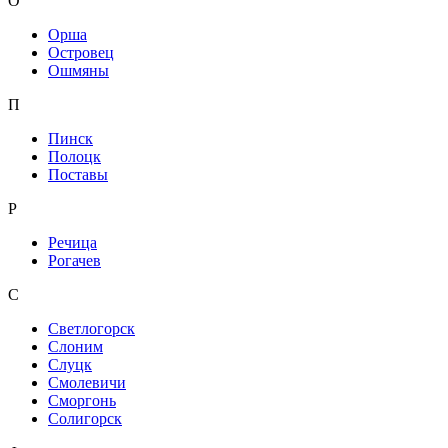
О
Орша
Островец
Ошмяны
П
Пинск
Полоцк
Поставы
Р
Речица
Рогачев
С
Светлогорск
Слоним
Слуцк
Смолевичи
Сморгонь
Солигорск