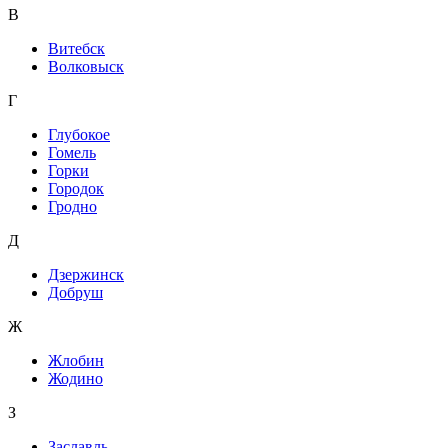
В
Витебск
Волковыск
Г
Глубокое
Гомель
Горки
Городок
Гродно
Д
Дзержинск
Добруш
Ж
Жлобин
Жодино
З
Заславль