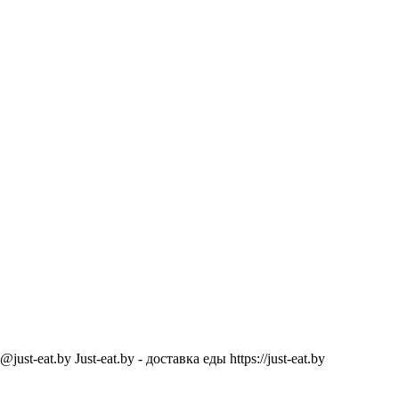
@just-eat.by
Just-eat.by - доставка еды
https://just-eat.by