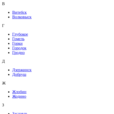
В
Витебск
Волковыск
Г
Глубокое
Гомель
Горки
Городок
Гродно
Д
Дзержинск
Добруш
Ж
Жлобин
Жодино
З
Заславль