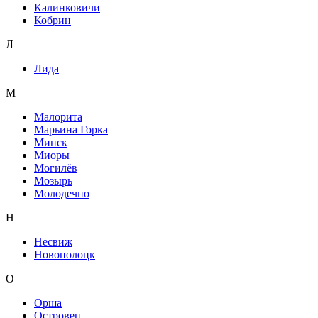
Калинковичи
Кобрин
Л
Лида
М
Малорита
Марьина Горка
Минск
Миоры
Могилёв
Мозырь
Молодечно
Н
Несвиж
Новополоцк
О
Орша
Островец