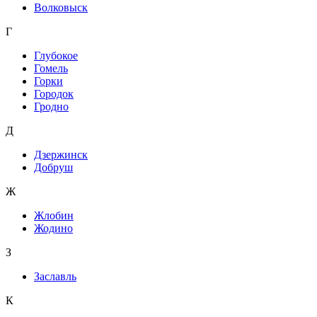
Волковыск
Г
Глубокое
Гомель
Горки
Городок
Гродно
Д
Дзержинск
Добруш
Ж
Жлобин
Жодино
З
Заславль
К