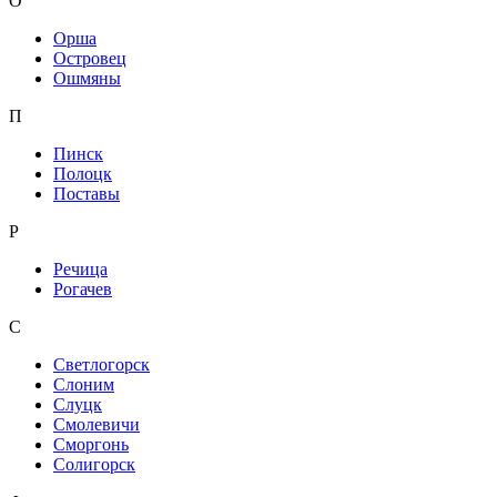
О
Орша
Островец
Ошмяны
П
Пинск
Полоцк
Поставы
Р
Речица
Рогачев
С
Светлогорск
Слоним
Слуцк
Смолевичи
Сморгонь
Солигорск