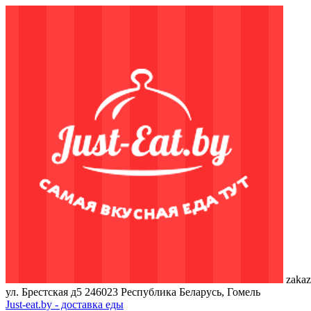
zakaz
ул. Брестская д5
246023
Республика Беларусь, Гомель
Just-eat.by - доставка еды