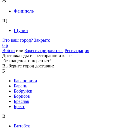
Ф
Фаниполь
Щ
Щучин
Это ваш город?
Закрыто
0 р
Войти
или
Зарегистрироваться
Регистрация
Доставка еды из ресторанов и кафе
без наценок и переплат!
Выберите город доставки:
Б
Барановичи
Барань
Бобруйск
Борисов
Браслав
Брест
В
Витебск