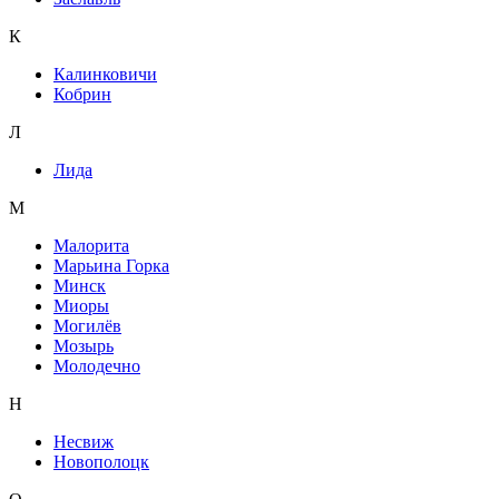
К
Калинковичи
Кобрин
Л
Лида
М
Малорита
Марьина Горка
Минск
Миоры
Могилёв
Мозырь
Молодечно
Н
Несвиж
Новополоцк