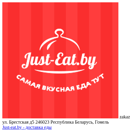
zakaz
ул. Брестская д5
246023
Республика Беларусь, Гомель
Just-eat.by - доставка еды