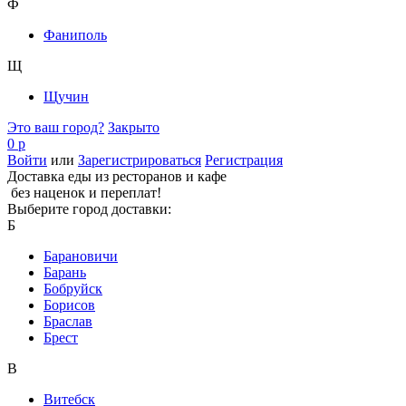
Ф
Фаниполь
Щ
Щучин
Это ваш город?
Закрыто
0 р
Войти
или
Зарегистрироваться
Регистрация
Доставка еды из ресторанов и кафе
без наценок и переплат!
Выберите город доставки:
Б
Барановичи
Барань
Бобруйск
Борисов
Браслав
Брест
В
Витебск