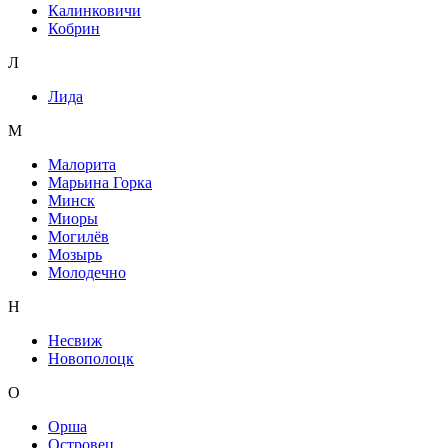
Калинковичи
Кобрин
Л
Лида
М
Малорита
Марьина Горка
Минск
Миоры
Могилёв
Мозырь
Молодечно
Н
Несвиж
Новополоцк
О
Орша
Островец