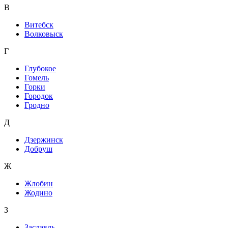
В
Витебск
Волковыск
Г
Глубокое
Гомель
Горки
Городок
Гродно
Д
Дзержинск
Добруш
Ж
Жлобин
Жодино
З
Заславль