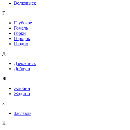
Волковыск
Г
Глубокое
Гомель
Горки
Городок
Гродно
Д
Дзержинск
Добруш
Ж
Жлобин
Жодино
З
Заславль
К