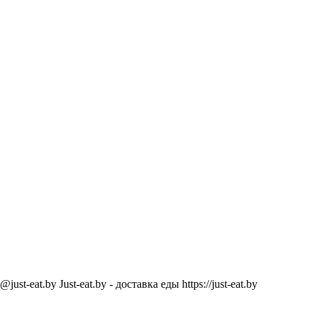
@just-eat.by
Just-eat.by - доставка еды
https://just-eat.by