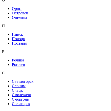
О
Орша
Островец
Ошмяны
П
Пинск
Полоцк
Поставы
Р
Речица
Рогачев
С
Светлогорск
Слоним
Слуцк
Смолевичи
Сморгонь
Солигорск