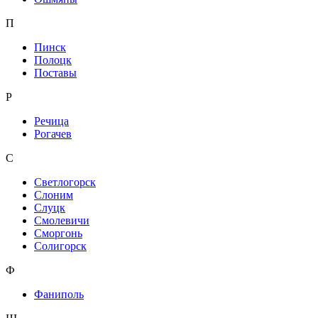
П
Пинск
Полоцк
Поставы
Р
Речица
Рогачев
С
Светлогорск
Слоним
Слуцк
Смолевичи
Сморгонь
Солигорск
Ф
Фаниполь