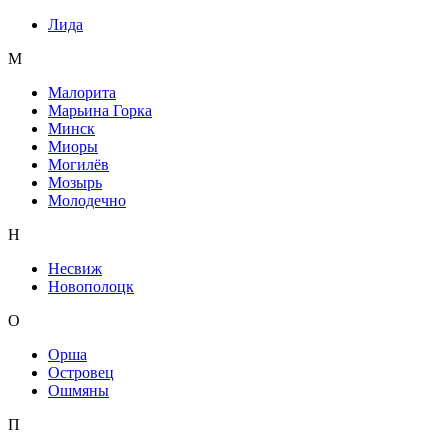
Лида
М
Малорита
Марьина Горка
Минск
Миоры
Могилёв
Мозырь
Молодечно
Н
Несвиж
Новополоцк
О
Орша
Островец
Ошмяны
П