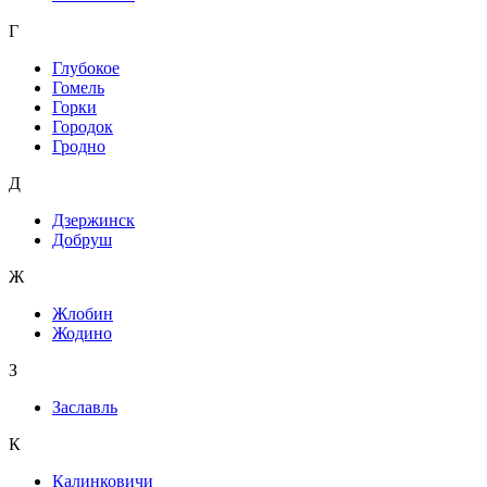
Г
Глубокое
Гомель
Горки
Городок
Гродно
Д
Дзержинск
Добруш
Ж
Жлобин
Жодино
З
Заславль
К
Калинковичи