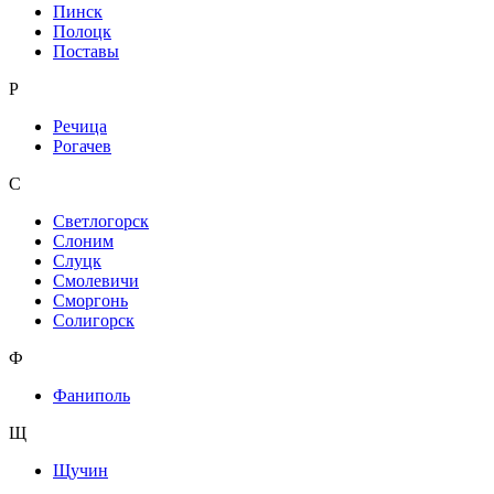
Пинск
Полоцк
Поставы
Р
Речица
Рогачев
С
Светлогорск
Слоним
Слуцк
Смолевичи
Сморгонь
Солигорск
Ф
Фаниполь
Щ
Щучин