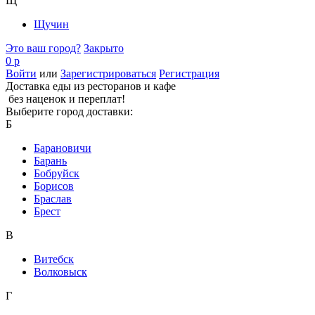
Щ
Щучин
Это ваш город?
Закрыто
0 р
Войти
или
Зарегистрироваться
Регистрация
Доставка еды из ресторанов и кафе
без наценок и переплат!
Выберите город доставки:
Б
Барановичи
Барань
Бобруйск
Борисов
Браслав
Брест
В
Витебск
Волковыск
Г