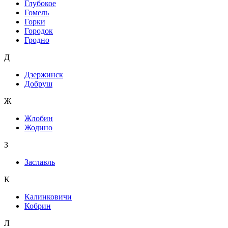
Глубокое
Гомель
Горки
Городок
Гродно
Д
Дзержинск
Добруш
Ж
Жлобин
Жодино
З
Заславль
К
Калинковичи
Кобрин
Л