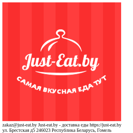
zakaz@just-eat.by
Just-eat.by - доставка еды
https://just-eat.by
ул. Брестская д5
246023
Республика Беларусь, Гомель