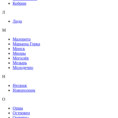
Кобрин
Л
Лида
М
Малорита
Марьина Горка
Минск
Миоры
Могилёв
Мозырь
Молодечно
Н
Несвиж
Новополоцк
О
Орша
Островец
Ошмяны