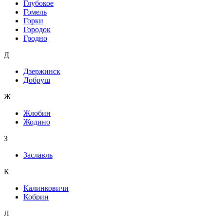
Глубокое
Гомель
Горки
Городок
Гродно
Д
Дзержинск
Добруш
Ж
Жлобин
Жодино
З
Заславль
К
Калинковичи
Кобрин
Л