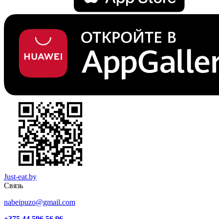
Just-eat.by
Связь
nabeipuzo@gmail.com
+375 44 596 56 96