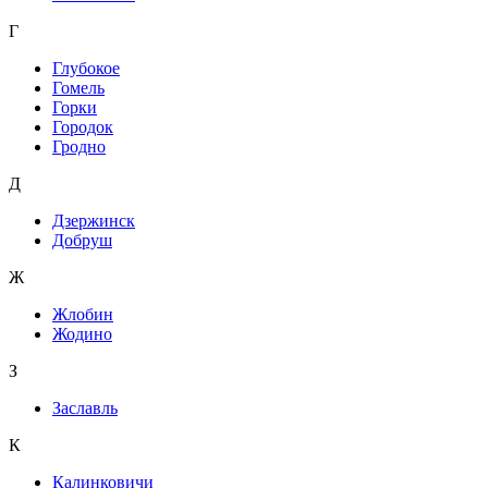
Г
Глубокое
Гомель
Горки
Городок
Гродно
Д
Дзержинск
Добруш
Ж
Жлобин
Жодино
З
Заславль
К
Калинковичи