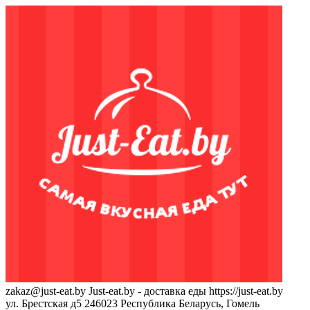
zakaz@just-eat.by
Just-eat.by - доставка еды
https://just-eat.by
ул. Брестская д5
246023
Республика Беларусь, Гомель