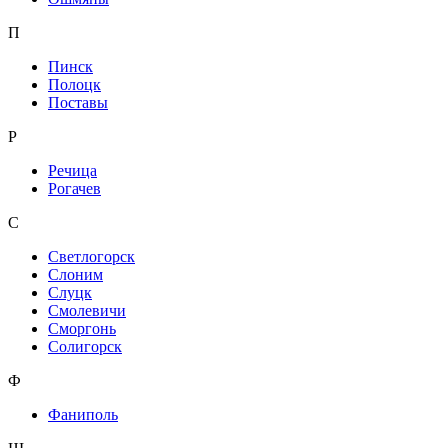
П
Пинск
Полоцк
Поставы
Р
Речица
Рогачев
С
Светлогорск
Слоним
Слуцк
Смолевичи
Сморгонь
Солигорск
Ф
Фаниполь