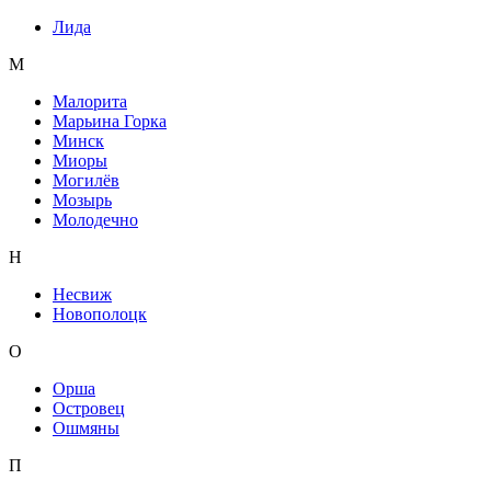
Лида
М
Малорита
Марьина Горка
Минск
Миоры
Могилёв
Мозырь
Молодечно
Н
Несвиж
Новополоцк
О
Орша
Островец
Ошмяны
П