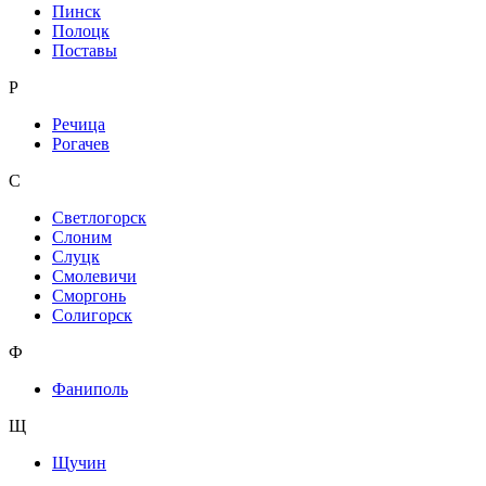
Пинск
Полоцк
Поставы
Р
Речица
Рогачев
С
Светлогорск
Слоним
Слуцк
Смолевичи
Сморгонь
Солигорск
Ф
Фаниполь
Щ
Щучин