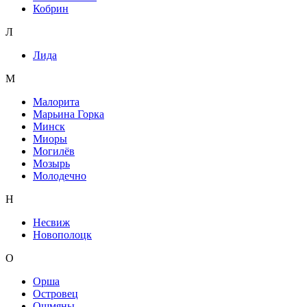
Кобрин
Л
Лида
М
Малорита
Марьина Горка
Минск
Миоры
Могилёв
Мозырь
Молодечно
Н
Несвиж
Новополоцк
О
Орша
Островец
Ошмяны