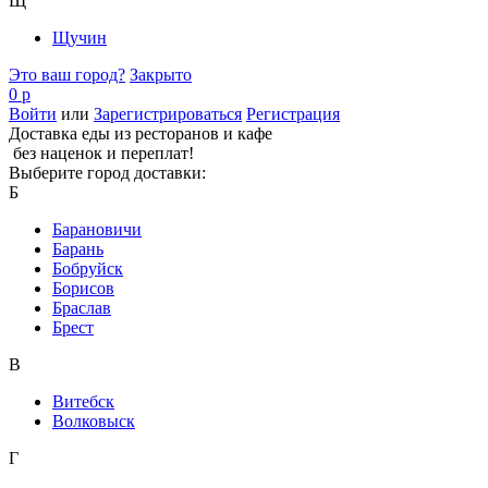
Щ
Щучин
Это ваш город?
Закрыто
0 р
Войти
или
Зарегистрироваться
Регистрация
Доставка еды из ресторанов и кафе
без наценок и переплат!
Выберите город доставки:
Б
Барановичи
Барань
Бобруйск
Борисов
Браслав
Брест
В
Витебск
Волковыск
Г