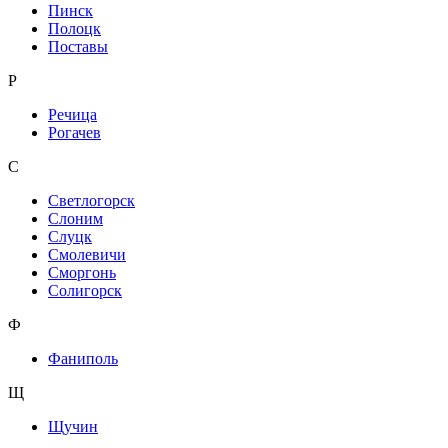
Пинск
Полоцк
Поставы
Р
Речица
Рогачев
С
Светлогорск
Слоним
Слуцк
Смолевичи
Сморгонь
Солигорск
Ф
Фаниполь
Щ
Щучин