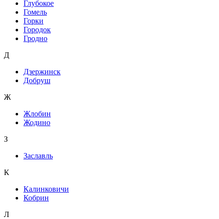
Глубокое
Гомель
Горки
Городок
Гродно
Д
Дзержинск
Добруш
Ж
Жлобин
Жодино
З
Заславль
К
Калинковичи
Кобрин
Л