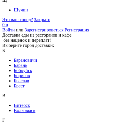
Щ
Щучин
Это ваш город?
Закрыто
0 р
Войти
или
Зарегистрироваться
Регистрация
Доставка еды из ресторанов и кафе
без наценок и переплат!
Выберите город доставки:
Б
Барановичи
Барань
Бобруйск
Борисов
Браслав
Брест
В
Витебск
Волковыск
Г