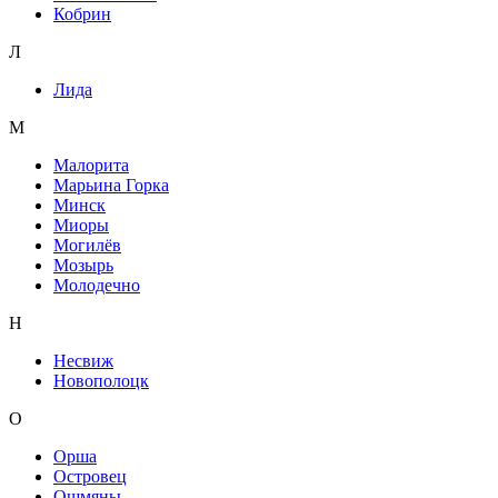
Кобрин
Л
Лида
М
Малорита
Марьина Горка
Минск
Миоры
Могилёв
Мозырь
Молодечно
Н
Несвиж
Новополоцк
О
Орша
Островец
Ошмяны