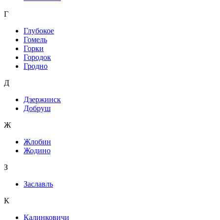
Г
Глубокое
Гомель
Горки
Городок
Гродно
Д
Дзержинск
Добруш
Ж
Жлобин
Жодино
З
Заславль
К
Калинковичи