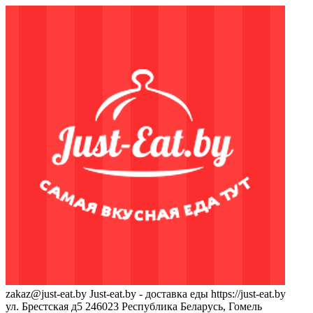
zakaz@just-eat.by
Just-eat.by - доставка еды
https://just-eat.by
ул. Брестская д5
246023
Республика Беларусь, Гомель