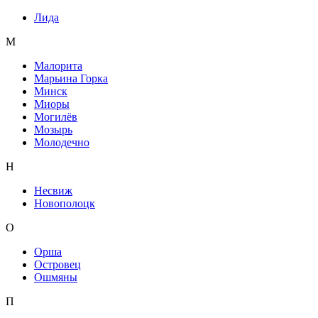
Лида
М
Малорита
Марьина Горка
Минск
Миоры
Могилёв
Мозырь
Молодечно
Н
Несвиж
Новополоцк
О
Орша
Островец
Ошмяны
П