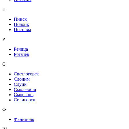
П
Пинск
Полоцк
Поставы
Р
Речица
Рогачев
С
Светлогорск
Слоним
Слуцк
Смолевичи
Сморгонь
Солигорск
Ф
Фаниполь