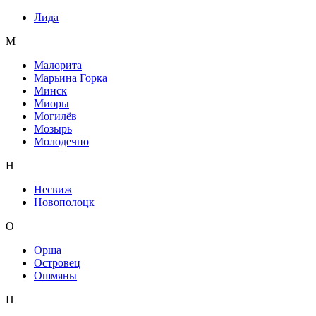
Лида
М
Малорита
Марьина Горка
Минск
Миоры
Могилёв
Мозырь
Молодечно
Н
Несвиж
Новополоцк
О
Орша
Островец
Ошмяны
П