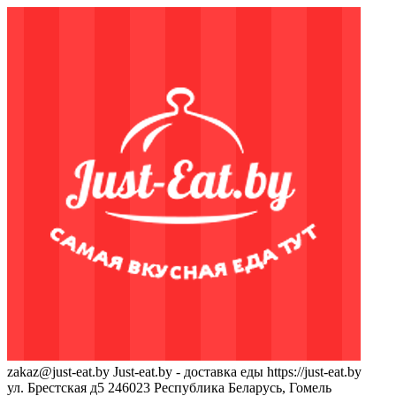
zakaz@just-eat.by
Just-eat.by - доставка еды
https://just-eat.by
ул. Брестская д5
246023
Республика Беларусь, Гомель