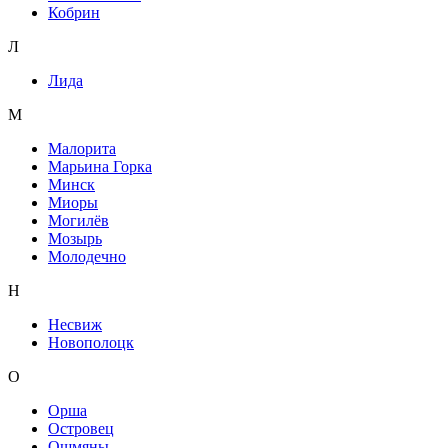
Кобрин
Л
Лида
М
Малорита
Марьина Горка
Минск
Миоры
Могилёв
Мозырь
Молодечно
Н
Несвиж
Новополоцк
О
Орша
Островец
Ошмяны