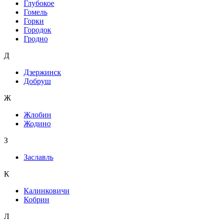
Глубокое
Гомель
Горки
Городок
Гродно
Д
Дзержинск
Добруш
Ж
Жлобин
Жодино
З
Заславль
К
Калинковичи
Кобрин
Л