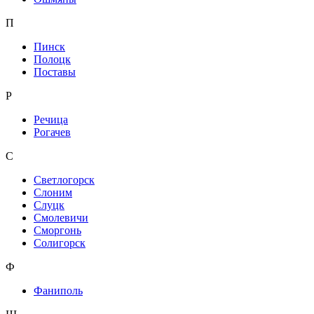
П
Пинск
Полоцк
Поставы
Р
Речица
Рогачев
С
Светлогорск
Слоним
Слуцк
Смолевичи
Сморгонь
Солигорск
Ф
Фаниполь