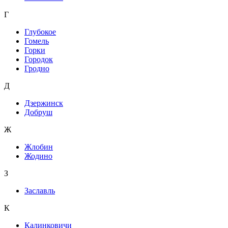
Г
Глубокое
Гомель
Горки
Городок
Гродно
Д
Дзержинск
Добруш
Ж
Жлобин
Жодино
З
Заславль
К
Калинковичи