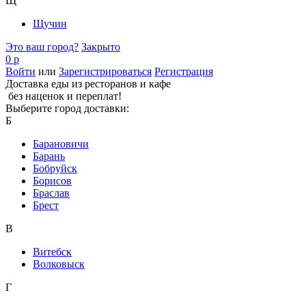
Щ
Щучин
Это ваш город?
Закрыто
0 р
Войти
или
Зарегистрироваться
Регистрация
Доставка еды из ресторанов и кафе
без наценок и переплат!
Выберите город доставки:
Б
Барановичи
Барань
Бобруйск
Борисов
Браслав
Брест
В
Витебск
Волковыск
Г