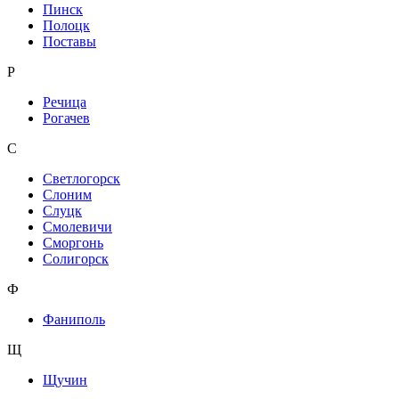
Пинск
Полоцк
Поставы
Р
Речица
Рогачев
С
Светлогорск
Слоним
Слуцк
Смолевичи
Сморгонь
Солигорск
Ф
Фаниполь
Щ
Щучин