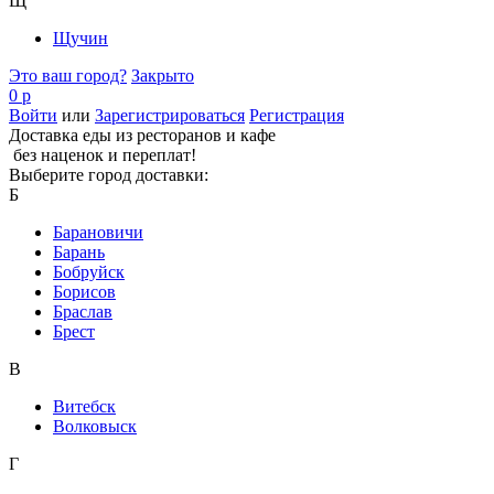
Щ
Щучин
Это ваш город?
Закрыто
0 р
Войти
или
Зарегистрироваться
Регистрация
Доставка еды из ресторанов и кафе
без наценок и переплат!
Выберите город доставки:
Б
Барановичи
Барань
Бобруйск
Борисов
Браслав
Брест
В
Витебск
Волковыск
Г