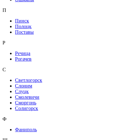
П
Пинск
Полоцк
Поставы
Р
Речица
Рогачев
С
Светлогорск
Слоним
Слуцк
Смолевичи
Сморгонь
Солигорск
Ф
Фаниполь