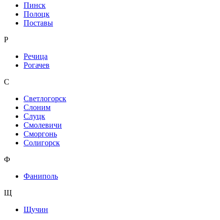
Пинск
Полоцк
Поставы
Р
Речица
Рогачев
С
Светлогорск
Слоним
Слуцк
Смолевичи
Сморгонь
Солигорск
Ф
Фаниполь
Щ
Щучин