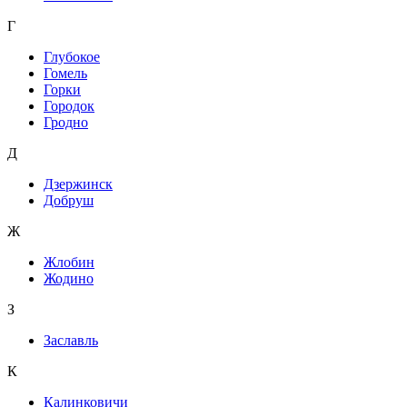
Г
Глубокое
Гомель
Горки
Городок
Гродно
Д
Дзержинск
Добруш
Ж
Жлобин
Жодино
З
Заславль
К
Калинковичи