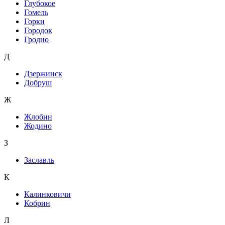
Глубокое
Гомель
Горки
Городок
Гродно
Д
Дзержинск
Добруш
Ж
Жлобин
Жодино
З
Заславль
К
Калинковичи
Кобрин
Л