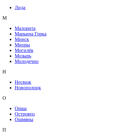
Лида
М
Малорита
Марьина Горка
Минск
Миоры
Могилёв
Мозырь
Молодечно
Н
Несвиж
Новополоцк
О
Орша
Островец
Ошмяны
П