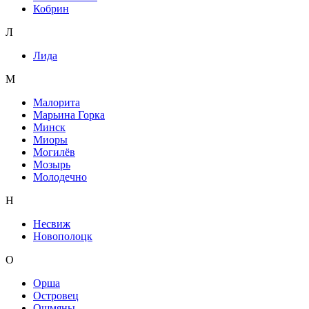
Кобрин
Л
Лида
М
Малорита
Марьина Горка
Минск
Миоры
Могилёв
Мозырь
Молодечно
Н
Несвиж
Новополоцк
О
Орша
Островец
Ошмяны