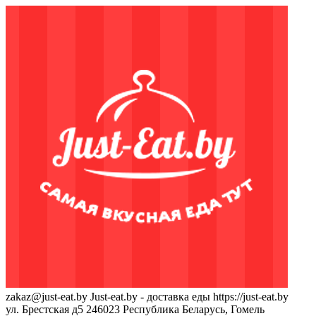
zakaz@just-eat.by
Just-eat.by - доставка еды
https://just-eat.by
ул. Брестская д5
246023
Республика Беларусь, Гомель