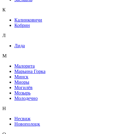
К
Калинковичи
Кобрин
Л
Лида
М
Малорита
Марьина Горка
Минск
Миоры
Могилёв
Мозырь
Молодечно
Н
Несвиж
Новополоцк