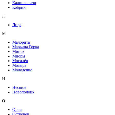
Калинковичи
Кобрин
Л
Лида
М
Малорита
Марьина Горка
Минск
Миоры
Могилёв
Мозырь
Молодечно
Н
Несвиж
Новополоцк
О
Орша
Островец