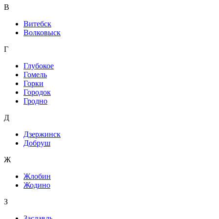
В
Витебск
Волковыск
Г
Глубокое
Гомель
Горки
Городок
Гродно
Д
Дзержинск
Добруш
Ж
Жлобин
Жодино
З
Заславль