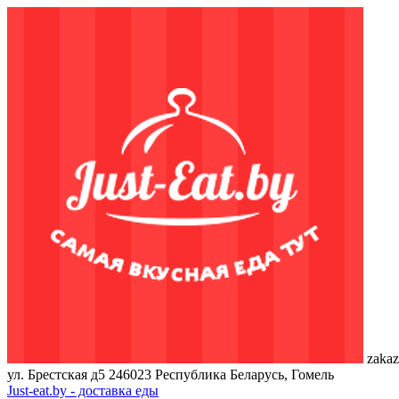
zakaz
ул. Брестская д5
246023
Республика Беларусь, Гомель
Just-eat.by - доставка еды