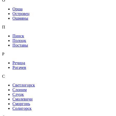
О
Орша
Островец
Ошмяны
П
Пинск
Полоцк
Поставы
Р
Речица
Рогачев
С
Светлогорск
Слоним
Слуцк
Смолевичи
Сморгонь
Солигорск