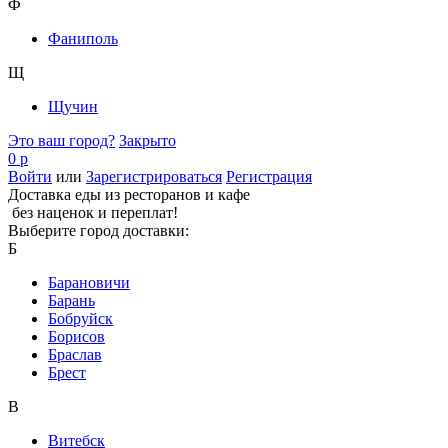
Ф
Фаниполь
Щ
Щучин
Это ваш город?
Закрыто
0 р
Войти
или
Зарегистрироваться
Регистрация
Доставка еды из ресторанов и кафе
без наценок и переплат!
Выберите город доставки:
Б
Барановичи
Барань
Бобруйск
Борисов
Браслав
Брест
В
Витебск