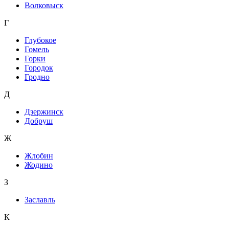
Волковыск
Г
Глубокое
Гомель
Горки
Городок
Гродно
Д
Дзержинск
Добруш
Ж
Жлобин
Жодино
З
Заславль
К