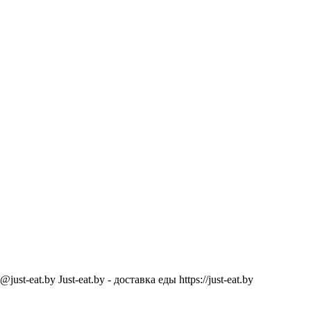
@just-eat.by
Just-eat.by - доставка еды
https://just-eat.by