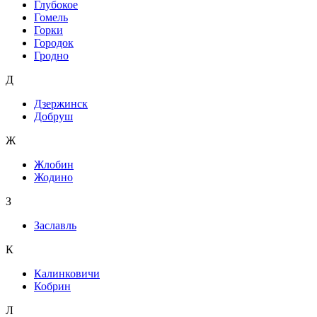
Глубокое
Гомель
Горки
Городок
Гродно
Д
Дзержинск
Добруш
Ж
Жлобин
Жодино
З
Заславль
К
Калинковичи
Кобрин
Л