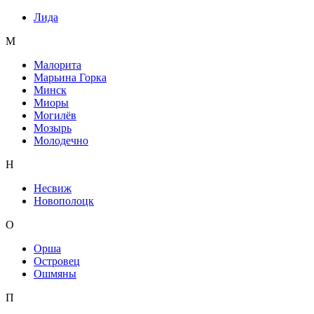
Лида
М
Малорита
Марьина Горка
Минск
Миоры
Могилёв
Мозырь
Молодечно
Н
Несвиж
Новополоцк
О
Орша
Островец
Ошмяны
П