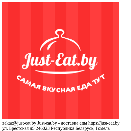
zakaz@just-eat.by
Just-eat.by - доставка еды
https://just-eat.by
ул. Брестская д5
246023
Республика Беларусь, Гомель