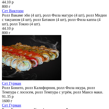
44.10 р
800 г
Сет Виктори
Ролл Вакаме эби (4 шт), ролл Фила магуро (4 шт), ролл Мидии
с такуаном (4 шт), ролл Батакон (4 шт), ролл Фила каппа (4
шт), ролл Токио (4 шт).
44.10 р
800 г
Сет Гурман
Ролл Бонито, ролл Калифорния, ролл Фила икура, ролл
Темпура с лососем, ролл Темпура с угрём, ролл Маисо маки.
91.35 р
1600 г
Сет Гурман