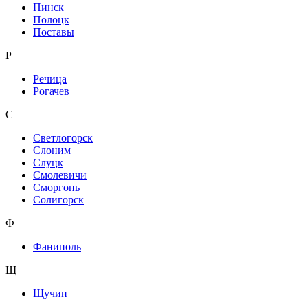
Пинск
Полоцк
Поставы
Р
Речица
Рогачев
С
Светлогорск
Слоним
Слуцк
Смолевичи
Сморгонь
Солигорск
Ф
Фаниполь
Щ
Щучин