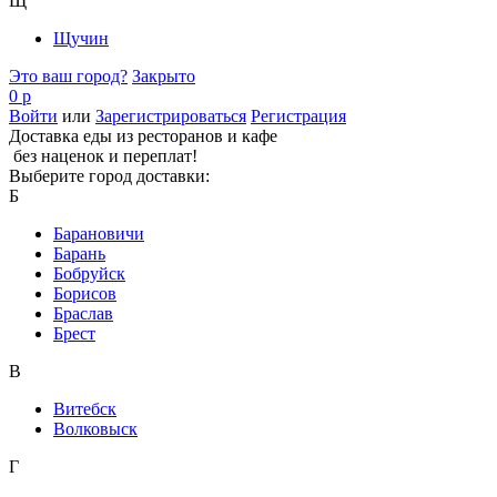
Щ
Щучин
Это ваш город?
Закрыто
0 р
Войти
или
Зарегистрироваться
Регистрация
Доставка еды из ресторанов и кафе
без наценок и переплат!
Выберите город доставки:
Б
Барановичи
Барань
Бобруйск
Борисов
Браслав
Брест
В
Витебск
Волковыск
Г