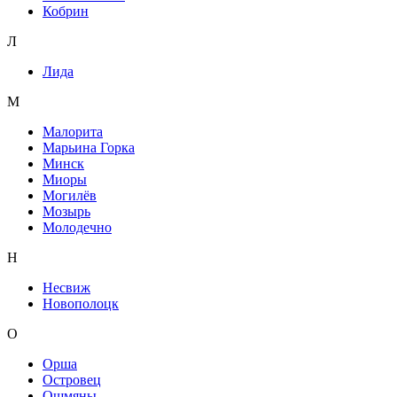
Кобрин
Л
Лида
М
Малорита
Марьина Горка
Минск
Миоры
Могилёв
Мозырь
Молодечно
Н
Несвиж
Новополоцк
О
Орша
Островец
Ошмяны