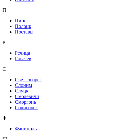
П
Пинск
Полоцк
Поставы
Р
Речица
Рогачев
С
Светлогорск
Слоним
Слуцк
Смолевичи
Сморгонь
Солигорск
Ф
Фаниполь