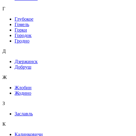
Г
Глубокое
Гомель
Горки
Городок
Гродно
Д
Дзержинск
Добруш
Ж
Жлобин
Жодино
З
Заславль
К
Калинковичи