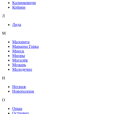
Калинковичи
Кобрин
Л
Лида
М
Малорита
Марьина Горка
Минск
Миоры
Могилёв
Мозырь
Молодечно
Н
Несвиж
Новополоцк
О
Орша
Островец