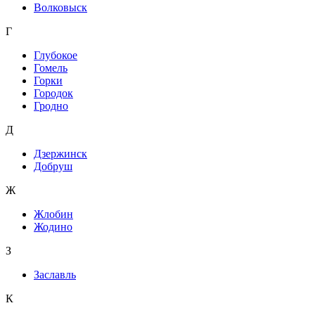
Волковыск
Г
Глубокое
Гомель
Горки
Городок
Гродно
Д
Дзержинск
Добруш
Ж
Жлобин
Жодино
З
Заславль
К