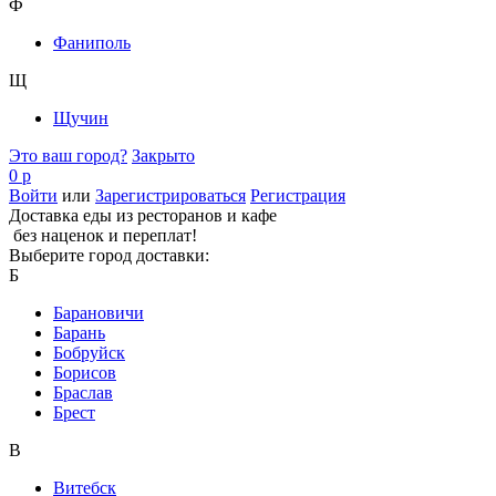
Ф
Фаниполь
Щ
Щучин
Это ваш город?
Закрыто
0 р
Войти
или
Зарегистрироваться
Регистрация
Доставка еды из ресторанов и кафе
без наценок и переплат!
Выберите город доставки:
Б
Барановичи
Барань
Бобруйск
Борисов
Браслав
Брест
В
Витебск