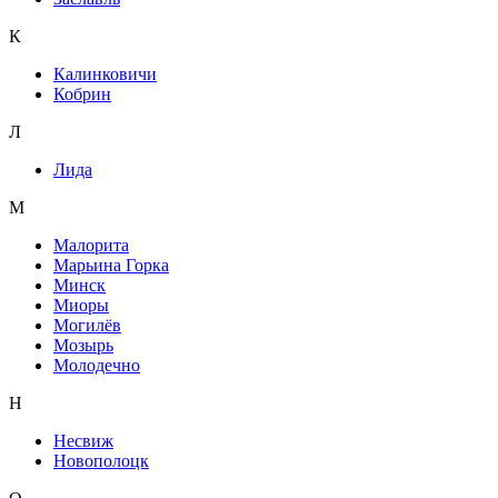
К
Калинковичи
Кобрин
Л
Лида
М
Малорита
Марьина Горка
Минск
Миоры
Могилёв
Мозырь
Молодечно
Н
Несвиж
Новополоцк