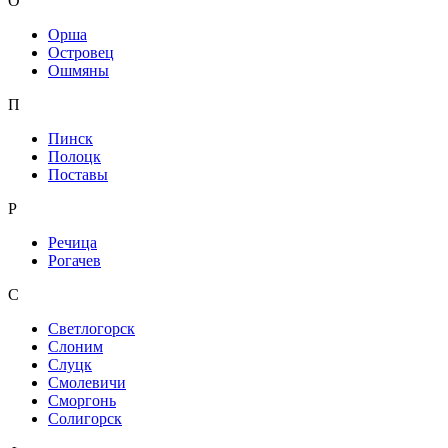
О
Орша
Островец
Ошмяны
П
Пинск
Полоцк
Поставы
Р
Речица
Рогачев
С
Светлогорск
Слоним
Слуцк
Смолевичи
Сморгонь
Солигорск