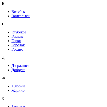
В
Витебск
Волковыск
Г
Глубокое
Гомель
Горки
Городок
Гродно
Д
Дзержинск
Добруш
Ж
Жлобин
Жодино
З
Заславль