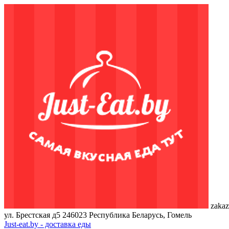
zakaz
ул. Брестская д5
246023
Республика Беларусь, Гомель
Just-eat.by - доставка еды