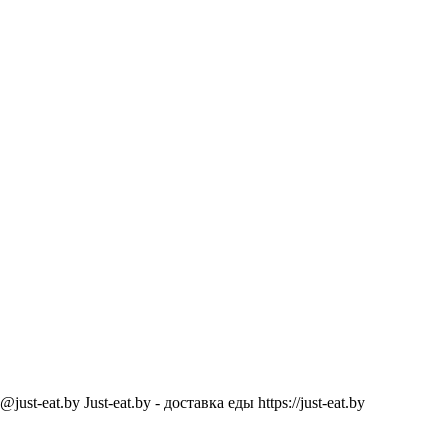
@just-eat.by
Just-eat.by - доставка еды
https://just-eat.by