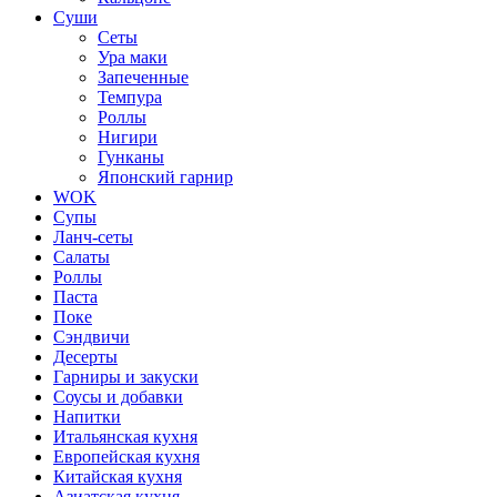
Суши
Сеты
Ура маки
Запеченные
Темпура
Роллы
Нигири
Гунканы
Японский гарнир
WOK
Супы
Ланч-сеты
Салаты
Роллы
Паста
Поке
Сэндвичи
Десерты
Гарниры и закуски
Соусы и добавки
Напитки
Итальянская кухня
Европейская кухня
Китайская кухня
Азиатская кухня