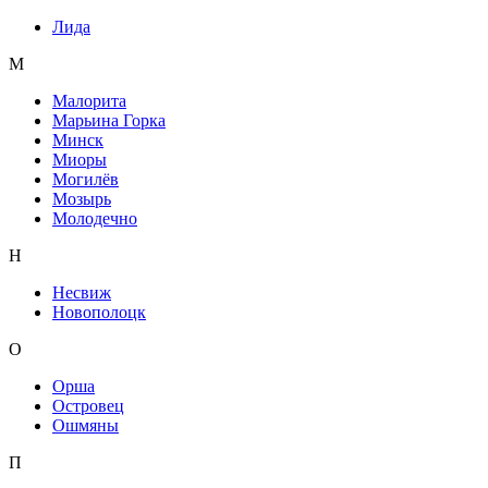
Лида
М
Малорита
Марьина Горка
Минск
Миоры
Могилёв
Мозырь
Молодечно
Н
Несвиж
Новополоцк
О
Орша
Островец
Ошмяны
П