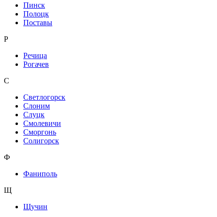
Пинск
Полоцк
Поставы
Р
Речица
Рогачев
С
Светлогорск
Слоним
Слуцк
Смолевичи
Сморгонь
Солигорск
Ф
Фаниполь
Щ
Щучин