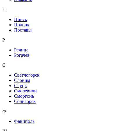
П
Пинск
Полоцк
Поставы
Р
Речица
Рогачев
С
Светлогорск
Слоним
Слуцк
Смолевичи
Сморгонь
Солигорск
Ф
Фаниполь