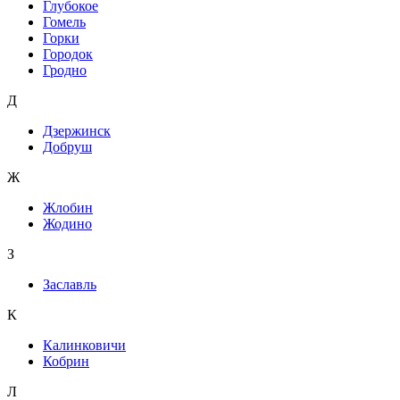
Глубокое
Гомель
Горки
Городок
Гродно
Д
Дзержинск
Добруш
Ж
Жлобин
Жодино
З
Заславль
К
Калинковичи
Кобрин
Л