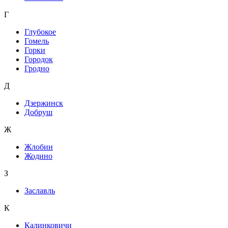
Г
Глубокое
Гомель
Горки
Городок
Гродно
Д
Дзержинск
Добруш
Ж
Жлобин
Жодино
З
Заславль
К
Калинковичи