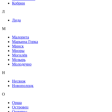
Кобрин
Л
Лида
М
Малорита
Марьина Горка
Минск
Миоры
Могилёв
Мозырь
Молодечно
Н
Несвиж
Новополоцк
О
Орша
Островец
Ошмяны