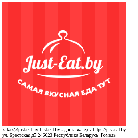
zakaz@just-eat.by
Just-eat.by - доставка еды
https://just-eat.by
ул. Брестская д5
246023
Республика Беларусь, Гомель