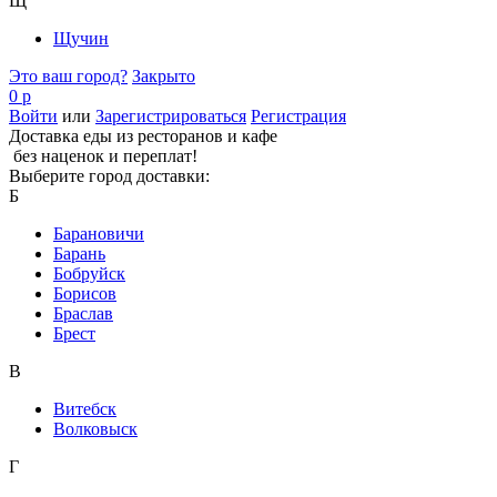
Щ
Щучин
Это ваш город?
Закрыто
0 р
Войти
или
Зарегистрироваться
Регистрация
Доставка еды из ресторанов и кафе
без наценок и переплат!
Выберите город доставки:
Б
Барановичи
Барань
Бобруйск
Борисов
Браслав
Брест
В
Витебск
Волковыск
Г