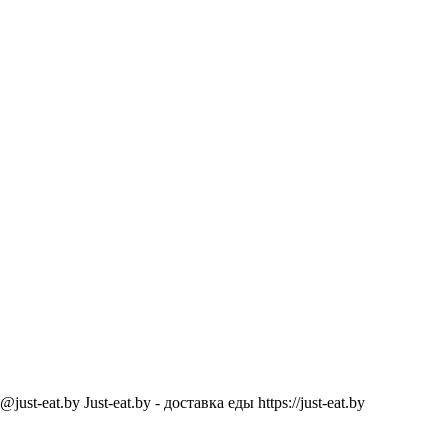
@just-eat.by
Just-eat.by - доставка еды
https://just-eat.by