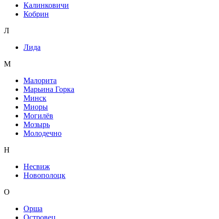
Калинковичи
Кобрин
Л
Лида
М
Малорита
Марьина Горка
Минск
Миоры
Могилёв
Мозырь
Молодечно
Н
Несвиж
Новополоцк
О
Орша
Островец