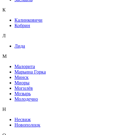
К
Калинковичи
Кобрин
Л
Лида
М
Малорита
Марьина Горка
Минск
Миоры
Могилёв
Мозырь
Молодечно
Н
Несвиж
Новополоцк