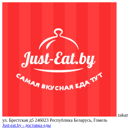
zakaz
ул. Брестская д5
246023
Республика Беларусь, Гомель
Just-eat.by - доставка еды