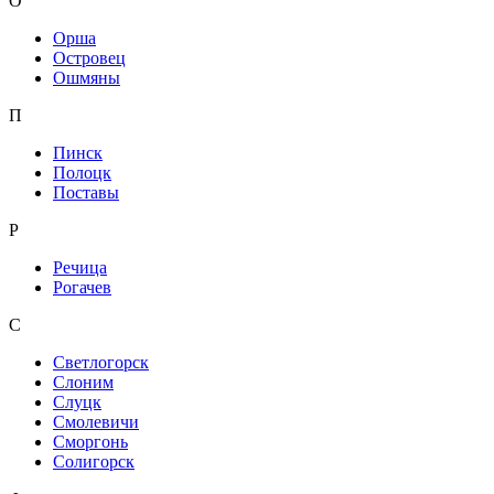
О
Орша
Островец
Ошмяны
П
Пинск
Полоцк
Поставы
Р
Речица
Рогачев
С
Светлогорск
Слоним
Слуцк
Смолевичи
Сморгонь
Солигорск