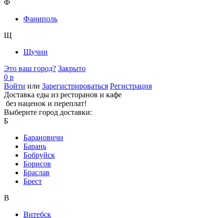
Ф
Фаниполь
Щ
Щучин
Это ваш город?
Закрыто
0 р
Войти
или
Зарегистрироваться
Регистрация
Доставка еды из ресторанов и кафе
без наценок и переплат!
Выберите город доставки:
Б
Барановичи
Барань
Бобруйск
Борисов
Браслав
Брест
В
Витебск