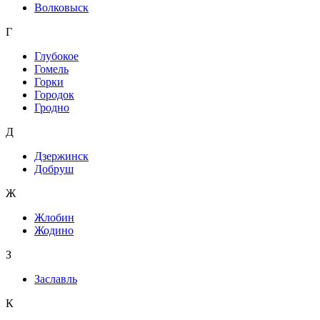
Волковыск
Г
Глубокое
Гомель
Горки
Городок
Гродно
Д
Дзержинск
Добруш
Ж
Жлобин
Жодино
З
Заславль
К