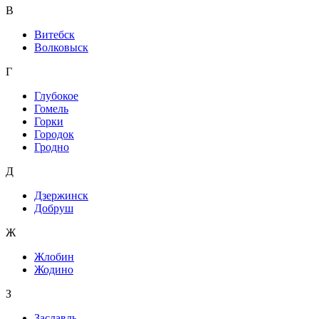
В
Витебск
Волковыск
Г
Глубокое
Гомель
Горки
Городок
Гродно
Д
Дзержинск
Добруш
Ж
Жлобин
Жодино
З
Заславль