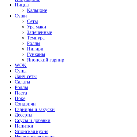
Пицца
Кальцоне
Суши
Сеты
Ура маки
Запеченные
Темпура
Роллы
Нигири
Гунканы
Японский гарнир
WOK
Супы
Ланч-сеты
Салаты
Роллы
Паста
Поке
Сэндвичи
Гарниры и закуски
Десерты
Соусы и добавки
Напитки
Японская кухня
Итальянская кухня