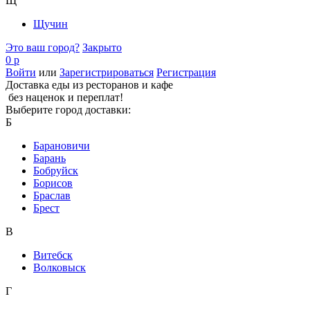
Щ
Щучин
Это ваш город?
Закрыто
0 р
Войти
или
Зарегистрироваться
Регистрация
Доставка еды из ресторанов и кафе
без наценок и переплат!
Выберите город доставки:
Б
Барановичи
Барань
Бобруйск
Борисов
Браслав
Брест
В
Витебск
Волковыск
Г