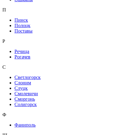
П
Пинск
Полоцк
Поставы
Р
Речица
Рогачев
С
Светлогорск
Слоним
Слуцк
Смолевичи
Сморгонь
Солигорск
Ф
Фаниполь