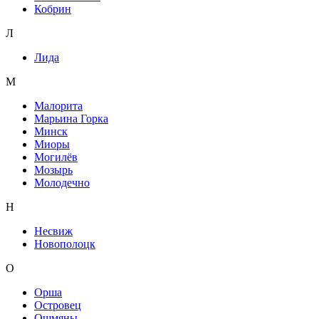
Кобрин
Л
Лида
М
Малорита
Марьина Горка
Минск
Миоры
Могилёв
Мозырь
Молодечно
Н
Несвиж
Новополоцк
О
Орша
Островец
Ошмяны