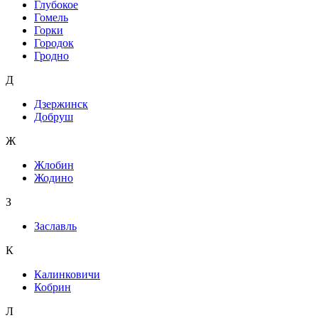
Глубокое
Гомель
Горки
Городок
Гродно
Д
Дзержинск
Добруш
Ж
Жлобин
Жодино
З
Заславль
К
Калинковичи
Кобрин
Л