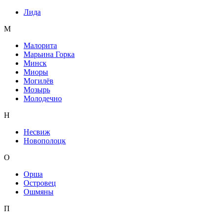
Лида
М
Малорита
Марьина Горка
Минск
Миоры
Могилёв
Мозырь
Молодечно
Н
Несвиж
Новополоцк
О
Орша
Островец
Ошмяны
П