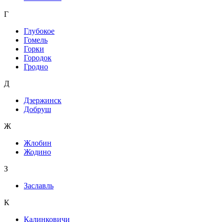
Г
Глубокое
Гомель
Горки
Городок
Гродно
Д
Дзержинск
Добруш
Ж
Жлобин
Жодино
З
Заславль
К
Калинковичи