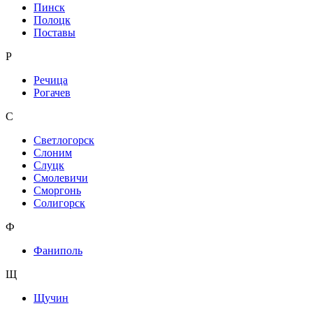
Пинск
Полоцк
Поставы
Р
Речица
Рогачев
С
Светлогорск
Слоним
Слуцк
Смолевичи
Сморгонь
Солигорск
Ф
Фаниполь
Щ
Щучин