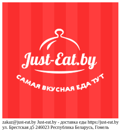
zakaz@just-eat.by
Just-eat.by - доставка еды
https://just-eat.by
ул. Брестская д5
246023
Республика Беларусь, Гомель