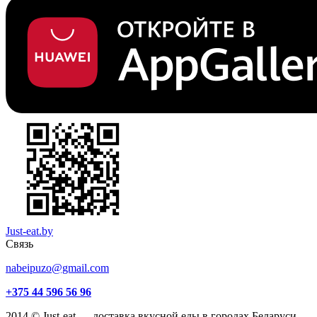
Just-eat.by
Связь
nabeipuzo@gmail.com
+375 44 596 56 96
2014 © Just-eat — доставка вкусной еды в городах Беларуси.