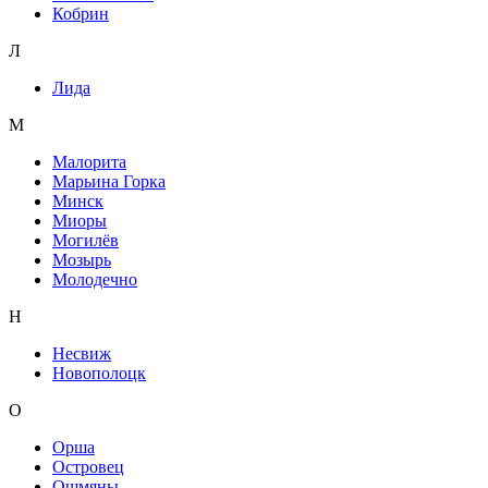
Кобрин
Л
Лида
М
Малорита
Марьина Горка
Минск
Миоры
Могилёв
Мозырь
Молодечно
Н
Несвиж
Новополоцк
О
Орша
Островец
Ошмяны