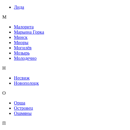
Лида
М
Малорита
Марьина Горка
Минск
Миоры
Могилёв
Мозырь
Молодечно
Н
Несвиж
Новополоцк
О
Орша
Островец
Ошмяны
П