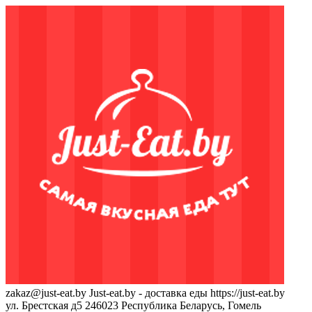
zakaz@just-eat.by
Just-eat.by - доставка еды
https://just-eat.by
ул. Брестская д5
246023
Республика Беларусь, Гомель