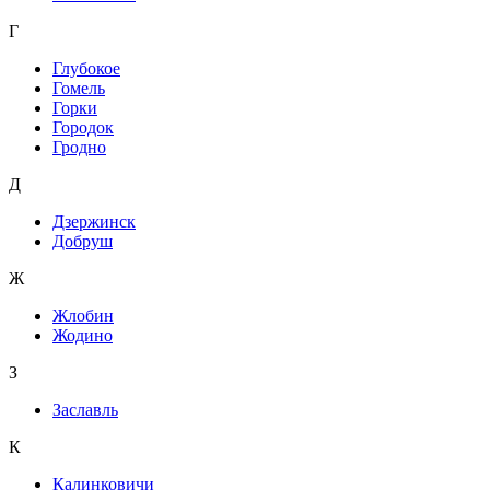
Г
Глубокое
Гомель
Горки
Городок
Гродно
Д
Дзержинск
Добруш
Ж
Жлобин
Жодино
З
Заславль
К
Калинковичи