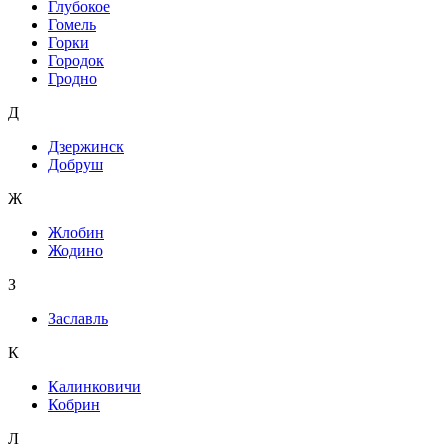
Глубокое
Гомель
Горки
Городок
Гродно
Д
Дзержинск
Добруш
Ж
Жлобин
Жодино
З
Заславль
К
Калинковичи
Кобрин
Л