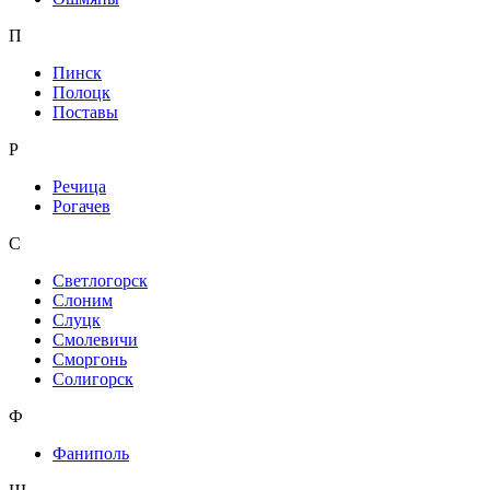
П
Пинск
Полоцк
Поставы
Р
Речица
Рогачев
С
Светлогорск
Слоним
Слуцк
Смолевичи
Сморгонь
Солигорск
Ф
Фаниполь