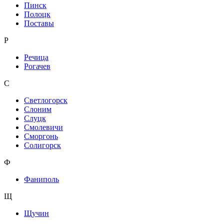
Пинск
Полоцк
Поставы
Р
Речица
Рогачев
С
Светлогорск
Слоним
Слуцк
Смолевичи
Сморгонь
Солигорск
Ф
Фаниполь
Щ
Щучин