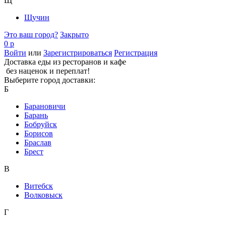
Щ
Щучин
Это ваш город?
Закрыто
0 р
Войти
или
Зарегистрироваться
Регистрация
Доставка еды из ресторанов и кафе
без наценок и переплат!
Выберите город доставки:
Б
Барановичи
Барань
Бобруйск
Борисов
Браслав
Брест
В
Витебск
Волковыск
Г