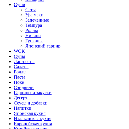
Суши
Сеты
Ура маки
Запеченные
Темпура
Роллы
Нигири
Гунканы
Японский гарнир
WOK
Супы
Ланч-сеты
Салаты
Роллы
Паста
Поке
Сэндвичи
Гарниры и закуски
Десерты
Соусы и добавки
Напитки
Японская кухня
Итальянская кухня
Европейская кухня
Китайская кухня