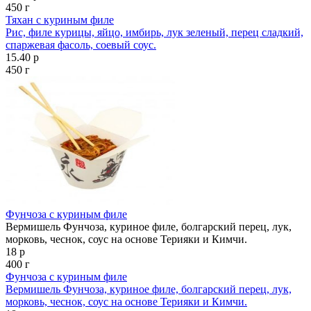
450 г
Тяхан с куриным филе
Рис, филе курицы, яйцо, имбирь, лук зеленый, перец сладкий,
спаржевая фасоль, соевый соус.
15.40 р
450 г
Фунчоза с куриным филе
Вермишель Фунчоза, куриное филе, болгарский перец, лук,
морковь, чеснок, соус на основе Терияки и Кимчи.
18 р
400 г
Фунчоза с куриным филе
Вермишель Фунчоза, куриное филе, болгарский перец, лук,
морковь, чеснок, соус на основе Терияки и Кимчи.