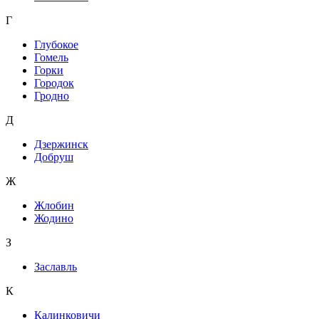
Г
Глубокое
Гомель
Горки
Городок
Гродно
Д
Дзержинск
Добруш
Ж
Жлобин
Жодино
З
Заславль
К
Калинковичи