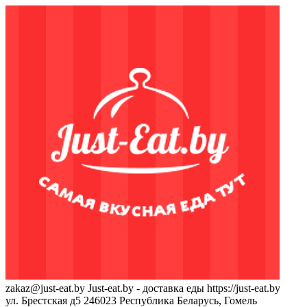
zakaz@just-eat.by
Just-eat.by - доставка еды
https://just-eat.by
ул. Брестская д5
246023
Республика Беларусь, Гомель