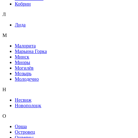
Кобрин
Л
Лида
М
Малорита
Марьина Горка
Минск
Миоры
Могилёв
Мозырь
Молодечно
Н
Несвиж
Новополоцк
О
Орша
Островец
Ошмяны