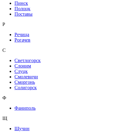
Пинск
Полоцк
Поставы
Р
Речица
Рогачев
С
Светлогорск
Слоним
Слуцк
Смолевичи
Сморгонь
Солигорск
Ф
Фаниполь
Щ
Щучин