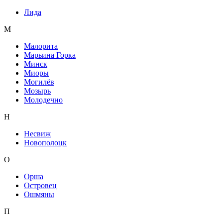
Лида
М
Малорита
Марьина Горка
Минск
Миоры
Могилёв
Мозырь
Молодечно
Н
Несвиж
Новополоцк
О
Орша
Островец
Ошмяны
П