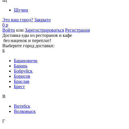
Щ
Щучин
Это ваш город?
Закрыто
0 р
Войти
или
Зарегистрироваться
Регистрация
Доставка еды из ресторанов и кафе
без наценок и переплат!
Выберите город доставки:
Б
Барановичи
Барань
Бобруйск
Борисов
Браслав
Брест
В
Витебск
Волковыск
Г