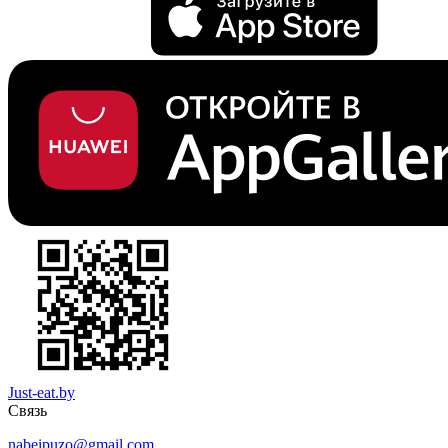
Just-eat.by
Связь
nabeipuzo@gmail.com