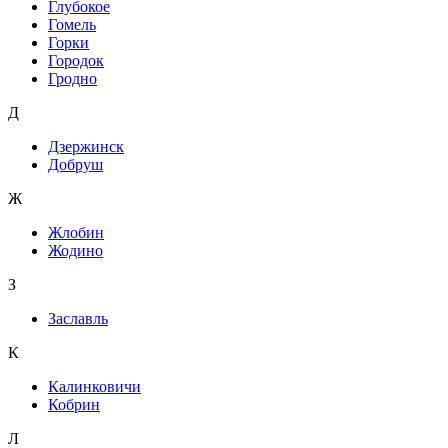
Глубокое
Гомель
Горки
Городок
Гродно
Д
Дзержинск
Добруш
Ж
Жлобин
Жодино
З
Заславль
К
Калинковичи
Кобрин
Л