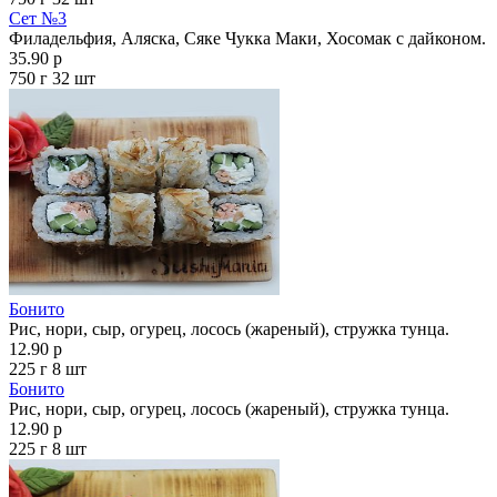
Сет №3
Филадельфия, Аляска, Сяке Чукка Маки, Хосомак с дайконом.
35.90 р
750 г
32 шт
Бонито
Рис, нори, сыр, огурец, лосось (жареный), стружка тунца.
12.90 р
225 г
8 шт
Бонито
Рис, нори, сыр, огурец, лосось (жареный), стружка тунца.
12.90 р
225 г
8 шт