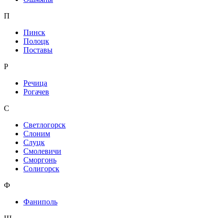
П
Пинск
Полоцк
Поставы
Р
Речица
Рогачев
С
Светлогорск
Слоним
Слуцк
Смолевичи
Сморгонь
Солигорск
Ф
Фаниполь