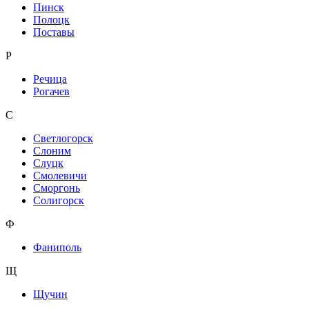
Пинск
Полоцк
Поставы
Р
Речица
Рогачев
С
Светлогорск
Слоним
Слуцк
Смолевичи
Сморгонь
Солигорск
Ф
Фаниполь
Щ
Щучин