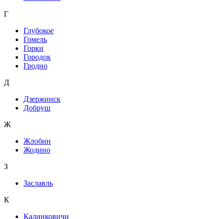
Г
Глубокое
Гомель
Горки
Городок
Гродно
Д
Дзержинск
Добруш
Ж
Жлобин
Жодино
З
Заславль
К
Калинковичи