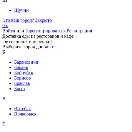
Щ
Щучин
Это ваш город?
Закрыто
0 р
Войти
или
Зарегистрироваться
Регистрация
Доставка еды из ресторанов и кафе
без наценок и переплат!
Выберите город доставки:
Б
Барановичи
Барань
Бобруйск
Борисов
Браслав
Брест
В
Витебск
Волковыск
Г