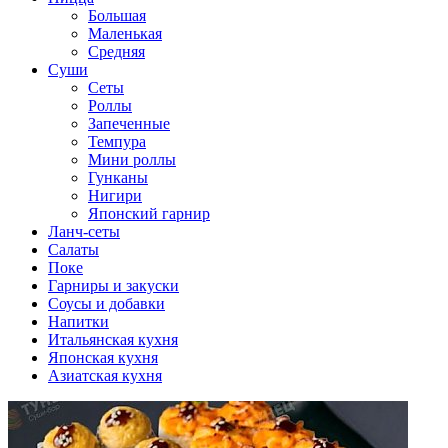
Большая
Маленькая
Средняя
Суши
Сеты
Роллы
Запеченные
Темпура
Мини роллы
Гунканы
Нигири
Японский гарнир
Ланч-сеты
Салаты
Поке
Гарниры и закуски
Соусы и добавки
Напитки
Итальянская кухня
Японская кухня
Азиатская кухня