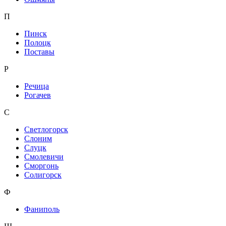
П
Пинск
Полоцк
Поставы
Р
Речица
Рогачев
С
Светлогорск
Слоним
Слуцк
Смолевичи
Сморгонь
Солигорск
Ф
Фаниполь