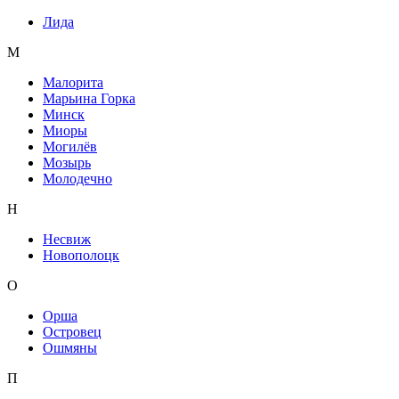
Лида
М
Малорита
Марьина Горка
Минск
Миоры
Могилёв
Мозырь
Молодечно
Н
Несвиж
Новополоцк
О
Орша
Островец
Ошмяны
П