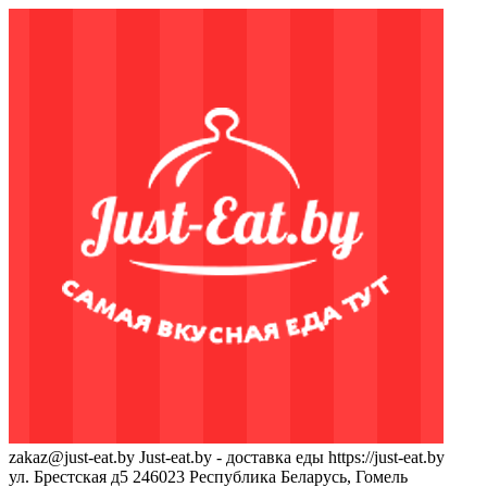
zakaz@just-eat.by
Just-eat.by - доставка еды
https://just-eat.by
ул. Брестская д5
246023
Республика Беларусь, Гомель