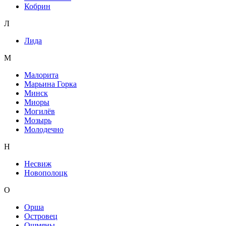
Кобрин
Л
Лида
М
Малорита
Марьина Горка
Минск
Миоры
Могилёв
Мозырь
Молодечно
Н
Несвиж
Новополоцк
О
Орша
Островец
Ошмяны