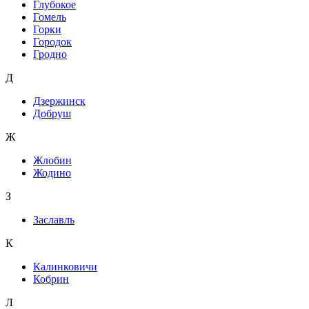
Глубокое
Гомель
Горки
Городок
Гродно
Д
Дзержинск
Добруш
Ж
Жлобин
Жодино
З
Заславль
К
Калинковичи
Кобрин
Л