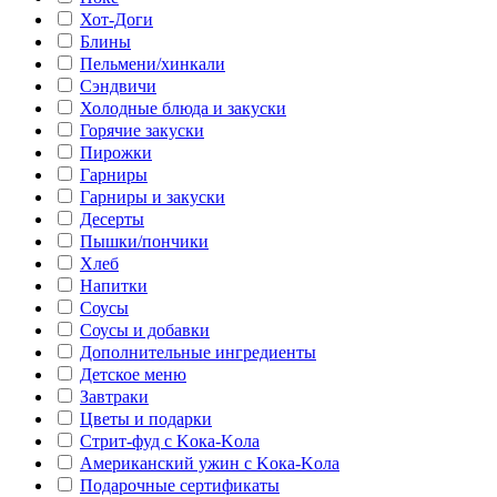
Хот-Доги
Блины
Пельмени/хинкали
Сэндвичи
Холодные блюда и закуски
Горячие закуски
Пирожки
Гарниры
Гарниры и закуски
Десерты
Пышки/пончики
Хлеб
Напитки
Соусы
Соусы и добавки
Дополнительные ингредиенты
Детское меню
Завтраки
Цветы и подарки
Стрит-фуд с Kока-Kола
Американский ужин с Kока-Kола
Подарочные сертификаты