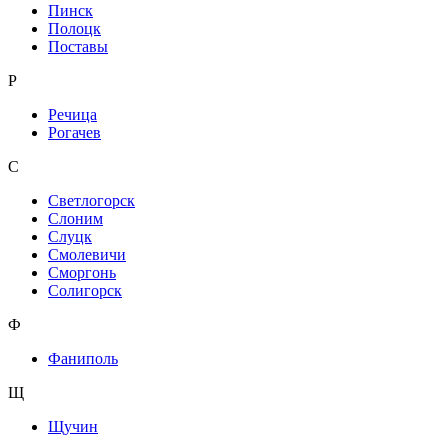
Пинск
Полоцк
Поставы
Р
Речица
Рогачев
С
Светлогорск
Слоним
Слуцк
Смолевичи
Сморгонь
Солигорск
Ф
Фаниполь
Щ
Щучин