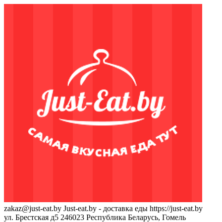
zakaz@just-eat.by
Just-eat.by - доставка еды
https://just-eat.by
ул. Брестская д5
246023
Республика Беларусь, Гомель