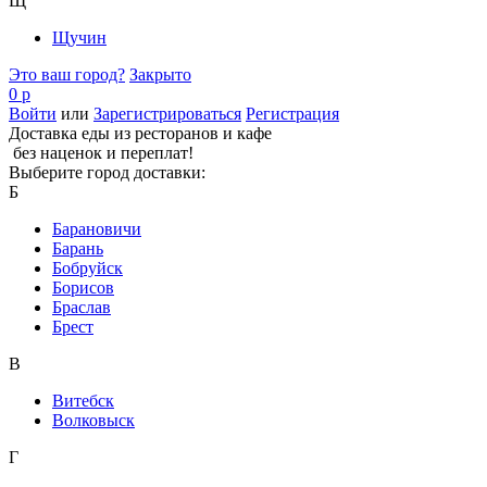
Щ
Щучин
Это ваш город?
Закрыто
0 р
Войти
или
Зарегистрироваться
Регистрация
Доставка еды из ресторанов и кафе
без наценок и переплат!
Выберите город доставки:
Б
Барановичи
Барань
Бобруйск
Борисов
Браслав
Брест
В
Витебск
Волковыск
Г