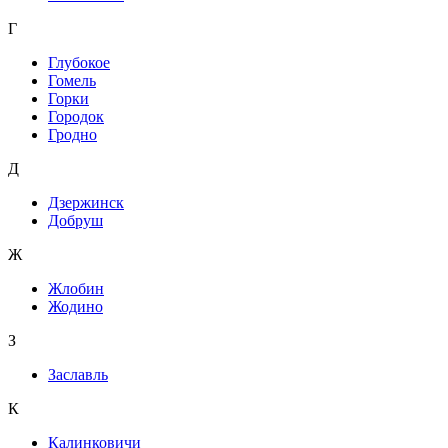
Г
Глубокое
Гомель
Горки
Городок
Гродно
Д
Дзержинск
Добруш
Ж
Жлобин
Жодино
З
Заславль
К
Калинковичи