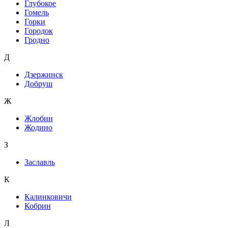
Глубокое
Гомель
Горки
Городок
Гродно
Д
Дзержинск
Добруш
Ж
Жлобин
Жодино
З
Заславль
К
Калинковичи
Кобрин
Л