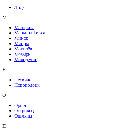
Лида
М
Малорита
Марьина Горка
Минск
Миоры
Могилёв
Мозырь
Молодечно
Н
Несвиж
Новополоцк
О
Орша
Островец
Ошмяны
П