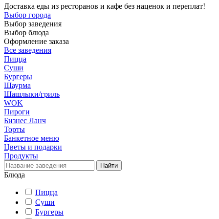
Доставка еды из ресторанов и кафе без наценок и переплат!
Выбор города
Выбор заведения
Выбор блюда
Оформление заказа
Все заведения
Пицца
Суши
Бургеры
Шаурма
Шашлыки/гриль
WOK
Пироги
Бизнес Ланч
Торты
Банкетное меню
Цветы и подарки
Продукты
Блюда
Пицца
Суши
Бургеры