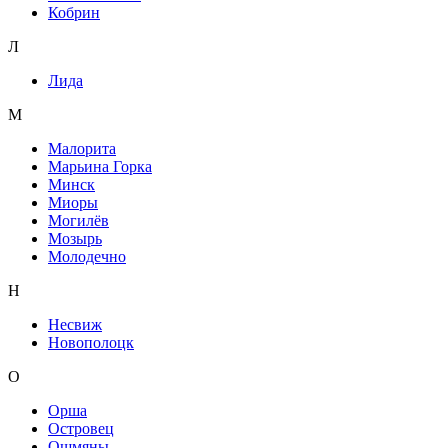
Кобрин
Л
Лида
М
Малорита
Марьина Горка
Минск
Миоры
Могилёв
Мозырь
Молодечно
Н
Несвиж
Новополоцк
О
Орша
Островец
Ошмяны