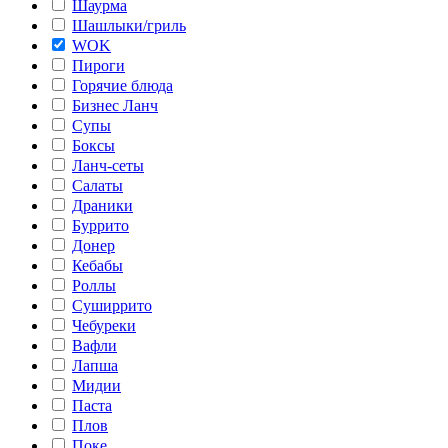
Шаурма
Шашлыки/гриль
WOK
Пироги
Горячие блюда
Бизнес Ланч
Супы
Боксы
Ланч-сеты
Салаты
Драники
Буррито
Донер
Кебабы
Роллы
Суширрито
Чебуреки
Вафли
Лапша
Мидии
Паста
Плов
Поке