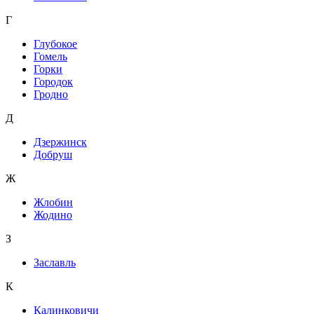
Г
Глубокое
Гомель
Горки
Городок
Гродно
Д
Дзержинск
Добруш
Ж
Жлобин
Жодино
З
Заславль
К
Калинковичи