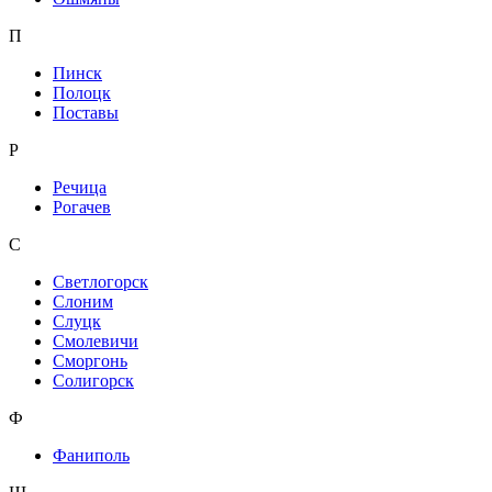
П
Пинск
Полоцк
Поставы
Р
Речица
Рогачев
С
Светлогорск
Слоним
Слуцк
Смолевичи
Сморгонь
Солигорск
Ф
Фаниполь