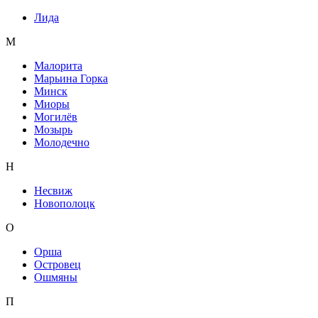
Лида
М
Малорита
Марьина Горка
Минск
Миоры
Могилёв
Мозырь
Молодечно
Н
Несвиж
Новополоцк
О
Орша
Островец
Ошмяны
П