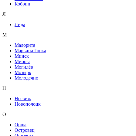
Кобрин
Л
Лида
М
Малорита
Марьина Горка
Минск
Миоры
Могилёв
Мозырь
Молодечно
Н
Несвиж
Новополоцк
О
Орша
Островец
Ошмяны