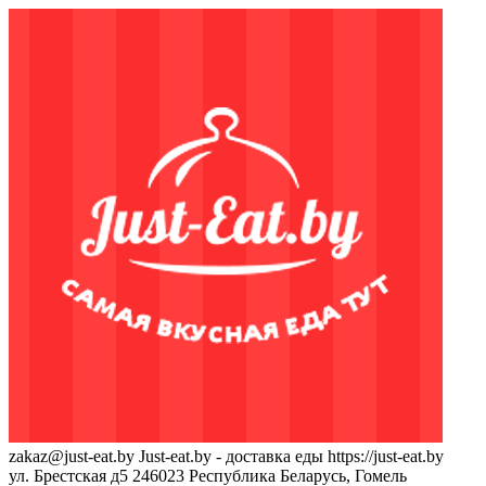
zakaz@just-eat.by
Just-eat.by - доставка еды
https://just-eat.by
ул. Брестская д5
246023
Республика Беларусь, Гомель