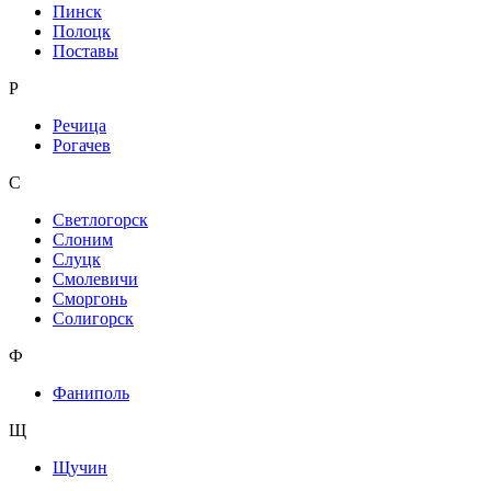
Пинск
Полоцк
Поставы
Р
Речица
Рогачев
С
Светлогорск
Слоним
Слуцк
Смолевичи
Сморгонь
Солигорск
Ф
Фаниполь
Щ
Щучин