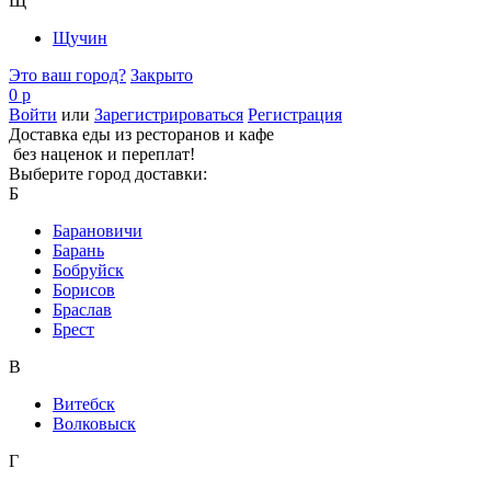
Щ
Щучин
Это ваш город?
Закрыто
0 р
Войти
или
Зарегистрироваться
Регистрация
Доставка еды из ресторанов и кафе
без наценок и переплат!
Выберите город доставки:
Б
Барановичи
Барань
Бобруйск
Борисов
Браслав
Брест
В
Витебск
Волковыск
Г