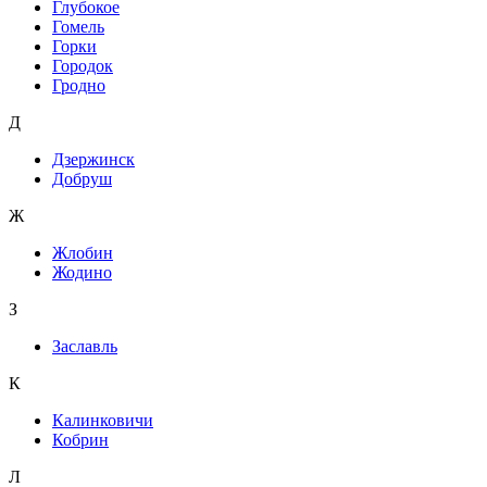
Глубокое
Гомель
Горки
Городок
Гродно
Д
Дзержинск
Добруш
Ж
Жлобин
Жодино
З
Заславль
К
Калинковичи
Кобрин
Л