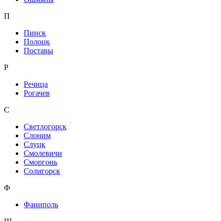
П
Пинск
Полоцк
Поставы
Р
Речица
Рогачев
С
Светлогорск
Слоним
Слуцк
Смолевичи
Сморгонь
Солигорск
Ф
Фаниполь