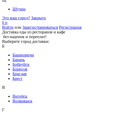
Щ
Щучин
Это ваш город?
Закрыто
0 р
Войти
или
Зарегистрироваться
Регистрация
Доставка еды из ресторанов и кафе
без наценок и переплат!
Выберите город доставки:
Б
Барановичи
Барань
Бобруйск
Борисов
Браслав
Брест
В
Витебск
Волковыск
Г