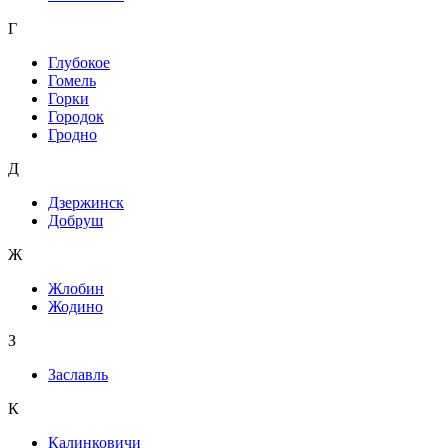
Г
Глубокое
Гомель
Горки
Городок
Гродно
Д
Дзержинск
Добруш
Ж
Жлобин
Жодино
З
Заславль
К
Калинковичи