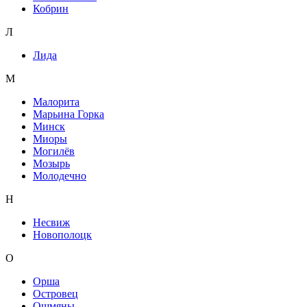
Кобрин
Л
Лида
М
Малорита
Марьина Горка
Минск
Миоры
Могилёв
Мозырь
Молодечно
Н
Несвиж
Новополоцк
О
Орша
Островец
Ошмяны