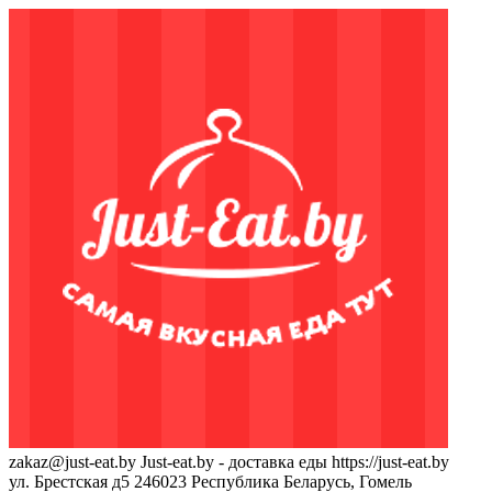
zakaz@just-eat.by
Just-eat.by - доставка еды
https://just-eat.by
ул. Брестская д5
246023
Республика Беларусь, Гомель