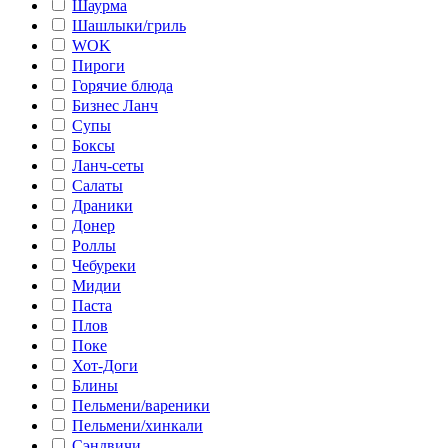
Шаурма
Шашлыки/гриль
WOK
Пироги
Горячие блюда
Бизнес Ланч
Супы
Боксы
Ланч-сеты
Салаты
Драники
Донер
Роллы
Чебуреки
Мидии
Паста
Плов
Поке
Хот-Доги
Блины
Пельмени/вареники
Пельмени/хинкали
Сэндвичи