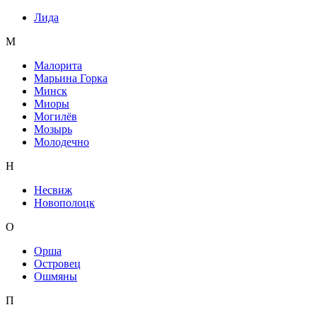
Лида
М
Малорита
Марьина Горка
Минск
Миоры
Могилёв
Мозырь
Молодечно
Н
Несвиж
Новополоцк
О
Орша
Островец
Ошмяны
П