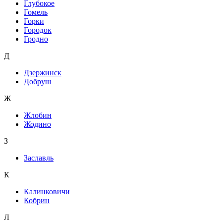
Глубокое
Гомель
Горки
Городок
Гродно
Д
Дзержинск
Добруш
Ж
Жлобин
Жодино
З
Заславль
К
Калинковичи
Кобрин
Л