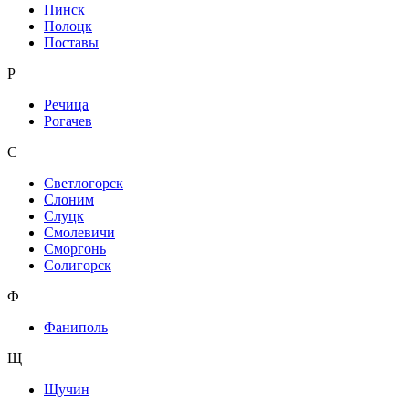
Пинск
Полоцк
Поставы
Р
Речица
Рогачев
С
Светлогорск
Слоним
Слуцк
Смолевичи
Сморгонь
Солигорск
Ф
Фаниполь
Щ
Щучин