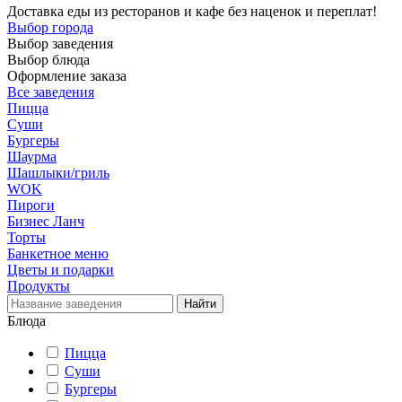
Доставка еды из ресторанов и кафе без наценок и переплат!
Выбор города
Выбор заведения
Выбор блюда
Оформление заказа
Все заведения
Пицца
Суши
Бургеры
Шаурма
Шашлыки/гриль
WOK
Пироги
Бизнес Ланч
Торты
Банкетное меню
Цветы и подарки
Продукты
Блюда
Пицца
Суши
Бургеры