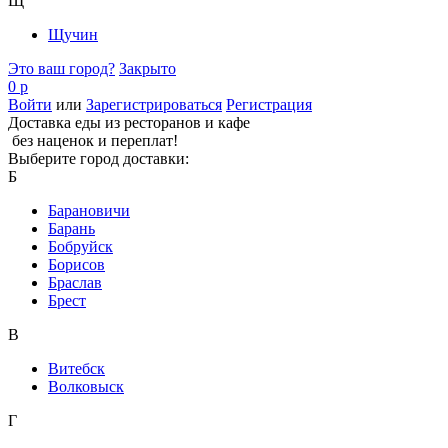
Щ
Щучин
Это ваш город?
Закрыто
0 р
Войти
или
Зарегистрироваться
Регистрация
Доставка еды из ресторанов и кафе
без наценок и переплат!
Выберите город доставки:
Б
Барановичи
Барань
Бобруйск
Борисов
Браслав
Брест
В
Витебск
Волковыск
Г