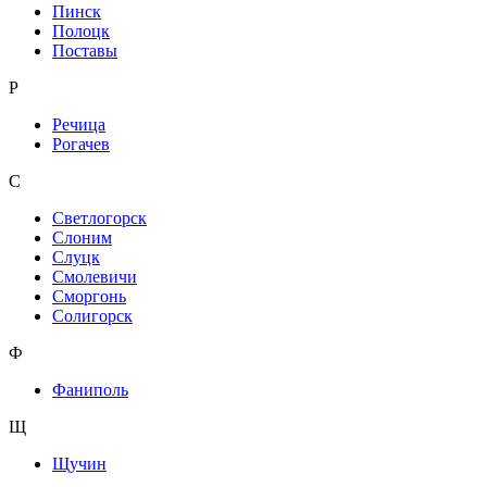
Пинск
Полоцк
Поставы
Р
Речица
Рогачев
С
Светлогорск
Слоним
Слуцк
Смолевичи
Сморгонь
Солигорск
Ф
Фаниполь
Щ
Щучин