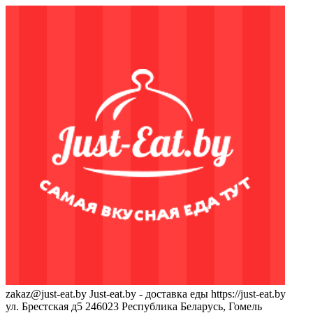
zakaz@just-eat.by
Just-eat.by - доставка еды
https://just-eat.by
ул. Брестская д5
246023
Республика Беларусь, Гомель