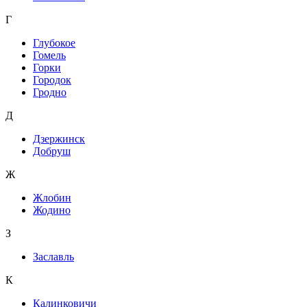
Г
Глубокое
Гомель
Горки
Городок
Гродно
Д
Дзержинск
Добруш
Ж
Жлобин
Жодино
З
Заславль
К
Калинковичи