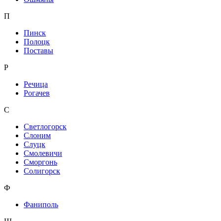
П
Пинск
Полоцк
Поставы
Р
Речица
Рогачев
С
Светлогорск
Слоним
Слуцк
Смолевичи
Сморгонь
Солигорск
Ф
Фаниполь