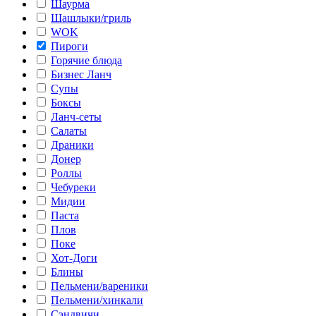
Шаурма
Шашлыки/гриль
WOK
Пироги
Горячие блюда
Бизнес Ланч
Супы
Боксы
Ланч-сеты
Салаты
Драники
Донер
Роллы
Чебуреки
Мидии
Паста
Плов
Поке
Хот-Доги
Блины
Пельмени/вареники
Пельмени/хинкали
Сэндвичи