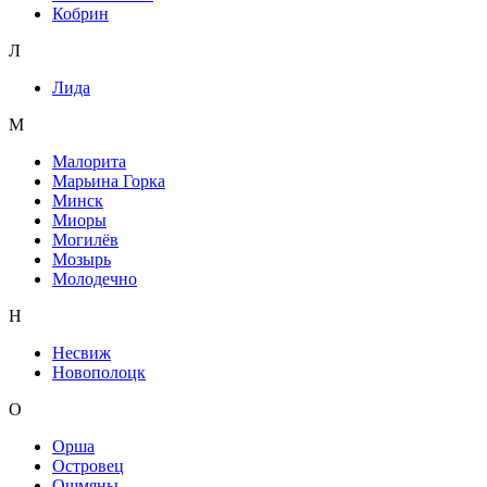
Кобрин
Л
Лида
М
Малорита
Марьина Горка
Минск
Миоры
Могилёв
Мозырь
Молодечно
Н
Несвиж
Новополоцк
О
Орша
Островец
Ошмяны