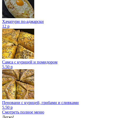
Хачапури по-аджарски
12 р
Самса с курицей и помидором
5.50 р
Пеновани с курицей, грибами и сливками
5.50 р
Смотреть полное меню
Показано с 1 по 2 из 2 (всего 1 страниц)
Легко!