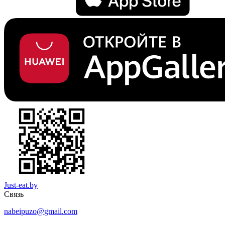
Just-eat.by
Связь
nabeipuzo@gmail.com