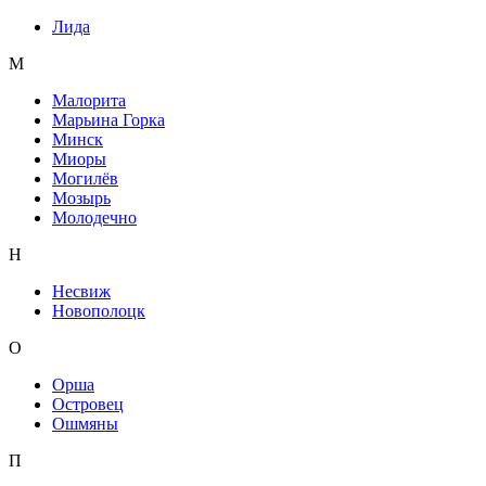
Лида
М
Малорита
Марьина Горка
Минск
Миоры
Могилёв
Мозырь
Молодечно
Н
Несвиж
Новополоцк
О
Орша
Островец
Ошмяны
П