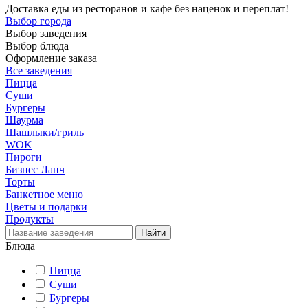
Доставка еды из ресторанов и кафе без наценок и переплат!
Выбор города
Выбор заведения
Выбор блюда
Оформление заказа
Все заведения
Пицца
Суши
Бургеры
Шаурма
Шашлыки/гриль
WOK
Пироги
Бизнес Ланч
Торты
Банкетное меню
Цветы и подарки
Продукты
Блюда
Пицца
Суши
Бургеры