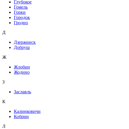
Глубокое
Гомель
Горки
Городок
Гродно
Д
Дзержинск
Добруш
Ж
Жлобин
Жодино
З
Заславль
К
Калинковичи
Кобрин
Л