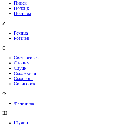
Пинск
Полоцк
Поставы
Р
Речица
Рогачев
С
Светлогорск
Слоним
Слуцк
Смолевичи
Сморгонь
Солигорск
Ф
Фаниполь
Щ
Щучин