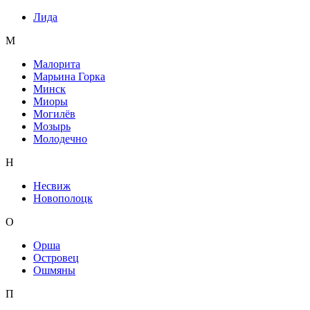
Лида
М
Малорита
Марьина Горка
Минск
Миоры
Могилёв
Мозырь
Молодечно
Н
Несвиж
Новополоцк
О
Орша
Островец
Ошмяны
П