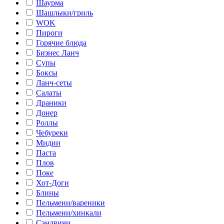
Шаурма
Шашлыки/гриль
WOK
Пироги
Горячие блюда
Бизнес Ланч
Супы
Боксы
Ланч-сеты
Салаты
Драники
Донер
Роллы
Чебуреки
Мидии
Паста
Плов
Поке
Хот-Доги
Блины
Пельмени/вареники
Пельмени/хинкали
Сэндвичи