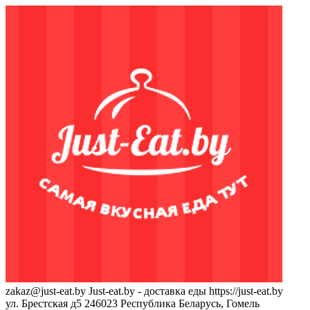
zakaz@just-eat.by
Just-eat.by - доставка еды
https://just-eat.by
ул. Брестская д5
246023
Республика Беларусь, Гомель