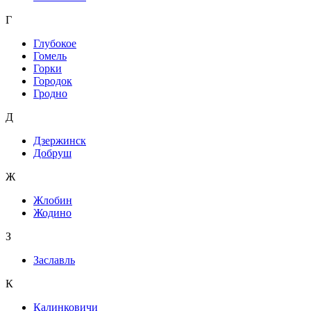
Г
Глубокое
Гомель
Горки
Городок
Гродно
Д
Дзержинск
Добруш
Ж
Жлобин
Жодино
З
Заславль
К
Калинковичи