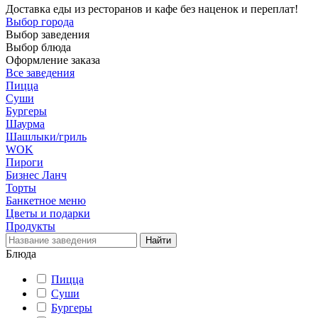
Доставка еды из ресторанов и кафе без наценок и переплат!
Выбор города
Выбор заведения
Выбор блюда
Оформление заказа
Все заведения
Пицца
Суши
Бургеры
Шаурма
Шашлыки/гриль
WOK
Пироги
Бизнес Ланч
Торты
Банкетное меню
Цветы и подарки
Продукты
Блюда
Пицца
Суши
Бургеры