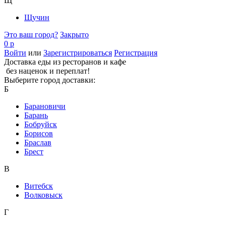
Щ
Щучин
Это ваш город?
Закрыто
0 р
Войти
или
Зарегистрироваться
Регистрация
Доставка еды из ресторанов и кафе
без наценок и переплат!
Выберите город доставки:
Б
Барановичи
Барань
Бобруйск
Борисов
Браслав
Брест
В
Витебск
Волковыск
Г