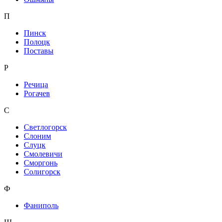
П
Пинск
Полоцк
Поставы
Р
Речица
Рогачев
С
Светлогорск
Слоним
Слуцк
Смолевичи
Сморгонь
Солигорск
Ф
Фаниполь