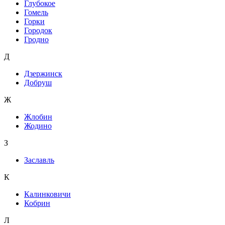
Глубокое
Гомель
Горки
Городок
Гродно
Д
Дзержинск
Добруш
Ж
Жлобин
Жодино
З
Заславль
К
Калинковичи
Кобрин
Л