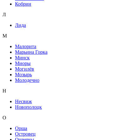
Кобрин
Л
Лида
М
Малорита
Марьина Горка
Минск
Миоры
Могилёв
Мозырь
Молодечно
Н
Несвиж
Новополоцк
О
Орша
Островец
Ошмяны