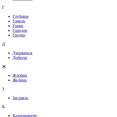
Г
Глубокое
Гомель
Горки
Городок
Гродно
Д
Дзержинск
Добруш
Ж
Жлобин
Жодино
З
Заславль
К
Калинковичи