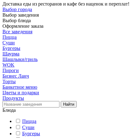
Доставка еды из ресторанов и кафе без наценок и переплат!
Выбор города
Выбор заведения
Выбор блюда
Оформление заказа
Все заведения
Пицца
Суши
Бургеры
Шаурма
Шашлыки/гриль
WOK
Пироги
Бизнес Ланч
Торты
Банкетное меню
Цветы и подарки
Продукты
Блюда
Пицца
Суши
Бургеры