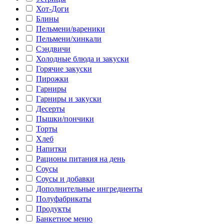
Хот-Доги
Блины
Пельмени/вареники
Пельмени/хинкали
Сэндвичи
Холодные блюда и закуски
Горячие закуски
Пирожки
Гарниры
Гарниры и закуски
Десерты
Пышки/пончики
Торты
Хлеб
Напитки
Рационы питания на день
Соусы
Соусы и добавки
Дополнительные ингредиенты
Полуфабрикаты
Продукты
Банкетное меню