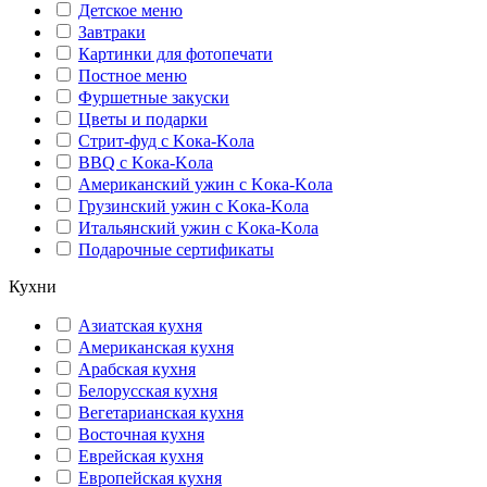
Детское меню
Завтраки
Картинки для фотопечати
Постное меню
Фуршетные закуски
Цветы и подарки
Стрит-фуд с Kока-Kола
BBQ с Kока-Kола
Американский ужин с Kока-Kола
Грузинский ужин с Kока-Kола
Итальянский ужин с Kока-Kола
Подарочные сертификаты
Кухни
Азиатская кухня
Американская кухня
Арабская кухня
Белорусская кухня
Вегетарианская кухня
Восточная кухня
Еврейская кухня
Европейская кухня