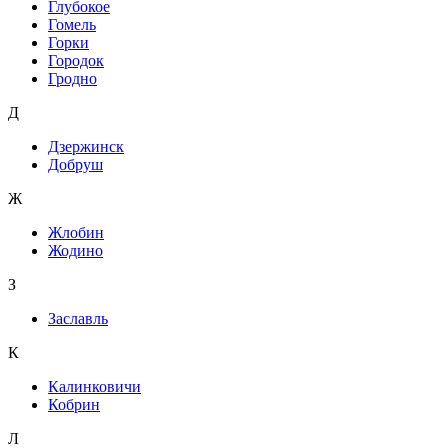
Глубокое
Гомель
Горки
Городок
Гродно
Д
Дзержинск
Добруш
Ж
Жлобин
Жодино
З
Заславль
К
Калинковичи
Кобрин
Л