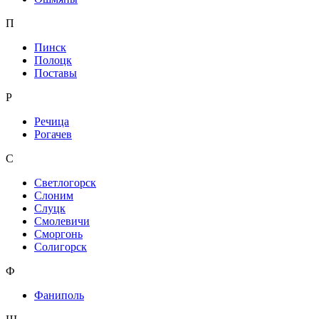
П
Пинск
Полоцк
Поставы
Р
Речица
Рогачев
С
Светлогорск
Слоним
Слуцк
Смолевичи
Сморгонь
Солигорск
Ф
Фаниполь