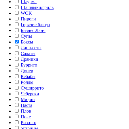
Шаурма
Шашлыки/гриль
WOK
Пироги
Горячие блюда
Бизнес Ланч
Супы
Боксы
Ланч-сеты
Салаты
Драники
Буррито
Донер
Кебабы
Роллы
Суширрито
Чебуреки
Мидии
Паста
Плов
Поке
Ризотто
Устрицы