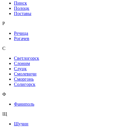
Пинск
Полоцк
Поставы
Р
Речица
Рогачев
С
Светлогорск
Слоним
Слуцк
Смолевичи
Сморгонь
Солигорск
Ф
Фаниполь
Щ
Щучин