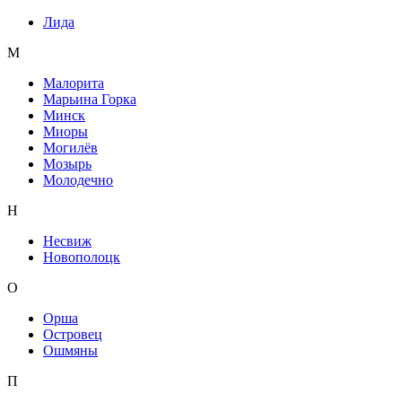
Лида
М
Малорита
Марьина Горка
Минск
Миоры
Могилёв
Мозырь
Молодечно
Н
Несвиж
Новополоцк
О
Орша
Островец
Ошмяны
П