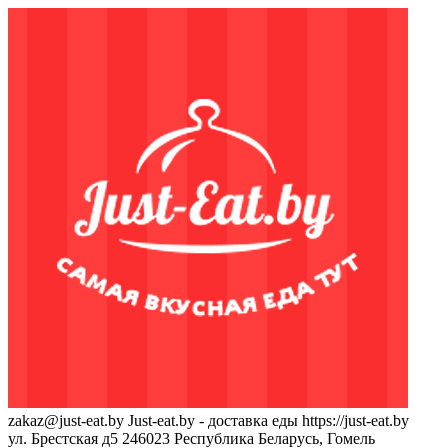
zakaz@just-eat.by
Just-eat.by - доставка еды
https://just-eat.by
ул. Брестская д5
246023
Республика Беларусь, Гомель