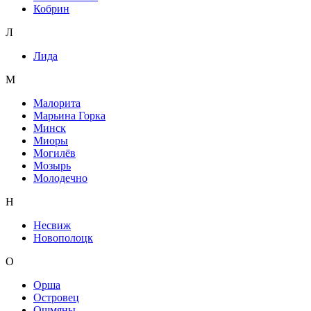
Кобрин
Л
Лида
М
Малорита
Марьина Горка
Минск
Миоры
Могилёв
Мозырь
Молодечно
Н
Несвиж
Новополоцк
О
Орша
Островец
Ошмяны