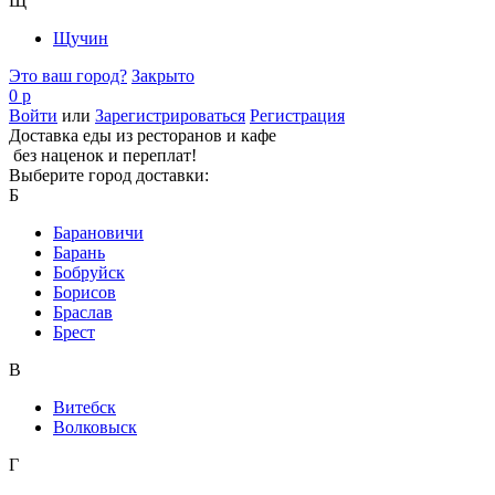
Щ
Щучин
Это ваш город?
Закрыто
0 р
Войти
или
Зарегистрироваться
Регистрация
Доставка еды из ресторанов и кафе
без наценок и переплат!
Выберите город доставки:
Б
Барановичи
Барань
Бобруйск
Борисов
Браслав
Брест
В
Витебск
Волковыск
Г