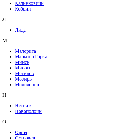
Калинковичи
Кобрин
Л
Лида
М
Малорита
Марьина Горка
Минск
Миоры
Могилёв
Мозырь
Молодечно
Н
Несвиж
Новополоцк
О
Орша
Островец