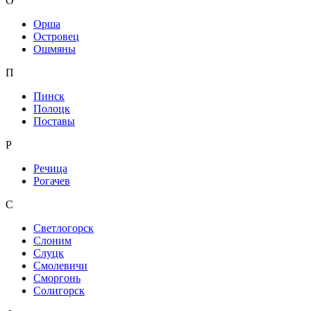
О
Орша
Островец
Ошмяны
П
Пинск
Полоцк
Поставы
Р
Речица
Рогачев
С
Светлогорск
Слоним
Слуцк
Смолевичи
Сморгонь
Солигорск