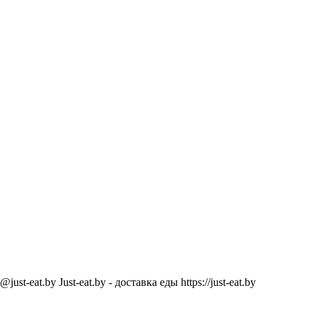
@just-eat.by
Just-eat.by - доставка еды
https://just-eat.by