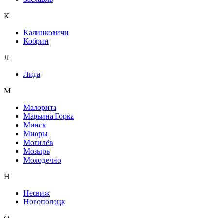
К
Калинковичи
Кобрин
Л
Лида
М
Малорита
Марьина Горка
Минск
Миоры
Могилёв
Мозырь
Молодечно
Н
Несвиж
Новополоцк