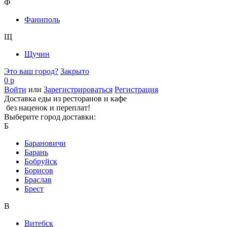
Ф
Фаниполь
Щ
Щучин
Это ваш город?
Закрыто
0 р
Войти
или
Зарегистрироваться
Регистрация
Доставка еды из ресторанов и кафе
без наценок и переплат!
Выберите город доставки:
Б
Барановичи
Барань
Бобруйск
Борисов
Браслав
Брест
В
Витебск