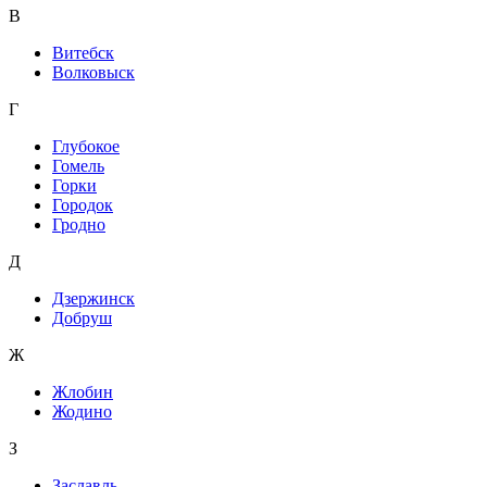
В
Витебск
Волковыск
Г
Глубокое
Гомель
Горки
Городок
Гродно
Д
Дзержинск
Добруш
Ж
Жлобин
Жодино
З
Заславль