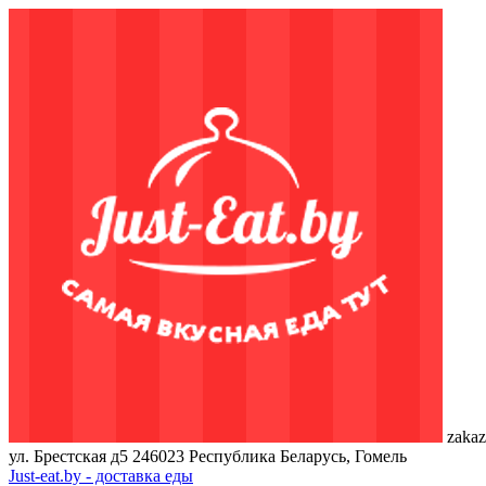
zakaz
ул. Брестская д5
246023
Республика Беларусь, Гомель
Just-eat.by - доставка еды