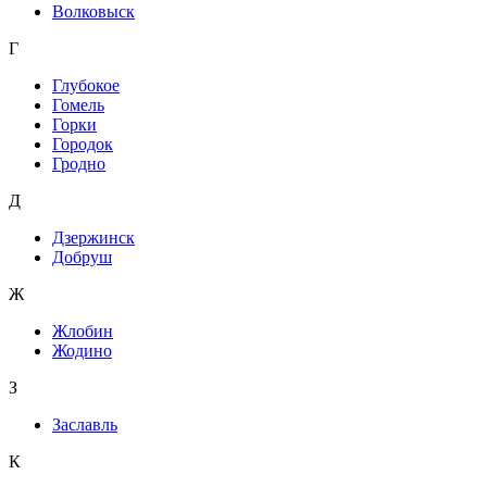
Волковыск
Г
Глубокое
Гомель
Горки
Городок
Гродно
Д
Дзержинск
Добруш
Ж
Жлобин
Жодино
З
Заславль
К