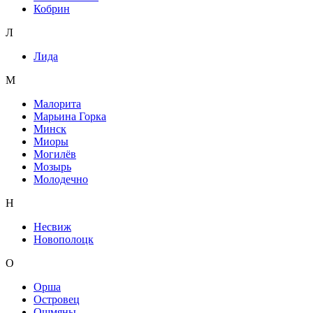
Кобрин
Л
Лида
М
Малорита
Марьина Горка
Минск
Миоры
Могилёв
Мозырь
Молодечно
Н
Несвиж
Новополоцк
О
Орша
Островец
Ошмяны