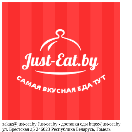
zakaz@just-eat.by
Just-eat.by - доставка еды
https://just-eat.by
ул. Брестская д5
246023
Республика Беларусь, Гомель