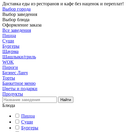
Доставка еды из ресторанов и кафе без наценок и переплат!
Выбор города
Выбор заведения
Выбор блюда
Оформление заказа
Все заведения
Пицца
Суши
Бургеры
Шаурма
Шашлыки/гриль
WOK
Пироги
Бизнес Ланч
Торты
Банкетное меню
Цветы и подарки
Продукты
Блюда
Пицца
Суши
Бургеры