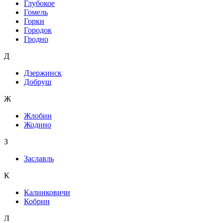
Глубокое
Гомель
Горки
Городок
Гродно
Д
Дзержинск
Добруш
Ж
Жлобин
Жодино
З
Заславль
К
Калинковичи
Кобрин
Л