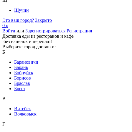
Щ
Щучин
Это ваш город?
Закрыто
0 р
Войти
или
Зарегистрироваться
Регистрация
Доставка еды из ресторанов и кафе
без наценок и переплат!
Выберите город доставки:
Б
Барановичи
Барань
Бобруйск
Борисов
Браслав
Брест
В
Витебск
Волковыск
Г