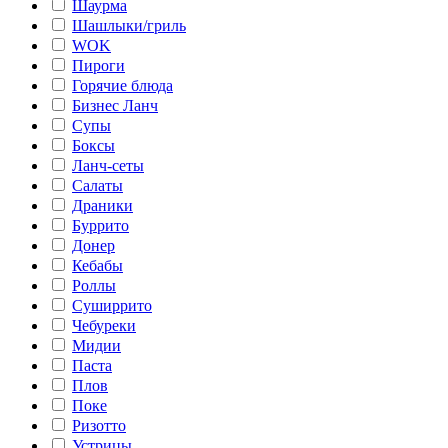
Шаурма
Шашлыки/гриль
WOK
Пироги
Горячие блюда
Бизнес Ланч
Супы
Боксы
Ланч-сеты
Салаты
Драники
Буррито
Донер
Кебабы
Роллы
Суширрито
Чебуреки
Мидии
Паста
Плов
Поке
Ризотто
Устрицы