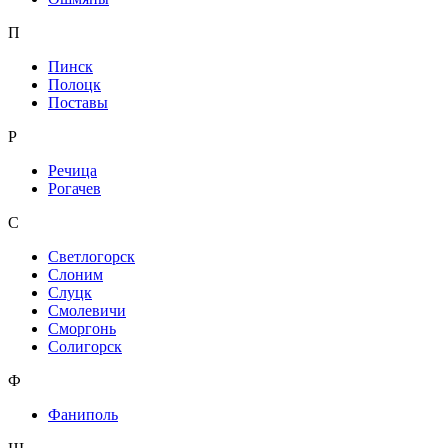
П
Пинск
Полоцк
Поставы
Р
Речица
Рогачев
С
Светлогорск
Слоним
Слуцк
Смолевичи
Сморгонь
Солигорск
Ф
Фаниполь