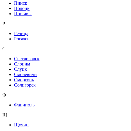
Пинск
Полоцк
Поставы
Р
Речица
Рогачев
С
Светлогорск
Слоним
Слуцк
Смолевичи
Сморгонь
Солигорск
Ф
Фаниполь
Щ
Щучин