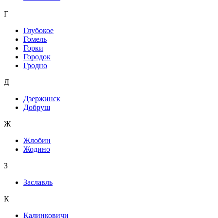
Г
Глубокое
Гомель
Горки
Городок
Гродно
Д
Дзержинск
Добруш
Ж
Жлобин
Жодино
З
Заславль
К
Калинковичи