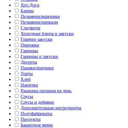
Хот-Доги
Блины
Пельмени/вареники
Пельмени/хинкали
Сэндвичи
Холодные блюда и закуски
Горячие закуски
Пирожки
Гарниры
Гарниры и закуски
Десерты
Пышки/пончики
Торты
Хлеб
Напитки
Рационы питания на день
Соусы
Соусы и добавки
Дополнительные ингредиенты
Полуфабрикаты
Продукты
Банкетное меню