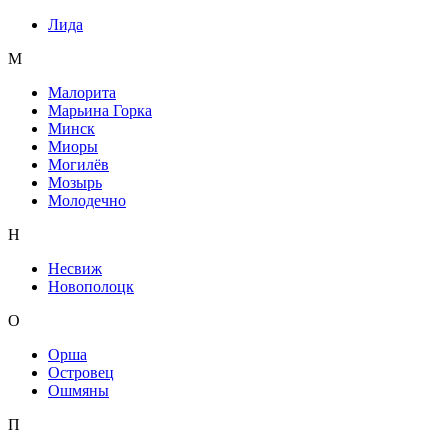
Лида
М
Малорита
Марьина Горка
Минск
Миоры
Могилёв
Мозырь
Молодечно
Н
Несвиж
Новополоцк
О
Орша
Островец
Ошмяны
П