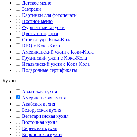
Детское меню
Завтраки
Картинки для фотопечати
Постное меню
Фуршетные закуски
Цветы и подарки
Стрит-фуд с Kока-Kола
BBQ с Kока-Kола
Американский ужин с Kока-Kола
Грузинский ужин с Kока-Kола
Итальянский ужин с Kока-Kола
Подарочные сертификаты
Кухни
Азиатская кухня
Американская кухня
Арабская кухня
Белорусская кухня
Вегетарианская кухня
Восточная кухня
Еврейская кухня
Европейская кухня