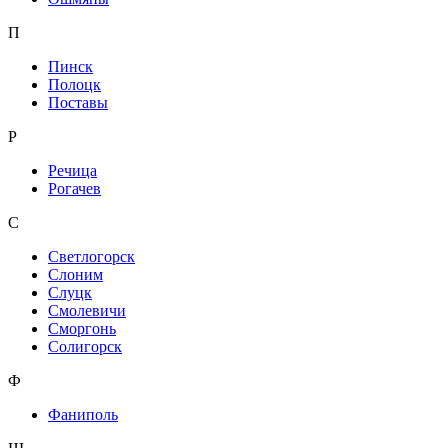
П
Пинск
Полоцк
Поставы
Р
Речица
Рогачев
С
Светлогорск
Слоним
Слуцк
Смолевичи
Сморгонь
Солигорск
Ф
Фаниполь