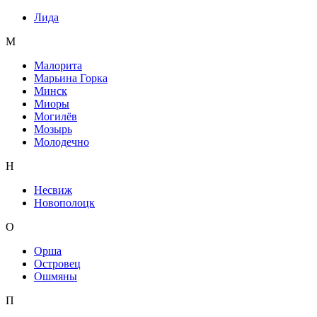
Лида
М
Малорита
Марьина Горка
Минск
Миоры
Могилёв
Мозырь
Молодечно
Н
Несвиж
Новополоцк
О
Орша
Островец
Ошмяны
П