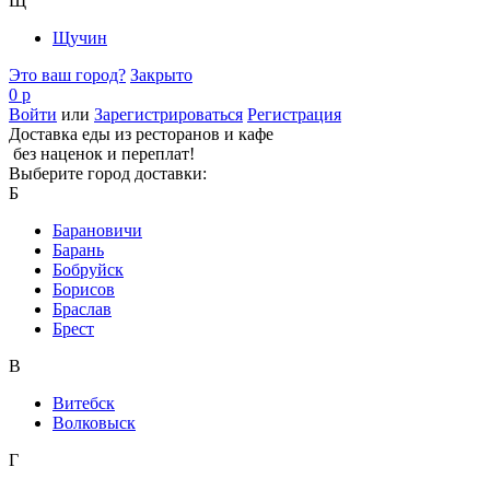
Щ
Щучин
Это ваш город?
Закрыто
0 р
Войти
или
Зарегистрироваться
Регистрация
Доставка еды из ресторанов и кафе
без наценок и переплат!
Выберите город доставки:
Б
Барановичи
Барань
Бобруйск
Борисов
Браслав
Брест
В
Витебск
Волковыск
Г