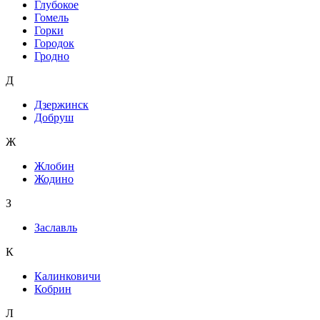
Глубокое
Гомель
Горки
Городок
Гродно
Д
Дзержинск
Добруш
Ж
Жлобин
Жодино
З
Заславль
К
Калинковичи
Кобрин
Л