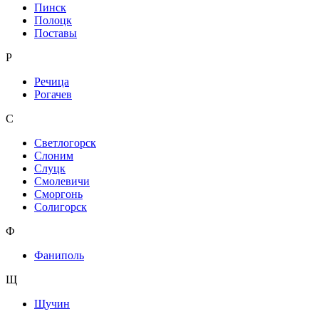
Пинск
Полоцк
Поставы
Р
Речица
Рогачев
С
Светлогорск
Слоним
Слуцк
Смолевичи
Сморгонь
Солигорск
Ф
Фаниполь
Щ
Щучин