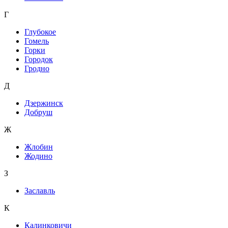
Г
Глубокое
Гомель
Горки
Городок
Гродно
Д
Дзержинск
Добруш
Ж
Жлобин
Жодино
З
Заславль
К
Калинковичи