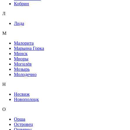
Кобрин
Л
Лида
М
Малорита
Марьина Горка
Минск
Миоры
Могилёв
Мозырь
Молодечно
Н
Несвиж
Новополоцк
О
Орша
Островец
Ошмяны