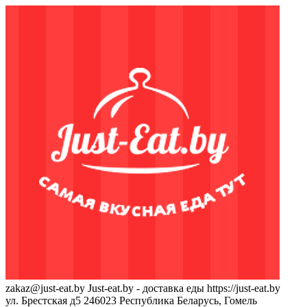
zakaz@just-eat.by
Just-eat.by - доставка еды
https://just-eat.by
ул. Брестская д5
246023
Республика Беларусь, Гомель