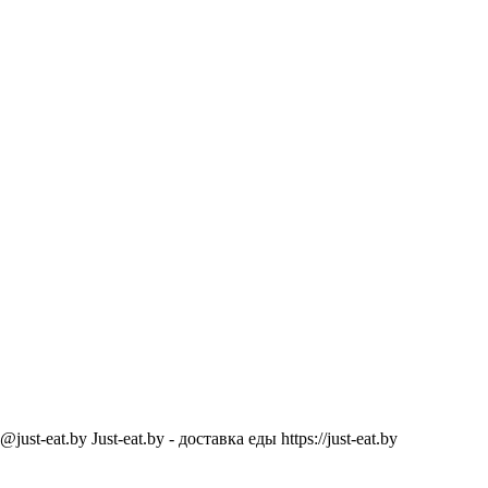
@just-eat.by
Just-eat.by - доставка еды
https://just-eat.by