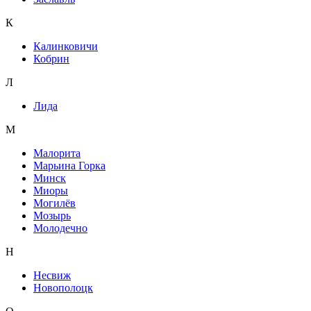
К
Калинковичи
Кобрин
Л
Лида
М
Малорита
Марьина Горка
Минск
Миоры
Могилёв
Мозырь
Молодечно
Н
Несвиж
Новополоцк