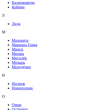
Калинковичи
Кобрин
Л
Лида
М
Малорита
Марьина Горка
Минск
Миоры
Могилёв
Мозырь
Молодечно
Н
Несвиж
Новополоцк
О
Орша
Островец