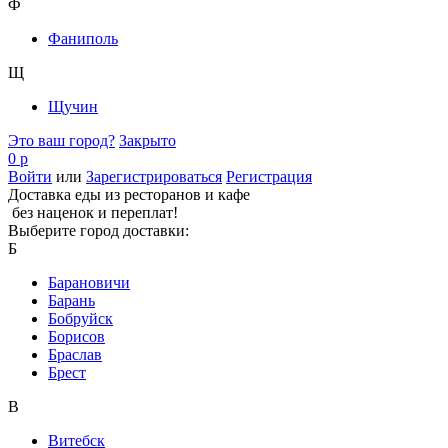
Ф
Фаниполь
Щ
Щучин
Это ваш город?
Закрыто
0 р
Войти
или
Зарегистрироваться
Регистрация
Доставка еды из ресторанов и кафе
без наценок и переплат!
Выберите город доставки:
Б
Барановичи
Барань
Бобруйск
Борисов
Браслав
Брест
В
Витебск