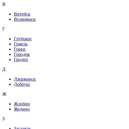
В
Витебск
Волковыск
Г
Глубокое
Гомель
Горки
Городок
Гродно
Д
Дзержинск
Добруш
Ж
Жлобин
Жодино
З
Заславль