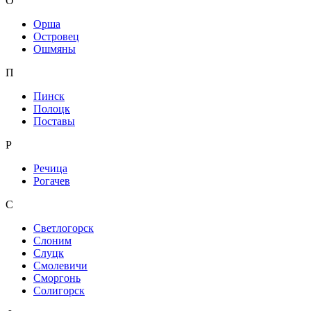
О
Орша
Островец
Ошмяны
П
Пинск
Полоцк
Поставы
Р
Речица
Рогачев
С
Светлогорск
Слоним
Слуцк
Смолевичи
Сморгонь
Солигорск