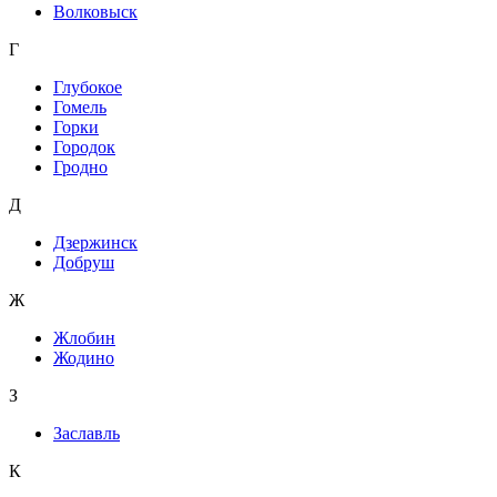
Волковыск
Г
Глубокое
Гомель
Горки
Городок
Гродно
Д
Дзержинск
Добруш
Ж
Жлобин
Жодино
З
Заславль
К