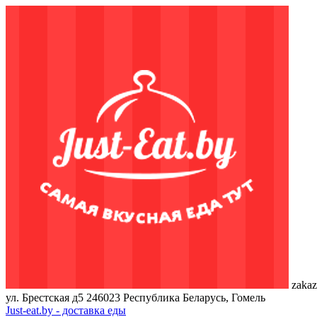
zakaz
ул. Брестская д5
246023
Республика Беларусь, Гомель
Just-eat.by - доставка еды