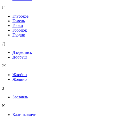
Г
Глубокое
Гомель
Горки
Городок
Гродно
Д
Дзержинск
Добруш
Ж
Жлобин
Жодино
З
Заславль
К
Калинковичи