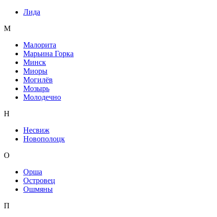
Лида
М
Малорита
Марьина Горка
Минск
Миоры
Могилёв
Мозырь
Молодечно
Н
Несвиж
Новополоцк
О
Орша
Островец
Ошмяны
П