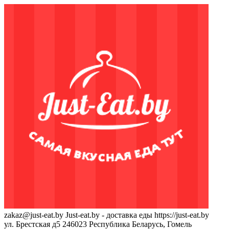
zakaz@just-eat.by
Just-eat.by - доставка еды
https://just-eat.by
ул. Брестская д5
246023
Республика Беларусь, Гомель