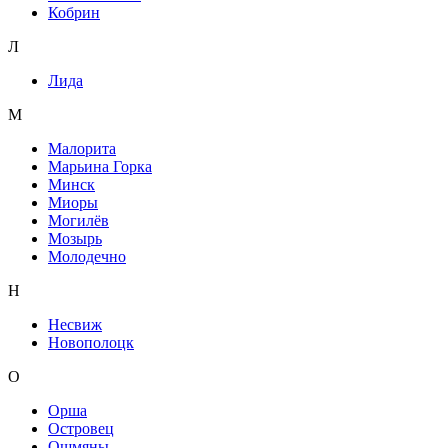
Кобрин
Л
Лида
М
Малорита
Марьина Горка
Минск
Миоры
Могилёв
Мозырь
Молодечно
Н
Несвиж
Новополоцк
О
Орша
Островец
Ошмяны