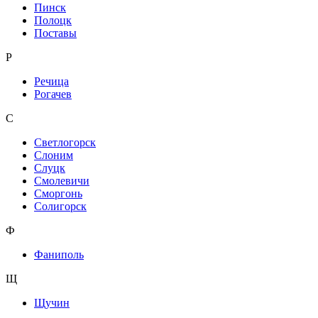
Пинск
Полоцк
Поставы
Р
Речица
Рогачев
С
Светлогорск
Слоним
Слуцк
Смолевичи
Сморгонь
Солигорск
Ф
Фаниполь
Щ
Щучин