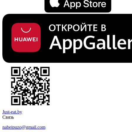
Just-eat.by
Связь
nabeipuzo@gmail.com