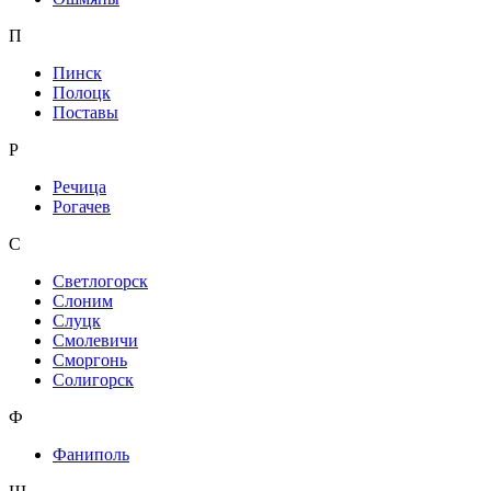
П
Пинск
Полоцк
Поставы
Р
Речица
Рогачев
С
Светлогорск
Слоним
Слуцк
Смолевичи
Сморгонь
Солигорск
Ф
Фаниполь