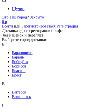
Щ
Щучин
Это ваш город?
Закрыто
0 р
Войти
или
Зарегистрироваться
Регистрация
Доставка еды из ресторанов и кафе
без наценок и переплат!
Выберите город доставки:
Б
Барановичи
Барань
Бобруйск
Борисов
Браслав
Брест
В
Витебск
Волковыск
Г