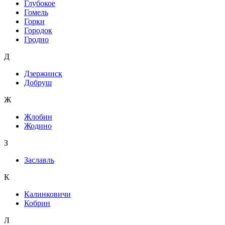
Глубокое
Гомель
Горки
Городок
Гродно
Д
Дзержинск
Добруш
Ж
Жлобин
Жодино
З
Заславль
К
Калинковичи
Кобрин
Л