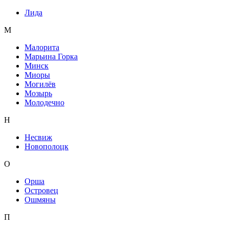
Лида
М
Малорита
Марьина Горка
Минск
Миоры
Могилёв
Мозырь
Молодечно
Н
Несвиж
Новополоцк
О
Орша
Островец
Ошмяны
П