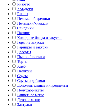
Ризотто
Хот-Доги
Блины
Пельмени/вареники
Пельмени/хинкали
Сэндвичи
Панини
Холодные блюда и закуски
Горячие закуски
Гарниры и закуски
Десерты
Пышки/пончики
Торты
Хлеб
Напитки
Соусы
Соусы и добавки
Дополнительные ингредиенты
Полуфабрикаты
Банкетное меню
Детское меню
Завтраки