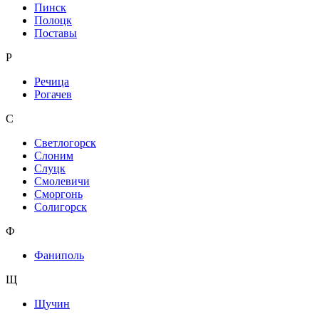
Пинск
Полоцк
Поставы
Р
Речица
Рогачев
С
Светлогорск
Слоним
Слуцк
Смолевичи
Сморгонь
Солигорск
Ф
Фаниполь
Щ
Щучин