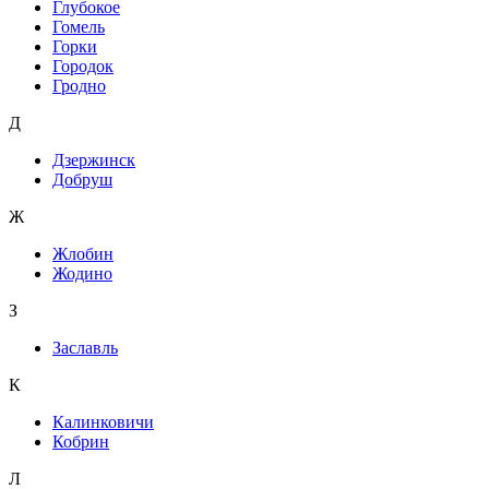
Глубокое
Гомель
Горки
Городок
Гродно
Д
Дзержинск
Добруш
Ж
Жлобин
Жодино
З
Заславль
К
Калинковичи
Кобрин
Л