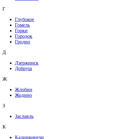
Г
Глубокое
Гомель
Горки
Городок
Гродно
Д
Дзержинск
Добруш
Ж
Жлобин
Жодино
З
Заславль
К
Калинковичи