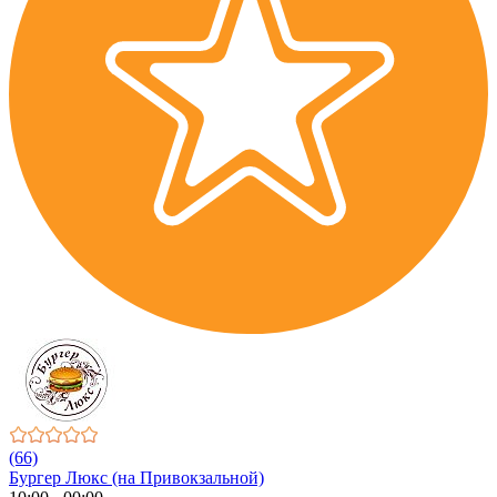
(66)
Бургер Люкс (на Привокзальной)