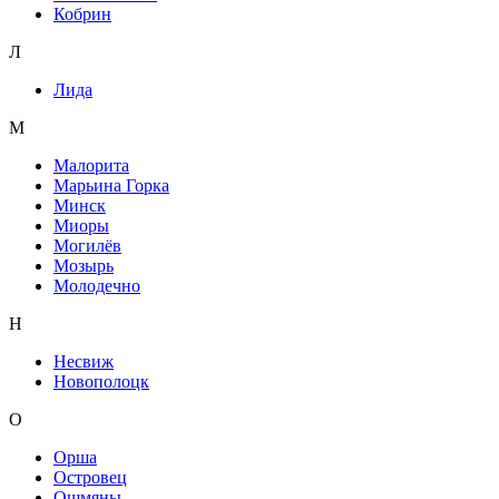
Кобрин
Л
Лида
М
Малорита
Марьина Горка
Минск
Миоры
Могилёв
Мозырь
Молодечно
Н
Несвиж
Новополоцк
О
Орша
Островец
Ошмяны