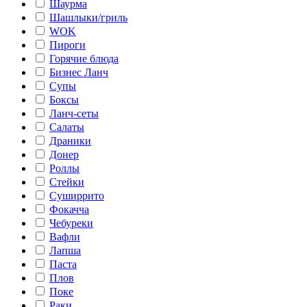
Шаурма
Шашлыки/гриль
WOK
Пироги
Горячие блюда
Бизнес Ланч
Супы
Боксы
Ланч-сеты
Салаты
Драники
Донер
Роллы
Стейки
Суширрито
Фокачча
Чебуреки
Вафли
Лапша
Паста
Плов
Поке
Раки