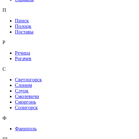
П
Пинск
Полоцк
Поставы
Р
Речица
Рогачев
С
Светлогорск
Слоним
Слуцк
Смолевичи
Сморгонь
Солигорск
Ф
Фаниполь