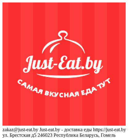
zakaz@just-eat.by
Just-eat.by - доставка еды
https://just-eat.by
ул. Брестская д5
246023
Республика Беларусь, Гомель