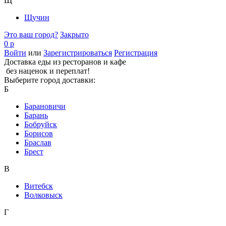
Щ
Щучин
Это ваш город?
Закрыто
0 р
Войти
или
Зарегистрироваться
Регистрация
Доставка еды из ресторанов и кафе
без наценок и переплат!
Выберите город доставки:
Б
Барановичи
Барань
Бобруйск
Борисов
Браслав
Брест
В
Витебск
Волковыск
Г